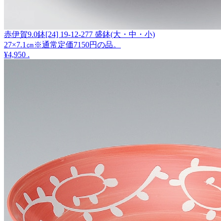
赤伊賀9.0鉢[24] 19-12-277 盛鉢(大・中・小)
27×7.1㎝※通常定価7150円の品。
¥4,950
.