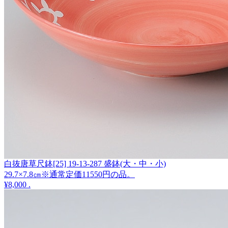
白抜唐草尺鉢[25] 19-13-287 盛鉢(大・中・小)
29.7×7.8㎝※通常定価11550円の品。
¥8,000
.