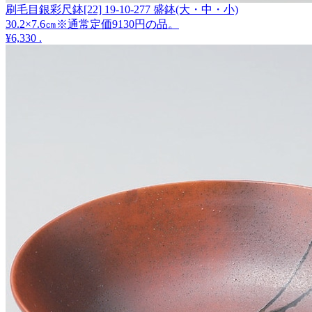
刷毛目銀彩尺鉢[22] 19-10-277 盛鉢(大・中・小)
30.2×7.6㎝※通常定価9130円の品。
¥6,330
.