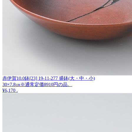
赤伊賀10.0鉢[23] 19-11-277 盛鉢(大・中・小)
30×7.8㎝※通常定価8910円の品。
¥6,170
.