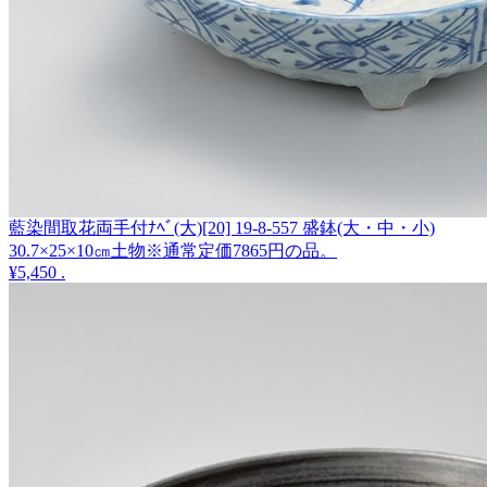
藍染間取花両手付ﾅﾍﾞ(大)[20] 19-8-557 盛鉢(大・中・小)
30.7×25×10㎝土物※通常定価7865円の品。
¥5,450
.