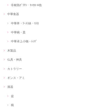
非耐熱ｸﾞﾗﾀﾝ・ｷｬｾﾛｰﾙ他
中華食器
中華丼・ﾗｰﾒﾝ鉢・ｾｲﾛ
中華碗・皿
中華卓上小物・ﾚﾝｹﾞ
木製品
仏具・神具
カトラリー
ギンス・アミ
漆器
盆
椀