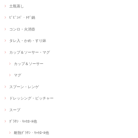
土瓶蒸し
ﾋﾞﾋﾞﾝﾊﾞ・ﾁｹﾞ鍋
コンロ・火消壺
タレ入・かめ・すり鉢
カップ＆ソーサー・マグ
カップ＆ソーサー
マグ
スプーン・レンゲ
ドレッシング・ピッチャー
スープ
ｸﾞﾗﾀﾝ・ｷｬｾﾛｰﾙ他
耐熱ｸﾞﾗﾀﾝ・ｷｬｾﾛｰﾙ他