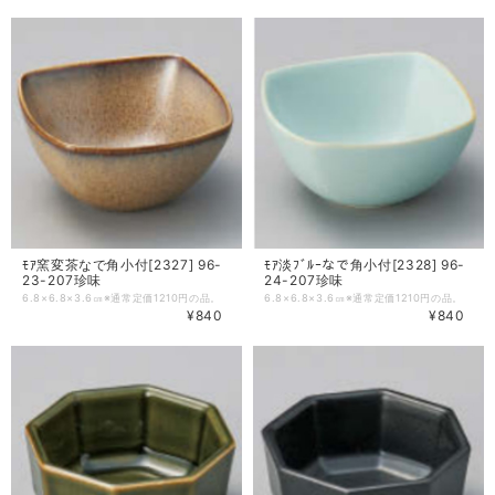
ﾓｱ窯変茶なで角小付[2327] 96-
ﾓｱ淡ﾌﾞﾙｰなで角小付[2328] 96-
23-207珍味
24-207珍味
6.8×6.8×3.6㎝※通常定価1210円の品。
6.8×6.8×3.6㎝※通常定価1210円の品。
¥840
¥840