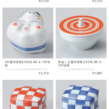
¥2,130
¥2,210
ｵｶﾒ蓋付珍味[2308] 96-4-197珍
朱金こま蓋付珍味[2309] 96-5-
味
197珍味
5.5×5.3×4.8㎝※通常定価3190円の品。
7.2×5.6㎝※通常定価2860円の品。
¥2,210
¥1,980