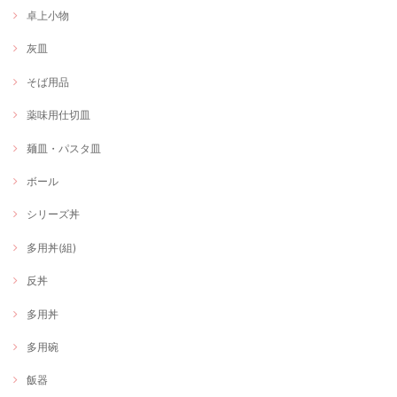
卓上小物
灰皿
そば用品
薬味用仕切皿
麺皿・パスタ皿
ボール
シリーズ丼
多用丼(組)
反丼
多用丼
多用碗
飯器