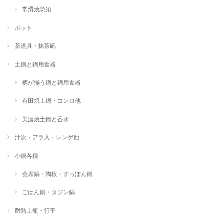
常滑焼急須
ポット
茶道具・抹茶碗
土鍋と鍋用食器
柄が揃う鍋と鍋用食器
有田焼土鍋・コンロ他
美濃焼土鍋と呑水
汁次・アラ入・レンゲ他
小鍋各種
会席鍋・陶板・すっぽん鍋
ごはん鍋・タジン鍋
耐熱土瓶・行平