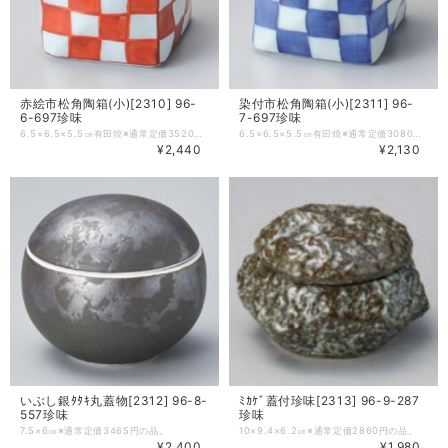
赤絵市松角陶箱(小)[2310] 96-
染付市松角陶箱(小)[2311] 96-
6-697珍味
7-697珍味
6.5×6.5×5.5㎝有田焼※通常定価3520円の品。
6.5×6.5×5.5㎝有田焼※通常定価3080円の品。
¥2,440
¥2,130
いぶし銀ﾀﾀｷ丸蓋物[2312] 96-8-
ﾐｶｹﾞ蓋付珍味[2313] 96-9-287
557珍味
珍味
7.5×6㎝※通常定価3465円の品。
10×9.4×6.2㎝※通常定価2860円の品。
¥2,400
¥1,980