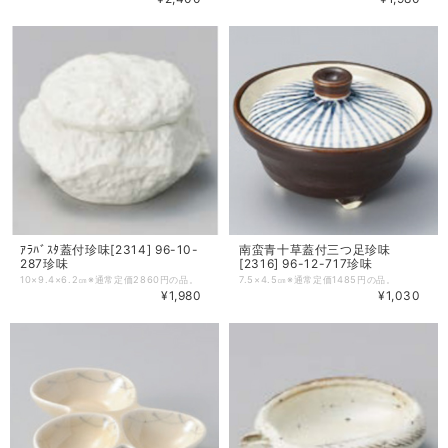
ｱﾗﾊﾞｽﾀ蓋付珍味[2314] 96-10-
南蛮青十草蓋付三つ足珍味
287珍味
[2316] 96-12-717珍味
10×9.4×6.2㎝※通常定価2860円の品。
7.5×4.5㎝※通常定価1485円の品。
¥1,980
¥1,030