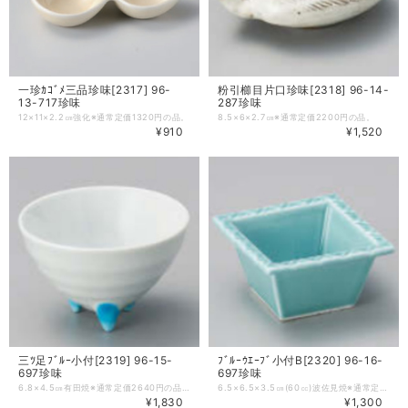
一珍ｶｺﾞﾒ三品珍味[2317] 96-
粉引櫛目片口珍味[2318] 96-14-
13-717珍味
287珍味
12×11×2.2㎝強化※通常定価1320円の品。
8.5×6×2.7㎝※通常定価2200円の品。
¥910
¥1,520
三ﾂ足ﾌﾞﾙｰ小付[2319] 96-15-
ﾌﾞﾙｰｳｴｰﾌﾞ小付B[2320] 96-16-
697珍味
697珍味
6.8×4.5㎝有田焼※通常定価2640円の品。
6.5×6.5×3.5㎝(60㏄)波佐見焼※通常定価1870円の品。
¥1,830
¥1,300