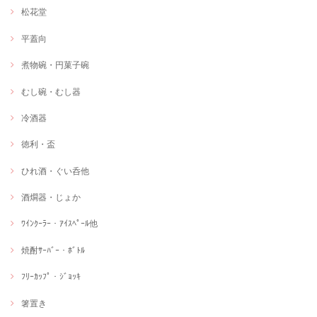
松花堂
平蓋向
煮物碗・円菓子碗
むし碗・むし器
冷酒器
徳利・盃
ひれ酒・ぐい呑他
酒燗器・じょか
ﾜｲﾝｸｰﾗｰ・ｱｲｽﾍﾟｰﾙ他
焼酎ｻｰﾊﾞｰ・ﾎﾞﾄﾙ
ﾌﾘｰｶｯﾌﾟ・ｼﾞｮｯｷ
箸置き