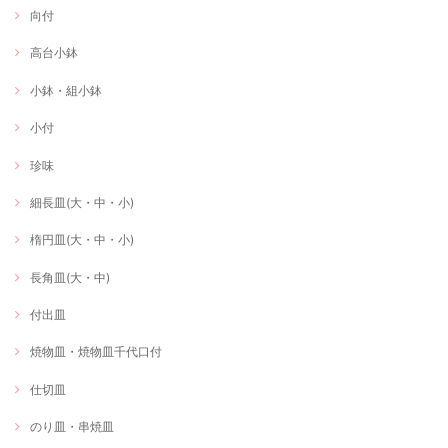
向付
高台小鉢
小鉢・組小鉢
小付
珍味
細長皿(大・中・小)
楕円皿(大・中・小)
長角皿(大・中)
付出皿
焼物皿・焼物皿千代口付
仕切皿
のり皿・串焼皿