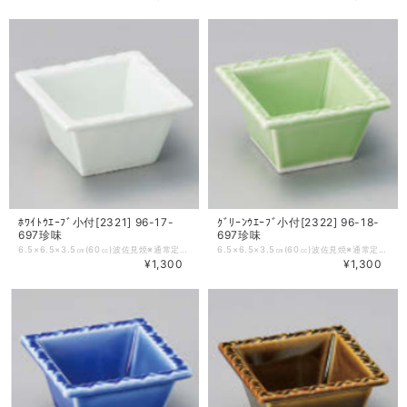
ﾎﾜｲﾄｳｴｰﾌﾞ小付[2321] 96-17-
ｸﾞﾘｰﾝｳｴｰﾌﾞ小付[2322] 96-18-
697珍味
697珍味
6.5×6.5×3.5㎝(60㏄)波佐見焼※通常定価1870円の品。
6.5×6.5×3.5㎝(60㏄)波佐見焼※通常定価1870円の品。
¥1,300
¥1,300