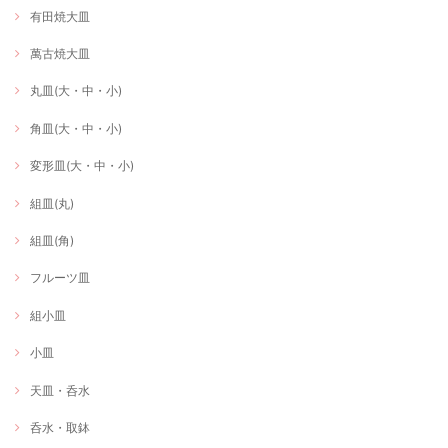
有田焼大皿
萬古焼大皿
丸皿(大・中・小)
角皿(大・中・小)
変形皿(大・中・小)
組皿(丸)
組皿(角)
フルーツ皿
組小皿
小皿
天皿・呑水
呑水・取鉢