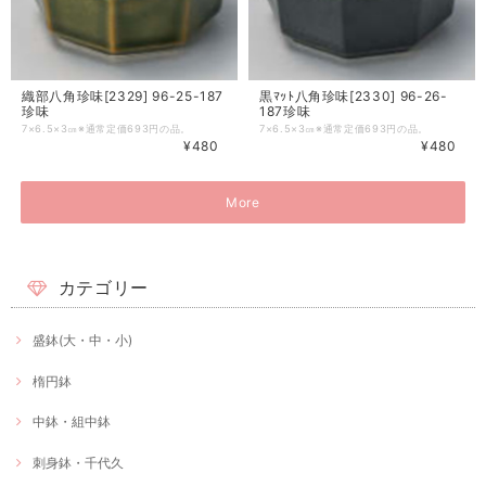
織部八角珍味[2329] 96-25-187
黒ﾏｯﾄ八角珍味[2330] 96-26-
珍味
187珍味
7×6.5×3㎝※通常定価693円の品。
7×6.5×3㎝※通常定価693円の品。
¥480
¥480
More
カテゴリー
盛鉢(大・中・小)
楕円鉢
中鉢・組中鉢
刺身鉢・千代久