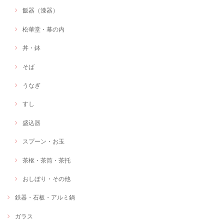
飯器（漆器）
松華堂・幕の内
丼・鉢
そば
うなぎ
すし
盛込器
スプーン・お玉
茶枢・茶筒・茶托
おしぼり・その他
鉄器・石板・アルミ鍋
ガラス