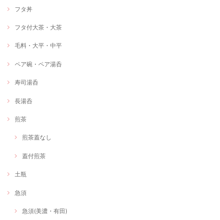
フタ丼
フタ付大茶・大茶
毛料・大平・中平
ペア碗・ペア湯呑
寿司湯呑
長湯呑
煎茶
煎茶蓋なし
蓋付煎茶
土瓶
急須
急須(美濃・有田)