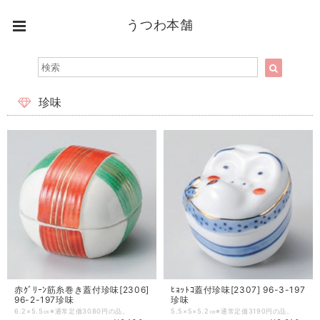
うつわ本舗
珍味
赤ｸﾞﾘｰﾝ筋糸巻き蓋付珍味[2306]
ﾋｮｯﾄｺ蓋付珍味[2307] 96-3-197
96-2-197珍味
珍味
6.2×5.5㎝※通常定価3080円の品。
5.5×5×5.2㎝※通常定価3190円の品。