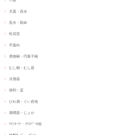
天皿・呑水
呑水・取鉢
松花堂
平蓋向
煮物碗・円菓子碗
むし碗・むし器
冷酒器
徳利・盃
ひれ酒・ぐい呑他
酒燗器・じょか
ﾜｲﾝｸｰﾗｰ・ｱｲｽﾍﾟｰﾙ他