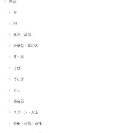
漆器
盆
椀
飯器（漆器）
松華堂・幕の内
丼・鉢
そば
うなぎ
すし
盛込器
スプーン・お玉
茶枢・茶筒・茶托