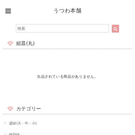
うつわ本舗
組皿(丸)
出品されている商品がありません。
カテゴリー
盛鉢(大・中・小)
楕円鉢