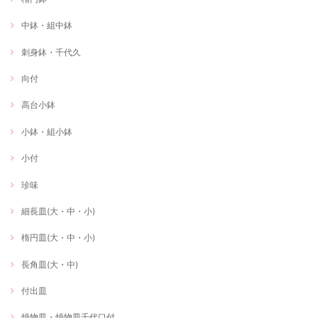
中鉢・組中鉢
刺身鉢・千代久
向付
高台小鉢
小鉢・組小鉢
小付
珍味
細長皿(大・中・小)
楕円皿(大・中・小)
長角皿(大・中)
付出皿
焼物皿・焼物皿千代口付