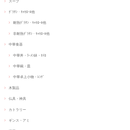
スープ
ｸﾞﾗﾀﾝ・ｷｬｾﾛｰﾙ他
耐熱ｸﾞﾗﾀﾝ・ｷｬｾﾛｰﾙ他
非耐熱ｸﾞﾗﾀﾝ・ｷｬｾﾛｰﾙ他
中華食器
中華丼・ﾗｰﾒﾝ鉢・ｾｲﾛ
中華碗・皿
中華卓上小物・ﾚﾝｹﾞ
木製品
仏具・神具
カトラリー
ギンス・アミ