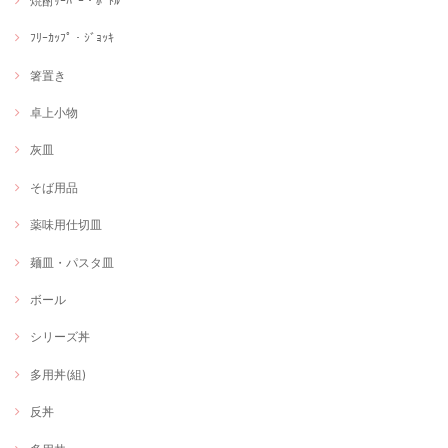
焼酎ｻｰﾊﾞｰ・ﾎﾞﾄﾙ
ﾌﾘｰｶｯﾌﾟ・ｼﾞｮｯｷ
箸置き
卓上小物
灰皿
そば用品
薬味用仕切皿
麺皿・パスタ皿
ボール
シリーズ丼
多用丼(組)
反丼