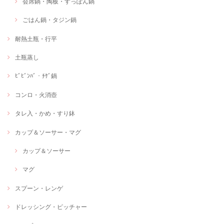
会席鍋・陶板・すっぽん鍋
ごはん鍋・タジン鍋
耐熱土瓶・行平
土瓶蒸し
ﾋﾞﾋﾞﾝﾊﾞ・ﾁｹﾞ鍋
コンロ・火消壺
タレ入・かめ・すり鉢
カップ＆ソーサー・マグ
カップ＆ソーサー
マグ
スプーン・レンゲ
ドレッシング・ピッチャー