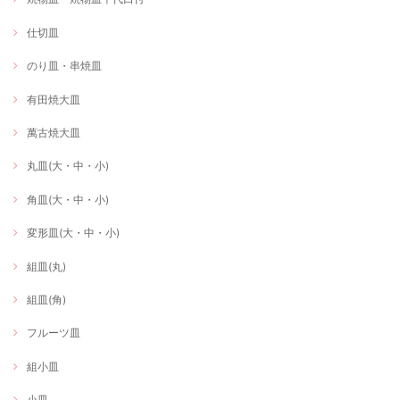
仕切皿
のり皿・串焼皿
有田焼大皿
萬古焼大皿
丸皿(大・中・小)
角皿(大・中・小)
変形皿(大・中・小)
組皿(丸)
組皿(角)
フルーツ皿
組小皿
小皿