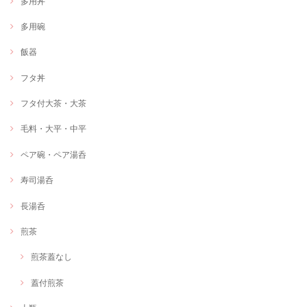
多用丼
多用碗
飯器
フタ丼
フタ付大茶・大茶
毛料・大平・中平
ペア碗・ペア湯呑
寿司湯呑
長湯呑
煎茶
煎茶蓋なし
蓋付煎茶