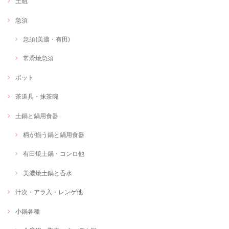
土瓶
急須
急須(美濃・有田)
常滑焼急須
ポット
茶道具・抹茶碗
土鍋と鍋用食器
柄が揃う鍋と鍋用食器
有田焼土鍋・コンロ他
美濃焼土鍋と呑水
汁次・アラ入・レンゲ他
小鍋各種