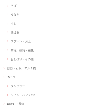
そば
うなぎ
すし
盛込器
スプーン・お玉
茶枢・茶筒・茶托
おしぼり・その他
鉄器・石板・アルミ鍋
ガラス
タンブラー
ワイン・パフェetc
ゆかた・履物