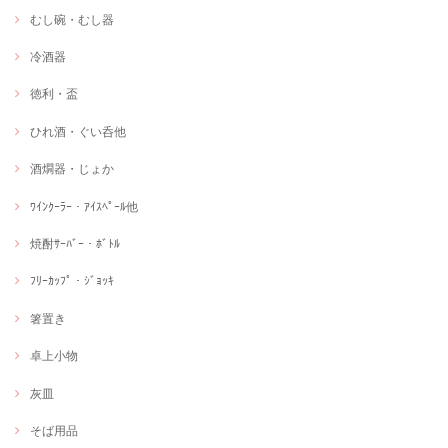
むし碗・むし器
冷酒器
徳利・盃
ひれ酒・ぐい呑他
酒燗器・じょか
ﾜｲﾝｸｰﾗｰ・ｱｲｽﾍﾟｰﾙ他
焼酎ｻｰﾊﾞｰ・ﾎﾞﾄﾙ
ﾌﾘｰｶｯﾌﾟ・ｼﾞｮｯｷ
箸置き
卓上小物
灰皿
そば用品