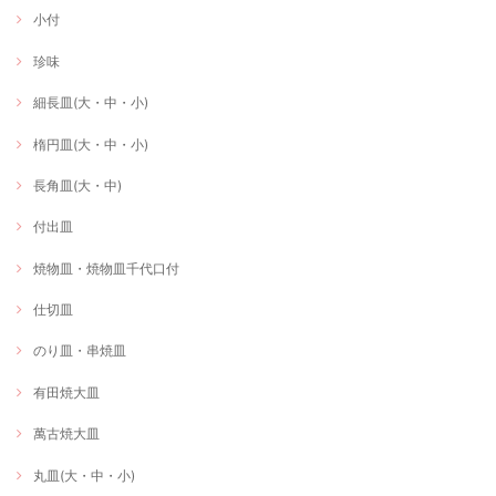
小付
珍味
細長皿(大・中・小)
楕円皿(大・中・小)
長角皿(大・中)
付出皿
焼物皿・焼物皿千代口付
仕切皿
のり皿・串焼皿
有田焼大皿
萬古焼大皿
丸皿(大・中・小)