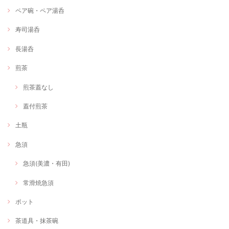
ペア碗・ペア湯呑
寿司湯呑
長湯呑
煎茶
煎茶蓋なし
蓋付煎茶
土瓶
急須
急須(美濃・有田)
常滑焼急須
ポット
茶道具・抹茶碗