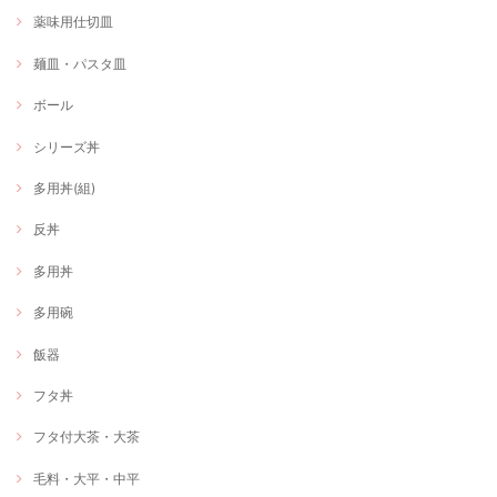
薬味用仕切皿
麺皿・パスタ皿
ボール
シリーズ丼
多用丼(組)
反丼
多用丼
多用碗
飯器
フタ丼
フタ付大茶・大茶
毛料・大平・中平