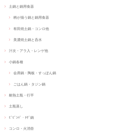
土鍋と鍋用食器
柄が揃う鍋と鍋用食器
有田焼土鍋・コンロ他
美濃焼土鍋と呑水
汁次・アラ入・レンゲ他
小鍋各種
会席鍋・陶板・すっぽん鍋
ごはん鍋・タジン鍋
耐熱土瓶・行平
土瓶蒸し
ﾋﾞﾋﾞﾝﾊﾞ・ﾁｹﾞ鍋
コンロ・火消壺