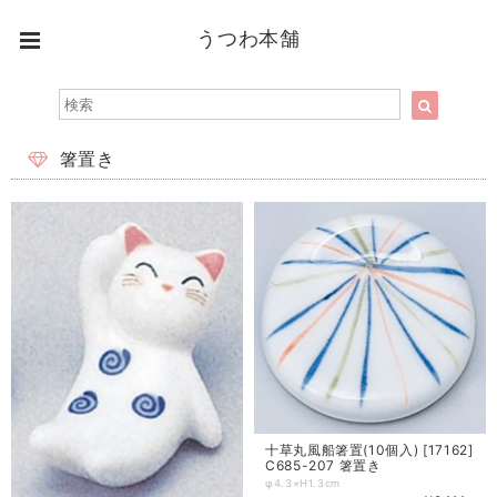
うつわ本舗
箸置き
十草丸風船箸置(10個入) [17162]
C685-207 箸置き
φ4.3×H1.3cm