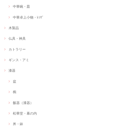
中華碗・皿
中華卓上小物・ﾚﾝｹﾞ
木製品
仏具・神具
カトラリー
ギンス・アミ
漆器
盆
椀
飯器（漆器）
松華堂・幕の内
丼・鉢