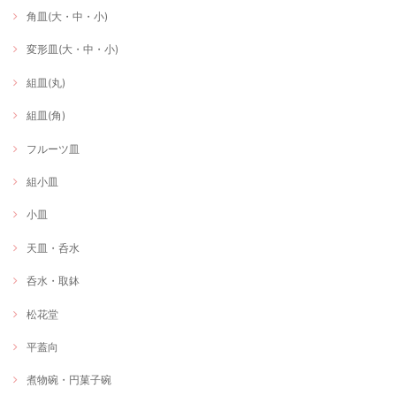
角皿(大・中・小)
変形皿(大・中・小)
組皿(丸)
組皿(角)
フルーツ皿
組小皿
小皿
天皿・呑水
呑水・取鉢
松花堂
平蓋向
煮物碗・円菓子碗