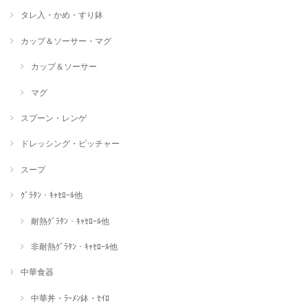
タレ入・かめ・すり鉢
カップ＆ソーサー・マグ
カップ＆ソーサー
マグ
スプーン・レンゲ
ドレッシング・ピッチャー
スープ
ｸﾞﾗﾀﾝ・ｷｬｾﾛｰﾙ他
耐熱ｸﾞﾗﾀﾝ・ｷｬｾﾛｰﾙ他
非耐熱ｸﾞﾗﾀﾝ・ｷｬｾﾛｰﾙ他
中華食器
中華丼・ﾗｰﾒﾝ鉢・ｾｲﾛ