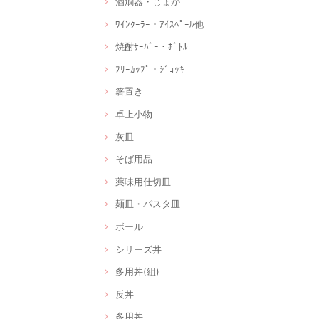
酒燗器・じょか
ﾜｲﾝｸｰﾗｰ・ｱｲｽﾍﾟｰﾙ他
焼酎ｻｰﾊﾞｰ・ﾎﾞﾄﾙ
ﾌﾘｰｶｯﾌﾟ・ｼﾞｮｯｷ
箸置き
卓上小物
灰皿
そば用品
薬味用仕切皿
麺皿・パスタ皿
ボール
シリーズ丼
多用丼(組)
反丼
多用丼