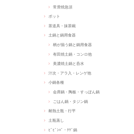
常滑焼急須
ポット
茶道具・抹茶碗
土鍋と鍋用食器
柄が揃う鍋と鍋用食器
有田焼土鍋・コンロ他
美濃焼土鍋と呑水
汁次・アラ入・レンゲ他
小鍋各種
会席鍋・陶板・すっぽん鍋
ごはん鍋・タジン鍋
耐熱土瓶・行平
土瓶蒸し
ﾋﾞﾋﾞﾝﾊﾞ・ﾁｹﾞ鍋