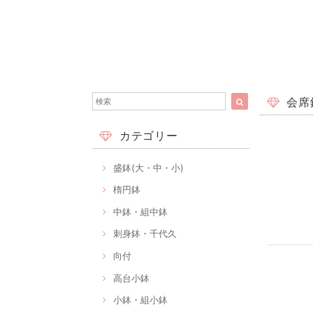
会席
カテゴリー
盛鉢(大・中・小)
楕円鉢
中鉢・組中鉢
刺身鉢・千代久
向付
高台小鉢
小鉢・組小鉢