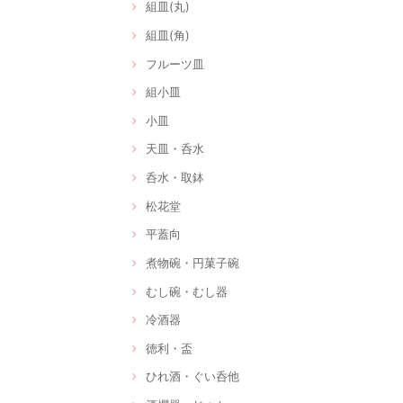
組皿(丸)
組皿(角)
フルーツ皿
組小皿
小皿
天皿・呑水
呑水・取鉢
松花堂
平蓋向
煮物碗・円菓子碗
むし碗・むし器
冷酒器
徳利・盃
ひれ酒・ぐい呑他