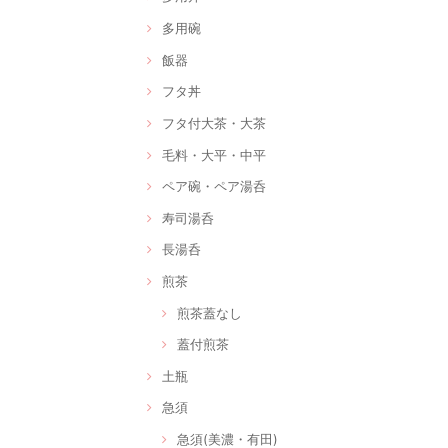
多用碗
飯器
フタ丼
フタ付大茶・大茶
毛料・大平・中平
ペア碗・ペア湯呑
寿司湯呑
長湯呑
煎茶
煎茶蓋なし
蓋付煎茶
土瓶
急須
急須(美濃・有田)