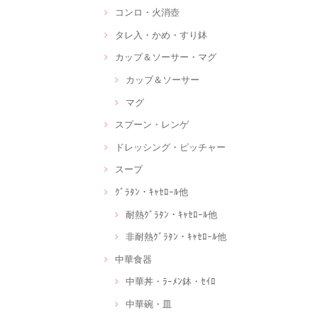
コンロ・火消壺
タレ入・かめ・すり鉢
カップ＆ソーサー・マグ
カップ＆ソーサー
マグ
スプーン・レンゲ
ドレッシング・ピッチャー
スープ
ｸﾞﾗﾀﾝ・ｷｬｾﾛｰﾙ他
耐熱ｸﾞﾗﾀﾝ・ｷｬｾﾛｰﾙ他
非耐熱ｸﾞﾗﾀﾝ・ｷｬｾﾛｰﾙ他
中華食器
中華丼・ﾗｰﾒﾝ鉢・ｾｲﾛ
中華碗・皿