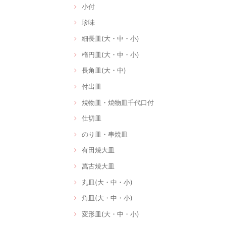
小付
珍味
細長皿(大・中・小)
楕円皿(大・中・小)
長角皿(大・中)
付出皿
焼物皿・焼物皿千代口付
仕切皿
のり皿・串焼皿
有田焼大皿
萬古焼大皿
丸皿(大・中・小)
角皿(大・中・小)
変形皿(大・中・小)