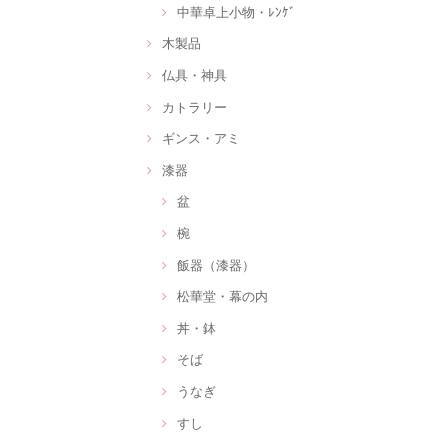
中華卓上小物・ﾚﾝｹﾞ
木製品
仏具・神具
カトラリー
ギンス・アミ
漆器
盆
椀
飯器（漆器）
松華堂・幕の内
丼・鉢
そば
うなぎ
すし