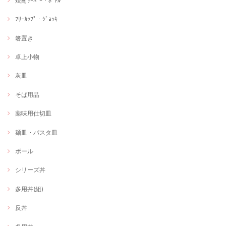
焼酎ｻｰﾊﾞｰ・ﾎﾞﾄﾙ
ﾌﾘｰｶｯﾌﾟ・ｼﾞｮｯｷ
箸置き
卓上小物
灰皿
そば用品
薬味用仕切皿
麺皿・パスタ皿
ボール
シリーズ丼
多用丼(組)
反丼