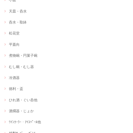
天皿・呑水
呑水・取鉢
松花堂
平蓋向
煮物碗・円菓子碗
むし碗・むし器
冷酒器
徳利・盃
ひれ酒・ぐい呑他
酒燗器・じょか
ﾜｲﾝｸｰﾗｰ・ｱｲｽﾍﾟｰﾙ他