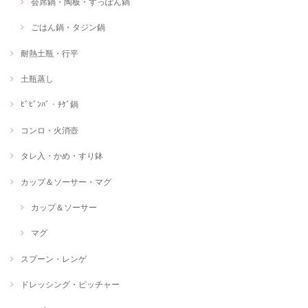
会席鍋・陶板・すっぽん鍋
ごはん鍋・タジン鍋
耐熱土瓶・行平
土瓶蒸し
ﾋﾞﾋﾞﾝﾊﾞ・ﾁｹﾞ鍋
コンロ・火消壺
タレ入・かめ・すり鉢
カップ＆ソーサー・マグ
カップ＆ソーサー
マグ
スプーン・レンゲ
ドレッシング・ピッチャー