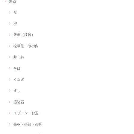
漆器
盆
椀
飯器（漆器）
松華堂・幕の内
丼・鉢
そば
うなぎ
すし
盛込器
スプーン・お玉
茶枢・茶筒・茶托