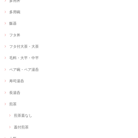
多用丼
多用碗
飯器
フタ丼
フタ付大茶・大茶
毛料・大平・中平
ペア碗・ペア湯呑
寿司湯呑
長湯呑
煎茶
煎茶蓋なし
蓋付煎茶