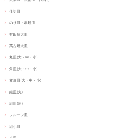
仕切皿
のり皿・串焼皿
有田焼大皿
萬古焼大皿
丸皿(大・中・小)
角皿(大・中・小)
変形皿(大・中・小)
組皿(丸)
組皿(角)
フルーツ皿
組小皿
小皿