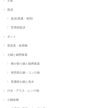
土瓶
急須
急須(美濃・有田)
常滑焼急須
ポット
茶道具・抹茶碗
土鍋と鍋用食器
柄が揃う鍋と鍋用食器
有田焼土鍋・コンロ他
美濃焼土鍋と呑水
汁次・アラ入・レンゲ他
小鍋各種