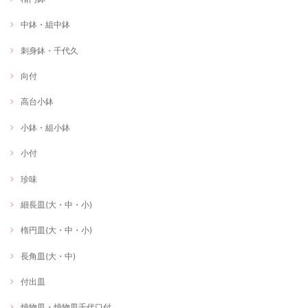
中鉢・組中鉢
刺身鉢・千代久
向付
高台小鉢
小鉢・組小鉢
小付
珍味
細長皿(大・中・小)
楕円皿(大・中・小)
長角皿(大・中)
付出皿
焼物皿・焼物皿千代口付