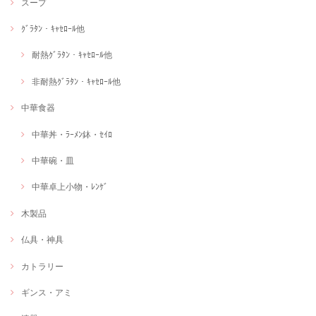
スープ
ｸﾞﾗﾀﾝ・ｷｬｾﾛｰﾙ他
耐熱ｸﾞﾗﾀﾝ・ｷｬｾﾛｰﾙ他
非耐熱ｸﾞﾗﾀﾝ・ｷｬｾﾛｰﾙ他
中華食器
中華丼・ﾗｰﾒﾝ鉢・ｾｲﾛ
中華碗・皿
中華卓上小物・ﾚﾝｹﾞ
木製品
仏具・神具
カトラリー
ギンス・アミ