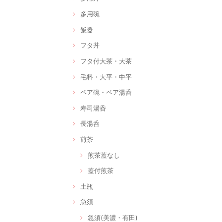
多用碗
飯器
フタ丼
フタ付大茶・大茶
毛料・大平・中平
ペア碗・ペア湯呑
寿司湯呑
長湯呑
煎茶
煎茶蓋なし
蓋付煎茶
土瓶
急須
急須(美濃・有田)