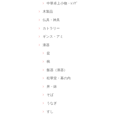
中華卓上小物・ﾚﾝｹﾞ
木製品
仏具・神具
カトラリー
ギンス・アミ
漆器
盆
椀
飯器（漆器）
松華堂・幕の内
丼・鉢
そば
うなぎ
すし