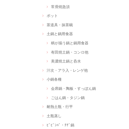
常滑焼急須
ポット
茶道具・抹茶碗
土鍋と鍋用食器
柄が揃う鍋と鍋用食器
有田焼土鍋・コンロ他
美濃焼土鍋と呑水
汁次・アラ入・レンゲ他
小鍋各種
会席鍋・陶板・すっぽん鍋
ごはん鍋・タジン鍋
耐熱土瓶・行平
土瓶蒸し
ﾋﾞﾋﾞﾝﾊﾞ・ﾁｹﾞ鍋