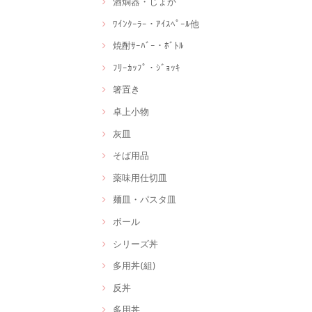
酒燗器・じょか
ﾜｲﾝｸｰﾗｰ・ｱｲｽﾍﾟｰﾙ他
焼酎ｻｰﾊﾞｰ・ﾎﾞﾄﾙ
ﾌﾘｰｶｯﾌﾟ・ｼﾞｮｯｷ
箸置き
卓上小物
灰皿
そば用品
薬味用仕切皿
麺皿・パスタ皿
ボール
シリーズ丼
多用丼(組)
反丼
多用丼