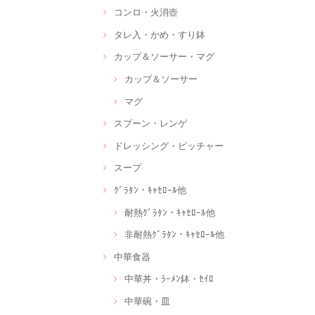
コンロ・火消壺
タレ入・かめ・すり鉢
カップ＆ソーサー・マグ
カップ＆ソーサー
マグ
スプーン・レンゲ
ドレッシング・ピッチャー
スープ
ｸﾞﾗﾀﾝ・ｷｬｾﾛｰﾙ他
耐熱ｸﾞﾗﾀﾝ・ｷｬｾﾛｰﾙ他
非耐熱ｸﾞﾗﾀﾝ・ｷｬｾﾛｰﾙ他
中華食器
中華丼・ﾗｰﾒﾝ鉢・ｾｲﾛ
中華碗・皿