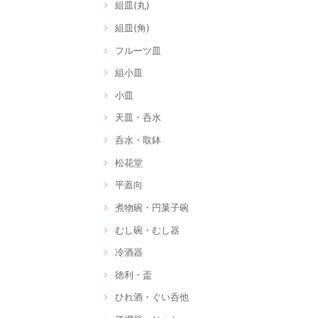
組皿(丸)
組皿(角)
フルーツ皿
組小皿
小皿
天皿・呑水
呑水・取鉢
松花堂
平蓋向
煮物碗・円菓子碗
むし碗・むし器
冷酒器
徳利・盃
ひれ酒・ぐい呑他