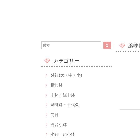
薬味
カテゴリー
盛鉢(大・中・小)
楕円鉢
中鉢・組中鉢
刺身鉢・千代久
向付
高台小鉢
小鉢・組小鉢