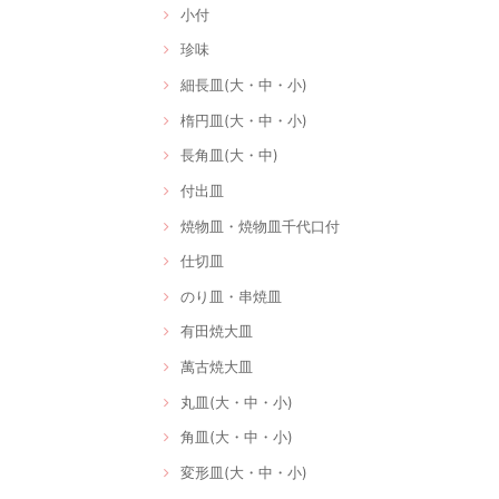
小付
珍味
細長皿(大・中・小)
楕円皿(大・中・小)
長角皿(大・中)
付出皿
焼物皿・焼物皿千代口付
仕切皿
のり皿・串焼皿
有田焼大皿
萬古焼大皿
丸皿(大・中・小)
角皿(大・中・小)
変形皿(大・中・小)