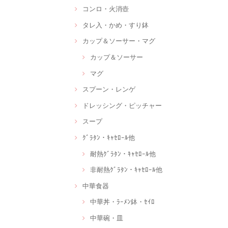
コンロ・火消壺
タレ入・かめ・すり鉢
カップ＆ソーサー・マグ
カップ＆ソーサー
マグ
スプーン・レンゲ
ドレッシング・ピッチャー
スープ
ｸﾞﾗﾀﾝ・ｷｬｾﾛｰﾙ他
耐熱ｸﾞﾗﾀﾝ・ｷｬｾﾛｰﾙ他
非耐熱ｸﾞﾗﾀﾝ・ｷｬｾﾛｰﾙ他
中華食器
中華丼・ﾗｰﾒﾝ鉢・ｾｲﾛ
中華碗・皿