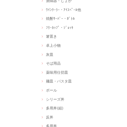
酒燗器・じょか
ﾜｲﾝｸｰﾗｰ・ｱｲｽﾍﾟｰﾙ他
焼酎ｻｰﾊﾞｰ・ﾎﾞﾄﾙ
ﾌﾘｰｶｯﾌﾟ・ｼﾞｮｯｷ
箸置き
卓上小物
灰皿
そば用品
薬味用仕切皿
麺皿・パスタ皿
ボール
シリーズ丼
多用丼(組)
反丼
多用丼