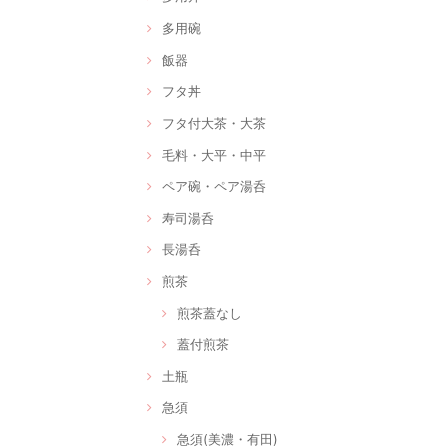
多用碗
飯器
フタ丼
フタ付大茶・大茶
毛料・大平・中平
ペア碗・ペア湯呑
寿司湯呑
長湯呑
煎茶
煎茶蓋なし
蓋付煎茶
土瓶
急須
急須(美濃・有田)