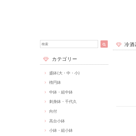
冷酒
カテゴリー
盛鉢(大・中・小)
楕円鉢
中鉢・組中鉢
刺身鉢・千代久
向付
高台小鉢
小鉢・組小鉢