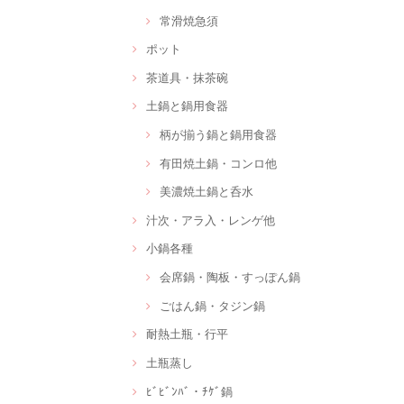
常滑焼急須
ポット
茶道具・抹茶碗
土鍋と鍋用食器
柄が揃う鍋と鍋用食器
有田焼土鍋・コンロ他
美濃焼土鍋と呑水
汁次・アラ入・レンゲ他
小鍋各種
会席鍋・陶板・すっぽん鍋
ごはん鍋・タジン鍋
耐熱土瓶・行平
土瓶蒸し
ﾋﾞﾋﾞﾝﾊﾞ・ﾁｹﾞ鍋