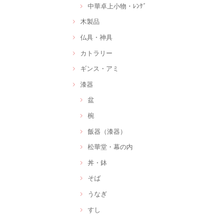
中華卓上小物・ﾚﾝｹﾞ
木製品
仏具・神具
カトラリー
ギンス・アミ
漆器
盆
椀
飯器（漆器）
松華堂・幕の内
丼・鉢
そば
うなぎ
すし