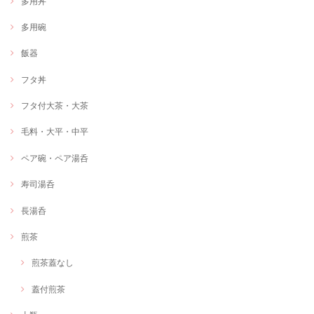
多用丼
多用碗
飯器
フタ丼
フタ付大茶・大茶
毛料・大平・中平
ペア碗・ペア湯呑
寿司湯呑
長湯呑
煎茶
煎茶蓋なし
蓋付煎茶