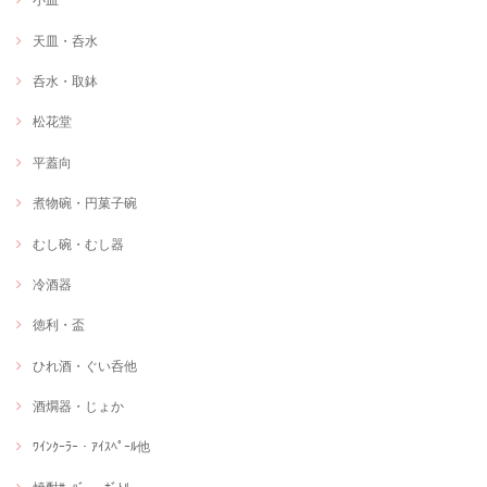
天皿・呑水
呑水・取鉢
松花堂
平蓋向
煮物碗・円菓子碗
むし碗・むし器
冷酒器
徳利・盃
ひれ酒・ぐい呑他
酒燗器・じょか
ﾜｲﾝｸｰﾗｰ・ｱｲｽﾍﾟｰﾙ他