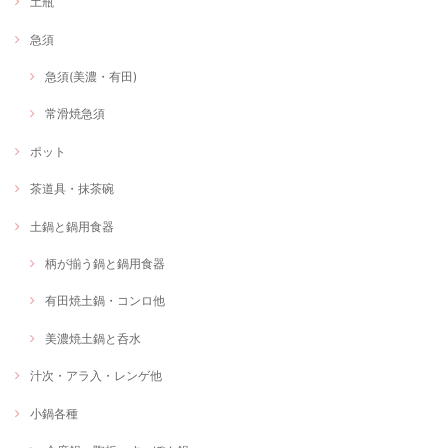
土瓶
急須
急須(美濃・有田)
常滑焼急須
ポット
茶道具・抹茶碗
土鍋と鍋用食器
柄が揃う鍋と鍋用食器
有田焼土鍋・コンロ他
美濃焼土鍋と呑水
汁次・アラ入・レンゲ他
小鍋各種