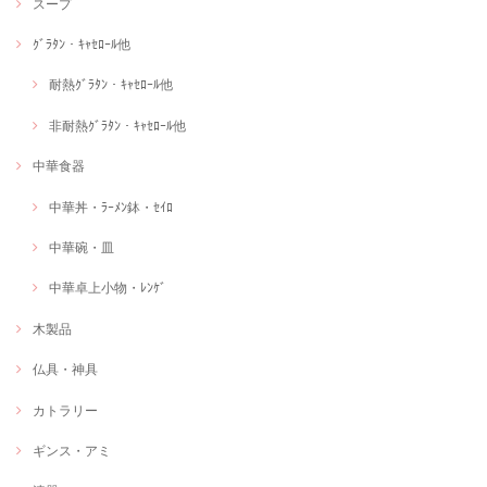
スープ
ｸﾞﾗﾀﾝ・ｷｬｾﾛｰﾙ他
耐熱ｸﾞﾗﾀﾝ・ｷｬｾﾛｰﾙ他
非耐熱ｸﾞﾗﾀﾝ・ｷｬｾﾛｰﾙ他
中華食器
中華丼・ﾗｰﾒﾝ鉢・ｾｲﾛ
中華碗・皿
中華卓上小物・ﾚﾝｹﾞ
木製品
仏具・神具
カトラリー
ギンス・アミ