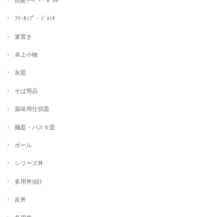
焼酎ｻｰﾊﾞｰ・ﾎﾞﾄﾙ
ﾌﾘｰｶｯﾌﾟ・ｼﾞｮｯｷ
箸置き
卓上小物
灰皿
そば用品
薬味用仕切皿
麺皿・パスタ皿
ボール
シリーズ丼
多用丼(組)
反丼