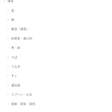
漆器
盆
椀
飯器（漆器）
松華堂・幕の内
丼・鉢
そば
うなぎ
すし
盛込器
スプーン・お玉
茶枢・茶筒・茶托