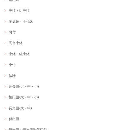
中鉢・組中鉢
刺身鉢・千代久
向付
高台小鉢
小鉢・組小鉢
小付
珍味
細長皿(大・中・小)
楕円皿(大・中・小)
長角皿(大・中)
付出皿
焼物皿・焼物皿千代口付