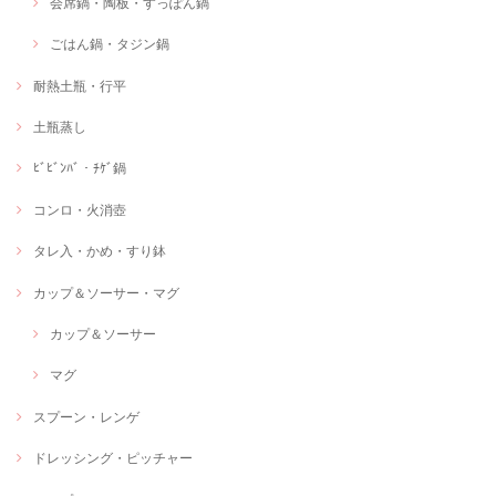
会席鍋・陶板・すっぽん鍋
ごはん鍋・タジン鍋
耐熱土瓶・行平
土瓶蒸し
ﾋﾞﾋﾞﾝﾊﾞ・ﾁｹﾞ鍋
コンロ・火消壺
タレ入・かめ・すり鉢
カップ＆ソーサー・マグ
カップ＆ソーサー
マグ
スプーン・レンゲ
ドレッシング・ピッチャー