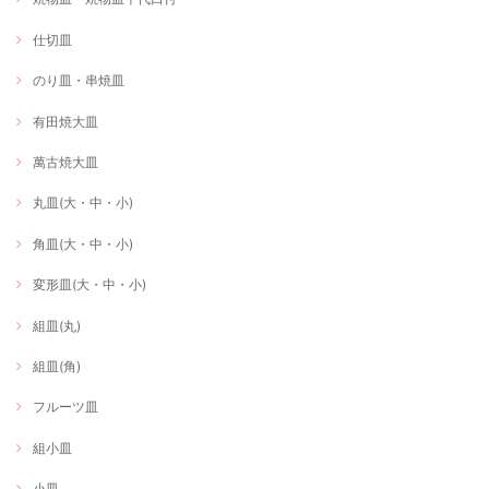
仕切皿
のり皿・串焼皿
有田焼大皿
萬古焼大皿
丸皿(大・中・小)
角皿(大・中・小)
変形皿(大・中・小)
組皿(丸)
組皿(角)
フルーツ皿
組小皿
小皿