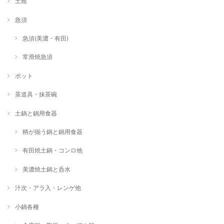
土瓶
急須
急須(美濃・有田)
常滑焼急須
ポット
茶道具・抹茶碗
土鍋と鍋用食器
柄が揃う鍋と鍋用食器
有田焼土鍋・コンロ他
美濃焼土鍋と呑水
汁次・アラ入・レンゲ他
小鍋各種