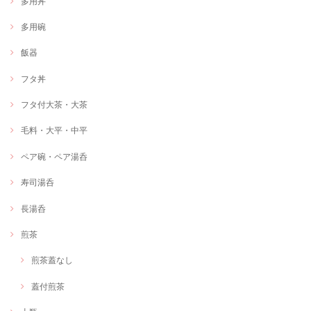
多用丼
多用碗
飯器
フタ丼
フタ付大茶・大茶
毛料・大平・中平
ペア碗・ペア湯呑
寿司湯呑
長湯呑
煎茶
煎茶蓋なし
蓋付煎茶