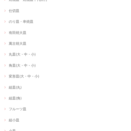
仕切皿
のり皿・串焼皿
有田焼大皿
萬古焼大皿
丸皿(大・中・小)
角皿(大・中・小)
変形皿(大・中・小)
組皿(丸)
組皿(角)
フルーツ皿
組小皿
小皿