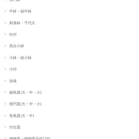
中鉢・組中鉢
刺身鉢・千代久
向付
高台小鉢
小鉢・組小鉢
小付
珍味
細長皿(大・中・小)
楕円皿(大・中・小)
長角皿(大・中)
付出皿
焼物皿・焼物皿千代口付