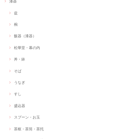
漆器
盆
椀
飯器（漆器）
松華堂・幕の内
丼・鉢
そば
うなぎ
すし
盛込器
スプーン・お玉
茶枢・茶筒・茶托