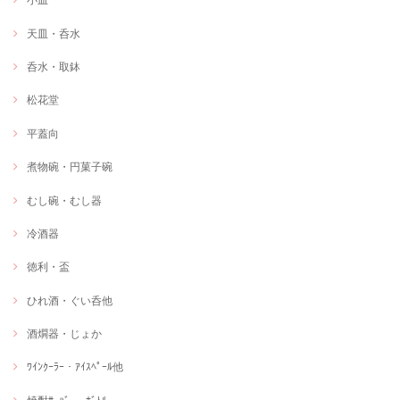
天皿・呑水
呑水・取鉢
松花堂
平蓋向
煮物碗・円菓子碗
むし碗・むし器
冷酒器
徳利・盃
ひれ酒・ぐい呑他
酒燗器・じょか
ﾜｲﾝｸｰﾗｰ・ｱｲｽﾍﾟｰﾙ他