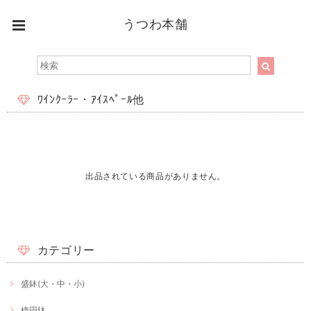
うつわ本舗
ﾜｲﾝｸｰﾗｰ・ｱｲｽﾍﾟｰﾙ他
出品されている商品がありません。
カテゴリー
盛鉢(大・中・小)
楕円鉢