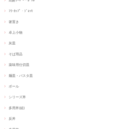
焼酎ｻｰﾊﾞｰ・ﾎﾞﾄﾙ
ﾌﾘｰｶｯﾌﾟ・ｼﾞｮｯｷ
箸置き
卓上小物
灰皿
そば用品
薬味用仕切皿
麺皿・パスタ皿
ボール
シリーズ丼
多用丼(組)
反丼