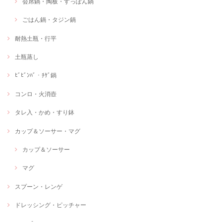
会席鍋・陶板・すっぽん鍋
ごはん鍋・タジン鍋
耐熱土瓶・行平
土瓶蒸し
ﾋﾞﾋﾞﾝﾊﾞ・ﾁｹﾞ鍋
コンロ・火消壺
タレ入・かめ・すり鉢
カップ＆ソーサー・マグ
カップ＆ソーサー
マグ
スプーン・レンゲ
ドレッシング・ピッチャー