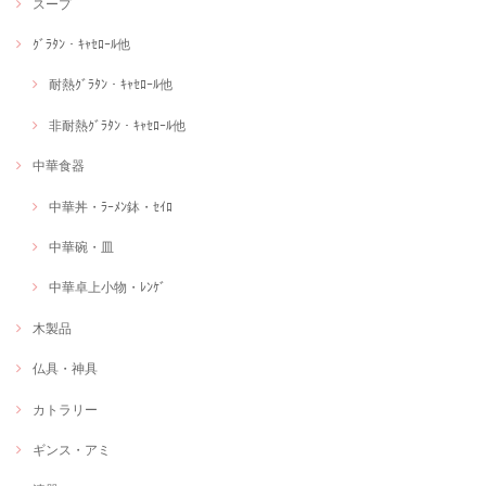
スープ
ｸﾞﾗﾀﾝ・ｷｬｾﾛｰﾙ他
耐熱ｸﾞﾗﾀﾝ・ｷｬｾﾛｰﾙ他
非耐熱ｸﾞﾗﾀﾝ・ｷｬｾﾛｰﾙ他
中華食器
中華丼・ﾗｰﾒﾝ鉢・ｾｲﾛ
中華碗・皿
中華卓上小物・ﾚﾝｹﾞ
木製品
仏具・神具
カトラリー
ギンス・アミ