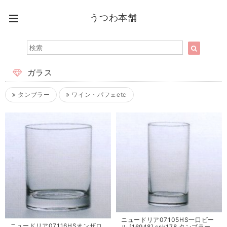
うつわ本舗
ガラス
タンブラー
ワイン・パフェetc
ニュードリア07105HS一口ビー
ニュードリア07116HSオンザロ
ル [16948] ssk178 タンブラー