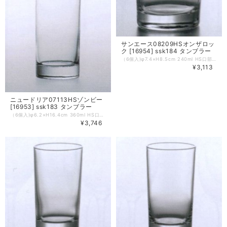
サンエース08209HSオンザロッ
ク [16954] ssk184 タンブラー
（6個入)φ7.4×H8.5cm 240ml HS口部強化グラス ※通常定価3894円の品。
¥3,113
ニュードリア07113HSゾンビー
[16953] ssk183 タンブラー
（6個入)φ6.2×H16.4cm 360ml HS口部強化グラス ※通常定価4,846円の品。
¥3,746