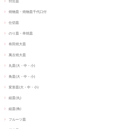
付出皿
焼物皿・焼物皿千代口付
仕切皿
のり皿・串焼皿
有田焼大皿
萬古焼大皿
丸皿(大・中・小)
角皿(大・中・小)
変形皿(大・中・小)
組皿(丸)
組皿(角)
フルーツ皿