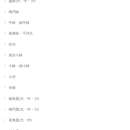
盛鉢(大・中・小)
楕円鉢
中鉢・組中鉢
刺身鉢・千代久
向付
高台小鉢
小鉢・組小鉢
小付
珍味
細長皿(大・中・小)
楕円皿(大・中・小)
長角皿(大・中)