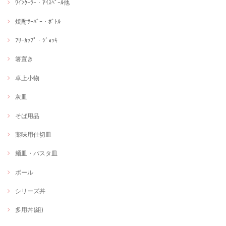
ﾜｲﾝｸｰﾗｰ・ｱｲｽﾍﾟｰﾙ他
焼酎ｻｰﾊﾞｰ・ﾎﾞﾄﾙ
ﾌﾘｰｶｯﾌﾟ・ｼﾞｮｯｷ
箸置き
卓上小物
灰皿
そば用品
薬味用仕切皿
麺皿・パスタ皿
ボール
シリーズ丼
多用丼(組)