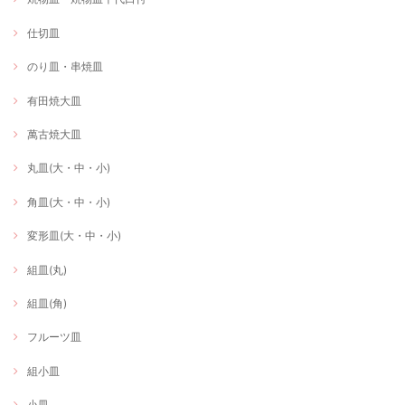
仕切皿
のり皿・串焼皿
有田焼大皿
萬古焼大皿
丸皿(大・中・小)
角皿(大・中・小)
変形皿(大・中・小)
組皿(丸)
組皿(角)
フルーツ皿
組小皿
小皿