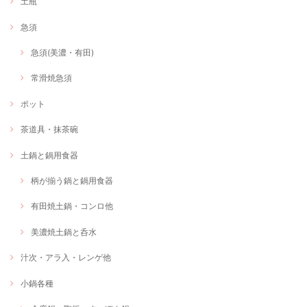
土瓶
急須
急須(美濃・有田)
常滑焼急須
ポット
茶道具・抹茶碗
土鍋と鍋用食器
柄が揃う鍋と鍋用食器
有田焼土鍋・コンロ他
美濃焼土鍋と呑水
汁次・アラ入・レンゲ他
小鍋各種