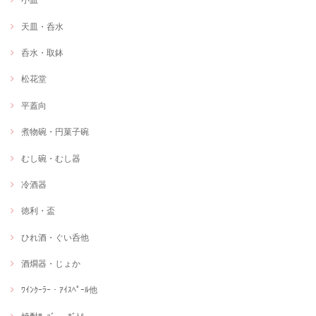
天皿・呑水
呑水・取鉢
松花堂
平蓋向
煮物碗・円菓子碗
むし碗・むし器
冷酒器
徳利・盃
ひれ酒・ぐい呑他
酒燗器・じょか
ﾜｲﾝｸｰﾗｰ・ｱｲｽﾍﾟｰﾙ他