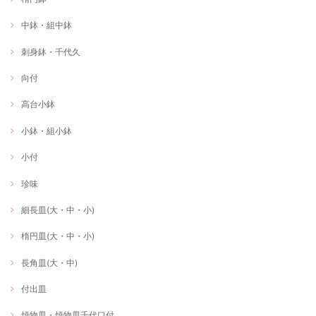
中鉢・組中鉢
刺身鉢・千代久
向付
高台小鉢
小鉢・組小鉢
小付
珍味
細長皿(大・中・小)
楕円皿(大・中・小)
長角皿(大・中)
付出皿
焼物皿・焼物皿千代口付