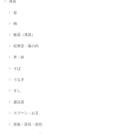
漆器
盆
椀
飯器（漆器）
松華堂・幕の内
丼・鉢
そば
うなぎ
すし
盛込器
スプーン・お玉
茶枢・茶筒・茶托