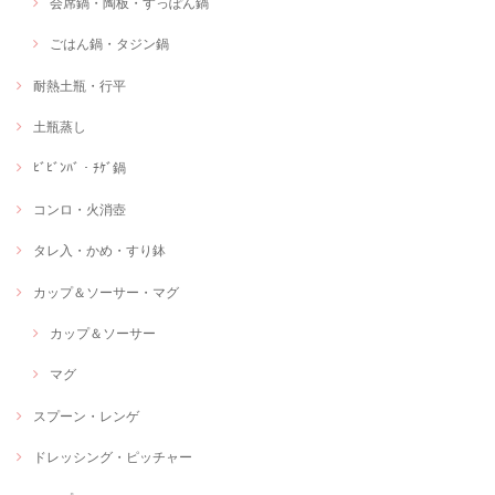
会席鍋・陶板・すっぽん鍋
ごはん鍋・タジン鍋
耐熱土瓶・行平
土瓶蒸し
ﾋﾞﾋﾞﾝﾊﾞ・ﾁｹﾞ鍋
コンロ・火消壺
タレ入・かめ・すり鉢
カップ＆ソーサー・マグ
カップ＆ソーサー
マグ
スプーン・レンゲ
ドレッシング・ピッチャー