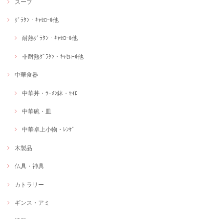
スープ
ｸﾞﾗﾀﾝ・ｷｬｾﾛｰﾙ他
耐熱ｸﾞﾗﾀﾝ・ｷｬｾﾛｰﾙ他
非耐熱ｸﾞﾗﾀﾝ・ｷｬｾﾛｰﾙ他
中華食器
中華丼・ﾗｰﾒﾝ鉢・ｾｲﾛ
中華碗・皿
中華卓上小物・ﾚﾝｹﾞ
木製品
仏具・神具
カトラリー
ギンス・アミ