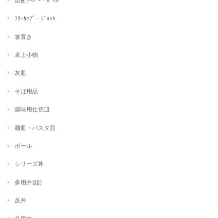
焼酎ｻｰﾊﾞｰ・ﾎﾞﾄﾙ
ﾌﾘｰｶｯﾌﾟ・ｼﾞｮｯｷ
箸置き
卓上小物
灰皿
そば用品
薬味用仕切皿
麺皿・パスタ皿
ボール
シリーズ丼
多用丼(組)
反丼