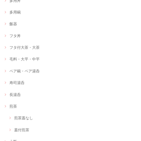
多用丼
多用碗
飯器
フタ丼
フタ付大茶・大茶
毛料・大平・中平
ペア碗・ペア湯呑
寿司湯呑
長湯呑
煎茶
煎茶蓋なし
蓋付煎茶