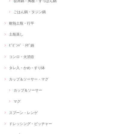
会席鍋・陶板・すっぽん鍋
ごはん鍋・タジン鍋
耐熱土瓶・行平
土瓶蒸し
ﾋﾞﾋﾞﾝﾊﾞ・ﾁｹﾞ鍋
コンロ・火消壺
タレ入・かめ・すり鉢
カップ＆ソーサー・マグ
カップ＆ソーサー
マグ
スプーン・レンゲ
ドレッシング・ピッチャー