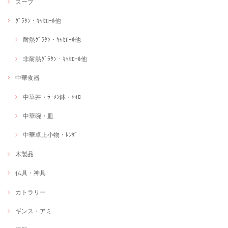
スープ
ｸﾞﾗﾀﾝ・ｷｬｾﾛｰﾙ他
耐熱ｸﾞﾗﾀﾝ・ｷｬｾﾛｰﾙ他
非耐熱ｸﾞﾗﾀﾝ・ｷｬｾﾛｰﾙ他
中華食器
中華丼・ﾗｰﾒﾝ鉢・ｾｲﾛ
中華碗・皿
中華卓上小物・ﾚﾝｹﾞ
木製品
仏具・神具
カトラリー
ギンス・アミ