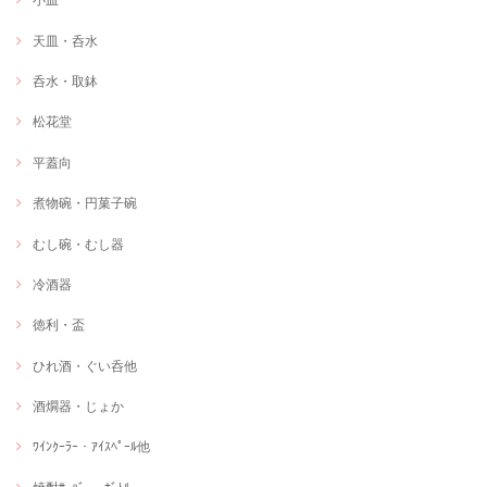
天皿・呑水
呑水・取鉢
松花堂
平蓋向
煮物碗・円菓子碗
むし碗・むし器
冷酒器
徳利・盃
ひれ酒・ぐい呑他
酒燗器・じょか
ﾜｲﾝｸｰﾗｰ・ｱｲｽﾍﾟｰﾙ他