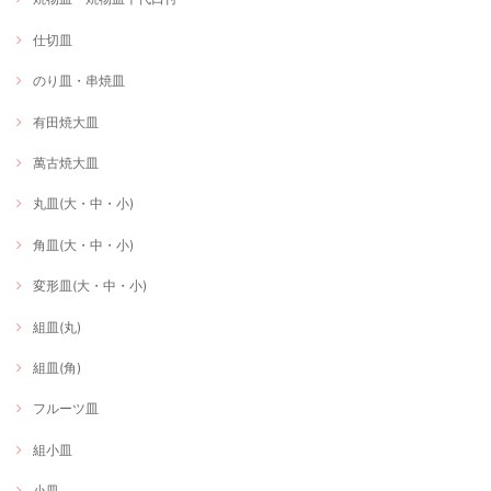
仕切皿
のり皿・串焼皿
有田焼大皿
萬古焼大皿
丸皿(大・中・小)
角皿(大・中・小)
変形皿(大・中・小)
組皿(丸)
組皿(角)
フルーツ皿
組小皿
小皿