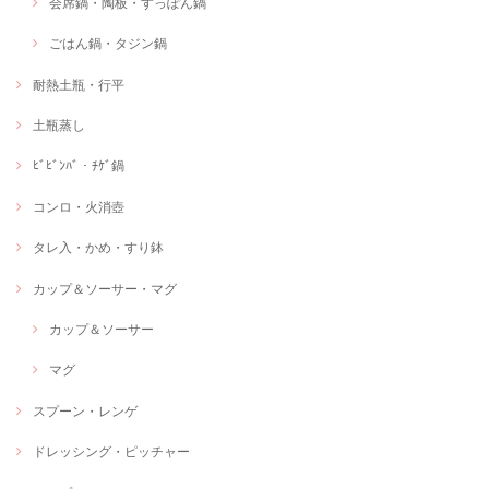
会席鍋・陶板・すっぽん鍋
ごはん鍋・タジン鍋
耐熱土瓶・行平
土瓶蒸し
ﾋﾞﾋﾞﾝﾊﾞ・ﾁｹﾞ鍋
コンロ・火消壺
タレ入・かめ・すり鉢
カップ＆ソーサー・マグ
カップ＆ソーサー
マグ
スプーン・レンゲ
ドレッシング・ピッチャー