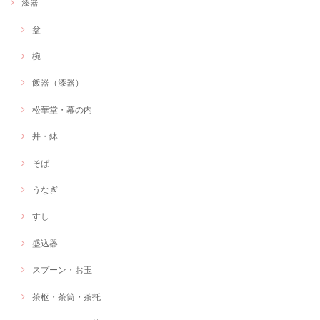
漆器
盆
椀
飯器（漆器）
松華堂・幕の内
丼・鉢
そば
うなぎ
すし
盛込器
スプーン・お玉
茶枢・茶筒・茶托