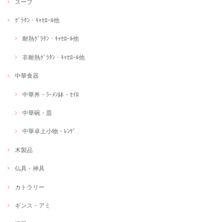
スープ
ｸﾞﾗﾀﾝ・ｷｬｾﾛｰﾙ他
耐熱ｸﾞﾗﾀﾝ・ｷｬｾﾛｰﾙ他
非耐熱ｸﾞﾗﾀﾝ・ｷｬｾﾛｰﾙ他
中華食器
中華丼・ﾗｰﾒﾝ鉢・ｾｲﾛ
中華碗・皿
中華卓上小物・ﾚﾝｹﾞ
木製品
仏具・神具
カトラリー
ギンス・アミ