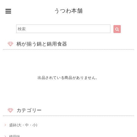
うつわ本舗
柄が揃う鍋と鍋用食器
出品されている商品がありません。
カテゴリー
盛鉢(大・中・小)
楕円鉢