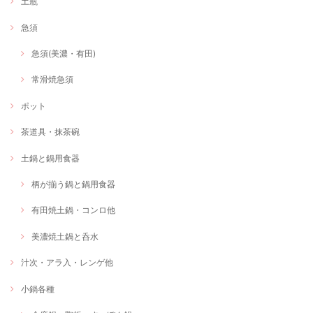
土瓶
急須
急須(美濃・有田)
常滑焼急須
ポット
茶道具・抹茶碗
土鍋と鍋用食器
柄が揃う鍋と鍋用食器
有田焼土鍋・コンロ他
美濃焼土鍋と呑水
汁次・アラ入・レンゲ他
小鍋各種