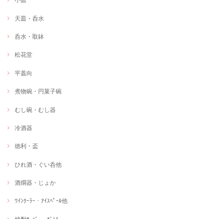
天皿・呑水
呑水・取鉢
松花堂
平蓋向
煮物碗・円菓子碗
むし碗・むし器
冷酒器
徳利・盃
ひれ酒・ぐい呑他
酒燗器・じょか
ﾜｲﾝｸｰﾗｰ・ｱｲｽﾍﾟｰﾙ他