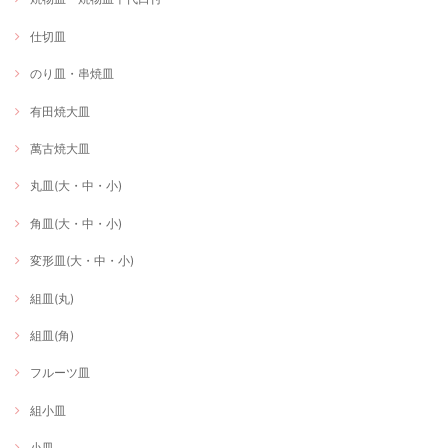
仕切皿
のり皿・串焼皿
有田焼大皿
萬古焼大皿
丸皿(大・中・小)
角皿(大・中・小)
変形皿(大・中・小)
組皿(丸)
組皿(角)
フルーツ皿
組小皿
小皿