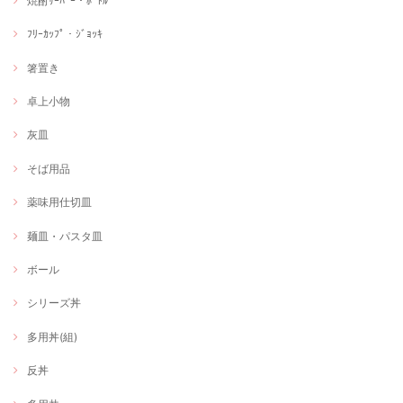
焼酎ｻｰﾊﾞｰ・ﾎﾞﾄﾙ
ﾌﾘｰｶｯﾌﾟ・ｼﾞｮｯｷ
箸置き
卓上小物
灰皿
そば用品
薬味用仕切皿
麺皿・パスタ皿
ボール
シリーズ丼
多用丼(組)
反丼