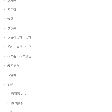
多用丼
多用碗
飯器
フタ丼
フタ付大茶・大茶
毛料・大平・中平
ペア碗・ペア湯呑
寿司湯呑
長湯呑
煎茶
煎茶蓋なし
蓋付煎茶