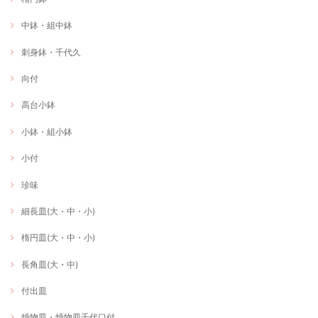
中鉢・組中鉢
刺身鉢・千代久
向付
高台小鉢
小鉢・組小鉢
小付
珍味
細長皿(大・中・小)
楕円皿(大・中・小)
長角皿(大・中)
付出皿
焼物皿・焼物皿千代口付