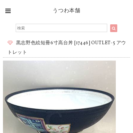
うつわ本舗
黒志野色絵短冊6寸高台丼 [17446] OUTLET-5 アウ
トレット