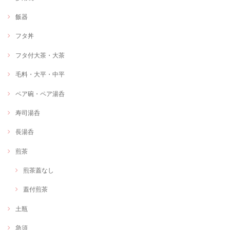
飯器
フタ丼
フタ付大茶・大茶
毛料・大平・中平
ペア碗・ペア湯呑
寿司湯呑
長湯呑
煎茶
煎茶蓋なし
蓋付煎茶
土瓶
急須