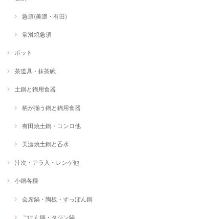
急須(美濃・有田)
常滑焼急須
ポット
茶道具・抹茶碗
土鍋と鍋用食器
柄が揃う鍋と鍋用食器
有田焼土鍋・コンロ他
美濃焼土鍋と呑水
汁次・アラ入・レンゲ他
小鍋各種
会席鍋・陶板・すっぽん鍋
ごはん鍋・タジン鍋