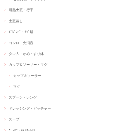
耐熱土瓶・行平
土瓶蒸し
ﾋﾞﾋﾞﾝﾊﾞ・ﾁｹﾞ鍋
コンロ・火消壺
タレ入・かめ・すり鉢
カップ＆ソーサー・マグ
カップ＆ソーサー
マグ
スプーン・レンゲ
ドレッシング・ピッチャー
スープ
ｸﾞﾗﾀﾝ・ｷｬｾﾛｰﾙ他