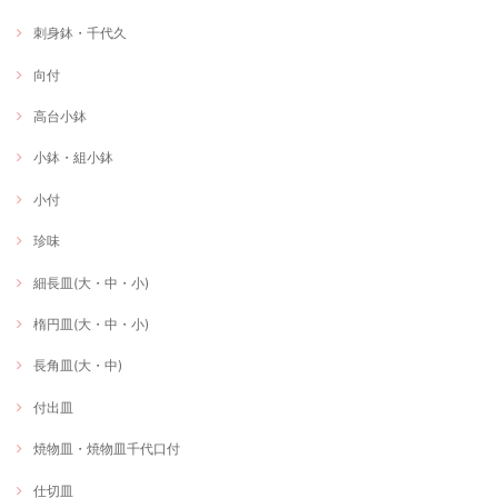
刺身鉢・千代久
向付
高台小鉢
小鉢・組小鉢
小付
珍味
細長皿(大・中・小)
楕円皿(大・中・小)
長角皿(大・中)
付出皿
焼物皿・焼物皿千代口付
仕切皿