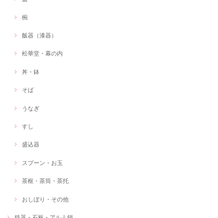
椀
飯器（漆器）
松華堂・幕の内
丼・鉢
そば
うなぎ
すし
盛込器
スプーン・お玉
茶枢・茶筒・茶托
おしぼり・その他
鉄器・石板・アルミ鍋