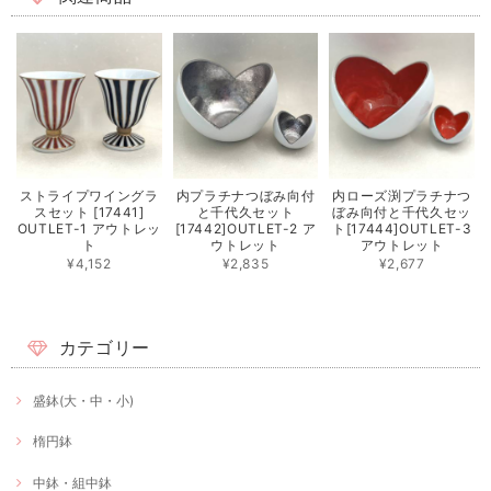
ストライプワイングラ
内プラチナつぼみ向付
内ローズ渕プラチナつ
スセット [17441]
と千代久セット
ぼみ向付と千代久セッ
OUTLET-1 アウトレッ
[17442]OUTLET-2 ア
ト[17444]OUTLET-3
ト
ウトレット
アウトレット
¥4,152
¥2,835
¥2,677
カテゴリー
盛鉢(大・中・小)
楕円鉢
中鉢・組中鉢