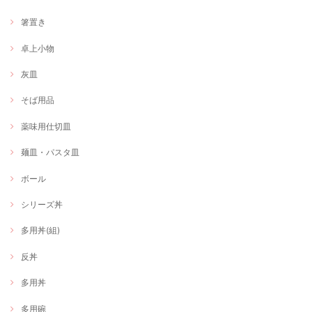
箸置き
卓上小物
灰皿
そば用品
薬味用仕切皿
麺皿・パスタ皿
ボール
シリーズ丼
多用丼(組)
反丼
多用丼
多用碗