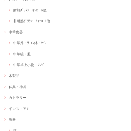
耐熱ｸﾞﾗﾀﾝ・ｷｬｾﾛｰﾙ他
非耐熱ｸﾞﾗﾀﾝ・ｷｬｾﾛｰﾙ他
中華食器
中華丼・ﾗｰﾒﾝ鉢・ｾｲﾛ
中華碗・皿
中華卓上小物・ﾚﾝｹﾞ
木製品
仏具・神具
カトラリー
ギンス・アミ
漆器
盆