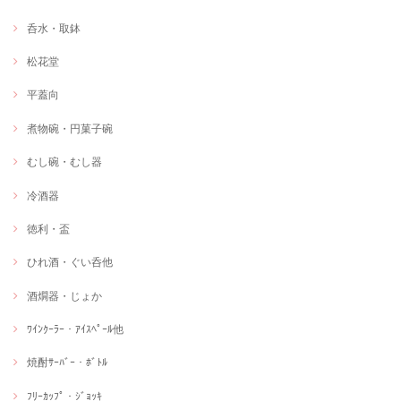
呑水・取鉢
松花堂
平蓋向
煮物碗・円菓子碗
むし碗・むし器
冷酒器
徳利・盃
ひれ酒・ぐい呑他
酒燗器・じょか
ﾜｲﾝｸｰﾗｰ・ｱｲｽﾍﾟｰﾙ他
焼酎ｻｰﾊﾞｰ・ﾎﾞﾄﾙ
ﾌﾘｰｶｯﾌﾟ・ｼﾞｮｯｷ