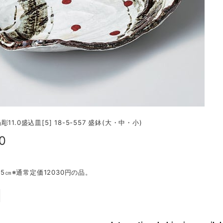
11.0盛込皿[5] 18-5-557 盛鉢(大・中・小)
0
6.5㎝※通常定価12030円の品。