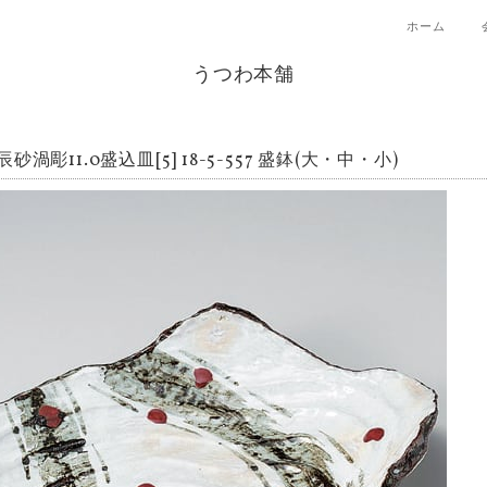
ホーム
うつわ本舗
砂渦彫11.0盛込皿[5] 18-5-557 盛鉢(大・中・小)