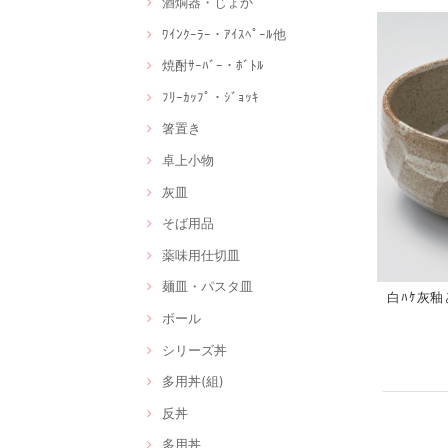
酒燗器・じょか
ﾜｲﾝｸｰﾗｰ・ｱｲｽﾍﾟｰﾙ他
焼酎ｻｰﾊﾞｰ・ﾎﾞﾄﾙ
ﾌﾘｰｶｯﾌﾟ・ｼﾞｮｯｷ
箸置き
卓上小物
灰皿
そば用品
薬味用仕切皿
麺皿・パスタ皿
白ﾊｹ灰釉ど
ボール
シリーズ丼
多用丼(組)
反丼
多用丼