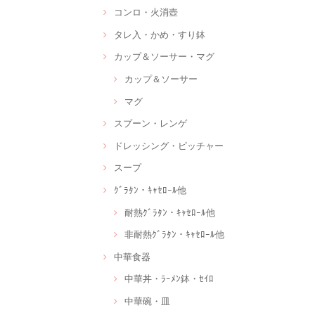
コンロ・火消壺
タレ入・かめ・すり鉢
カップ＆ソーサー・マグ
カップ＆ソーサー
マグ
スプーン・レンゲ
ドレッシング・ピッチャー
スープ
ｸﾞﾗﾀﾝ・ｷｬｾﾛｰﾙ他
耐熱ｸﾞﾗﾀﾝ・ｷｬｾﾛｰﾙ他
非耐熱ｸﾞﾗﾀﾝ・ｷｬｾﾛｰﾙ他
中華食器
中華丼・ﾗｰﾒﾝ鉢・ｾｲﾛ
中華碗・皿