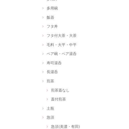
多用碗
飯器
フタ丼
フタ付大茶・大茶
毛料・大平・中平
ペア碗・ペア湯呑
寿司湯呑
長湯呑
煎茶
煎茶蓋なし
蓋付煎茶
土瓶
急須
急須(美濃・有田)