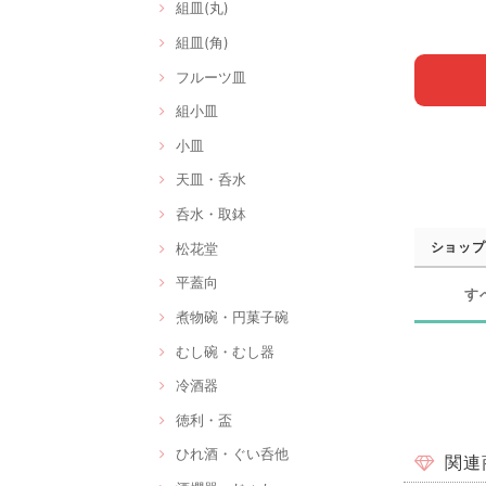
組皿(丸)
組皿(角)
フルーツ皿
組小皿
小皿
天皿・呑水
呑水・取鉢
ショップ
松花堂
平蓋向
す
煮物碗・円菓子碗
むし碗・むし器
冷酒器
徳利・盃
ひれ酒・ぐい呑他
関連