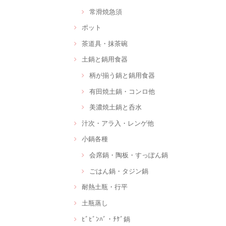
常滑焼急須
ポット
茶道具・抹茶碗
土鍋と鍋用食器
柄が揃う鍋と鍋用食器
有田焼土鍋・コンロ他
美濃焼土鍋と呑水
汁次・アラ入・レンゲ他
小鍋各種
会席鍋・陶板・すっぽん鍋
ごはん鍋・タジン鍋
耐熱土瓶・行平
土瓶蒸し
ﾋﾞﾋﾞﾝﾊﾞ・ﾁｹﾞ鍋