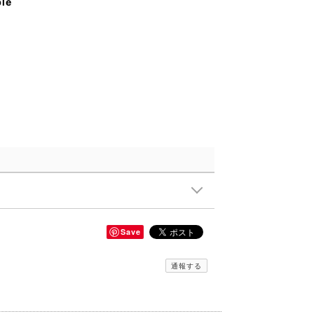
ble
Save
通報する