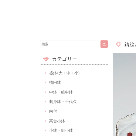
錆絵辰
カテゴリー
盛鉢(大・中・小)
楕円鉢
中鉢・組中鉢
刺身鉢・千代久
向付
高台小鉢
小鉢・組小鉢