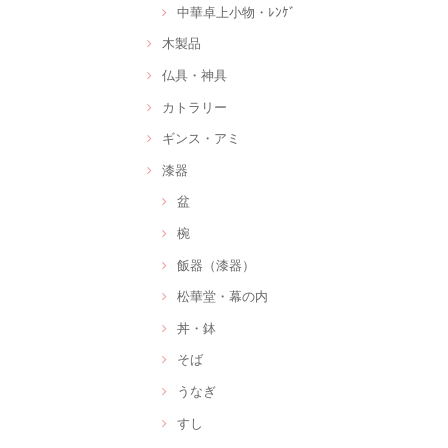
中華卓上小物・ﾚﾝｹﾞ
木製品
仏具・神具
カトラリー
ギンス・アミ
漆器
盆
椀
飯器（漆器）
松華堂・幕の内
丼・鉢
そば
うなぎ
すし