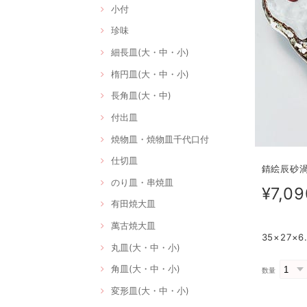
小付
珍味
細長皿(大・中・小)
楕円皿(大・中・小)
長角皿(大・中)
付出皿
焼物皿・焼物皿千代口付
仕切皿
錆絵辰砂渦彫
のり皿・串焼皿
¥7,09
有田焼大皿
萬古焼大皿
35×27×
丸皿(大・中・小)
角皿(大・中・小)
数量
変形皿(大・中・小)