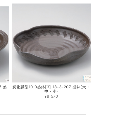
7 盛
炭化瓢型10.0盛鉢[3] 18-3-207 盛鉢(大・
中・小)
¥8,570