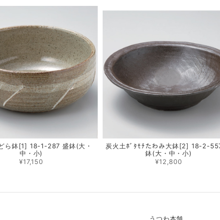
ら鉢[1] 18-1-287 盛鉢(大・
炭火土ﾎﾞﾀﾓﾁたわみ大鉢[2] 18-2-55
中・小)
鉢(大・中・小)
¥17,150
¥12,800
うつわ本舗