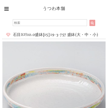
うつわ本舗
石目ｶｽﾘ10.0盛鉢[15] 19-3-757 盛鉢(大・中・小)