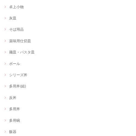
卓上小物
灰皿
そば用品
薬味用仕切皿
麺皿・パスタ皿
ボール
シリーズ丼
多用丼(組)
反丼
多用丼
多用碗
飯器