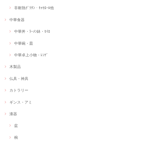
非耐熱ｸﾞﾗﾀﾝ・ｷｬｾﾛｰﾙ他
中華食器
中華丼・ﾗｰﾒﾝ鉢・ｾｲﾛ
中華碗・皿
中華卓上小物・ﾚﾝｹﾞ
木製品
仏具・神具
カトラリー
ギンス・アミ
漆器
盆
椀