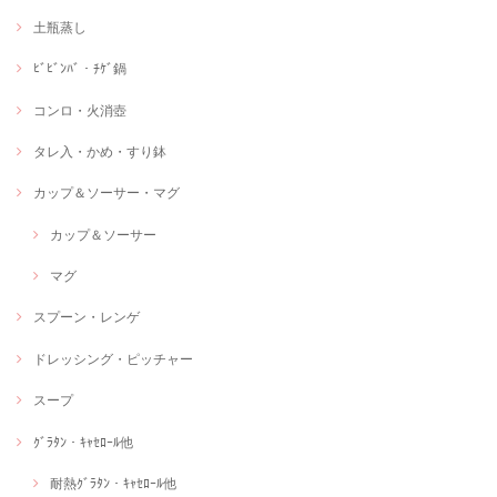
土瓶蒸し
ﾋﾞﾋﾞﾝﾊﾞ・ﾁｹﾞ鍋
コンロ・火消壺
タレ入・かめ・すり鉢
カップ＆ソーサー・マグ
カップ＆ソーサー
マグ
スプーン・レンゲ
ドレッシング・ピッチャー
スープ
ｸﾞﾗﾀﾝ・ｷｬｾﾛｰﾙ他
耐熱ｸﾞﾗﾀﾝ・ｷｬｾﾛｰﾙ他