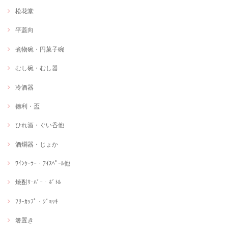
松花堂
平蓋向
煮物碗・円菓子碗
むし碗・むし器
冷酒器
徳利・盃
ひれ酒・ぐい呑他
酒燗器・じょか
ﾜｲﾝｸｰﾗｰ・ｱｲｽﾍﾟｰﾙ他
焼酎ｻｰﾊﾞｰ・ﾎﾞﾄﾙ
ﾌﾘｰｶｯﾌﾟ・ｼﾞｮｯｷ
箸置き