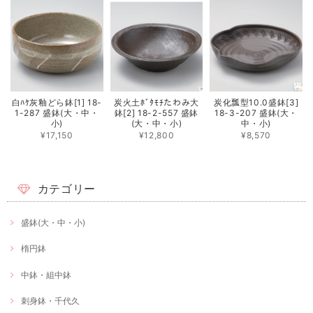
白ﾊｹ灰釉どら鉢[1] 18-
炭火土ﾎﾞﾀﾓﾁたわみ大
炭化瓢型10.0盛鉢[3]
1-287 盛鉢(大・中・
鉢[2] 18-2-557 盛鉢
18-3-207 盛鉢(大・
小)
(大・中・小)
中・小)
¥17,150
¥12,800
¥8,570
カテゴリー
盛鉢(大・中・小)
楕円鉢
中鉢・組中鉢
刺身鉢・千代久