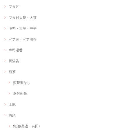
フタ丼
フタ付大茶・大茶
毛料・大平・中平
ペア碗・ペア湯呑
寿司湯呑
長湯呑
煎茶
煎茶蓋なし
蓋付煎茶
土瓶
急須
急須(美濃・有田)