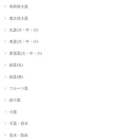
有田焼大皿
萬古焼大皿
丸皿(大・中・小)
角皿(大・中・小)
変形皿(大・中・小)
組皿(丸)
組皿(角)
フルーツ皿
組小皿
小皿
天皿・呑水
呑水・取鉢