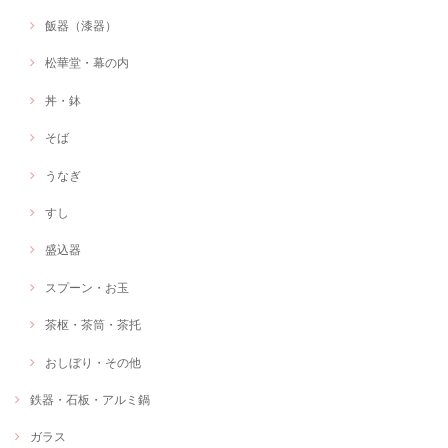
飯器（漆器）
松華堂・幕の内
丼・鉢
そば
うなぎ
すし
盛込器
スプーン・お玉
茶枢・茶筒・茶托
おしぼり・その他
鉄器・石板・アルミ鍋
ガラス