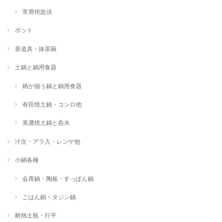
常滑焼急須
ポット
茶道具・抹茶碗
土鍋と鍋用食器
柄が揃う鍋と鍋用食器
有田焼土鍋・コンロ他
美濃焼土鍋と呑水
汁次・アラ入・レンゲ他
小鍋各種
会席鍋・陶板・すっぽん鍋
ごはん鍋・タジン鍋
耐熱土瓶・行平