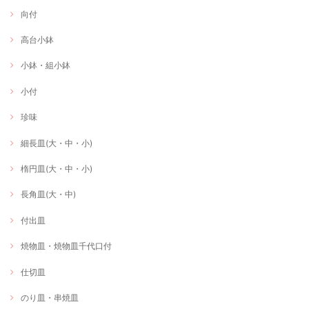
向付
高台小鉢
小鉢・組小鉢
小付
珍味
細長皿(大・中・小)
楕円皿(大・中・小)
長角皿(大・中)
付出皿
焼物皿・焼物皿千代口付
仕切皿
のり皿・串焼皿