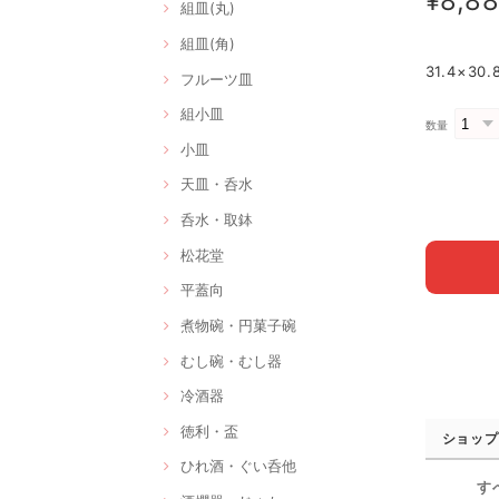
¥8,8
組皿(丸)
組皿(角)
31.4×3
フルーツ皿
組小皿
数量
小皿
天皿・呑水
呑水・取鉢
松花堂
平蓋向
煮物碗・円菓子碗
むし碗・むし器
冷酒器
徳利・盃
ショップ
ひれ酒・ぐい呑他
す