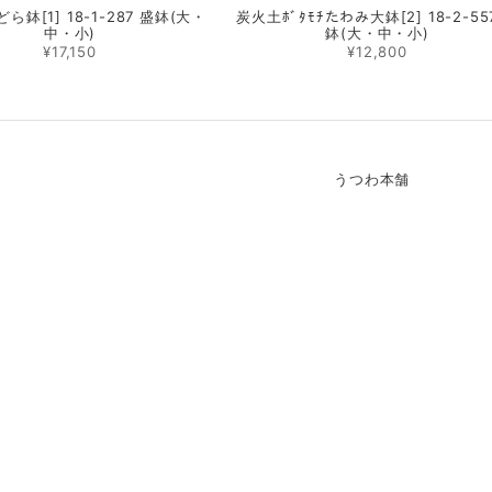
ら鉢[1] 18-1-287 盛鉢(大・
炭火土ﾎﾞﾀﾓﾁたわみ大鉢[2] 18-2-55
中・小)
鉢(大・中・小)
¥17,150
¥12,800
うつわ本舗