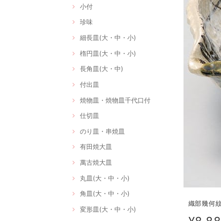
小付
珍味
細長皿(大・中・小)
楕円皿(大・中・小)
長角皿(大・中)
付出皿
焼物皿・焼物皿千代口付
仕切皿
のり皿・串焼皿
有田焼大皿
萬古焼大皿
丸皿(大・中・小)
角皿(大・中・小)
織部幾何紋片
変形皿(大・中・小)