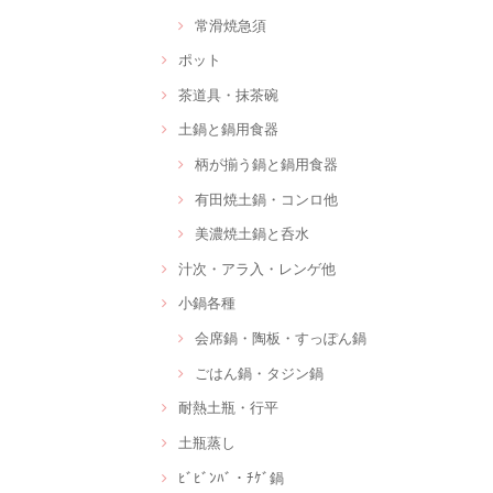
常滑焼急須
ポット
茶道具・抹茶碗
土鍋と鍋用食器
柄が揃う鍋と鍋用食器
有田焼土鍋・コンロ他
美濃焼土鍋と呑水
汁次・アラ入・レンゲ他
小鍋各種
会席鍋・陶板・すっぽん鍋
ごはん鍋・タジン鍋
耐熱土瓶・行平
土瓶蒸し
ﾋﾞﾋﾞﾝﾊﾞ・ﾁｹﾞ鍋