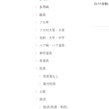
白ﾊｹ灰釉ど
多用碗
飯器
フタ丼
フタ付大茶・大茶
毛料・大平・中平
ペア碗・ペア湯呑
寿司湯呑
長湯呑
煎茶
煎茶蓋なし
蓋付煎茶
土瓶
急須
急須(美濃・有田)