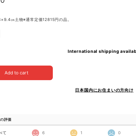
80
0.8×9.4㎝土物※通常定価12815円の品。
International shipping availa
Add to cart
日本国内にお住まいの方向け
の評価
べて
6
1
0