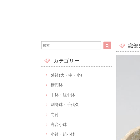
織部幾
カテゴリー
盛鉢(大・中・小)
楕円鉢
中鉢・組中鉢
刺身鉢・千代久
向付
高台小鉢
小鉢・組小鉢