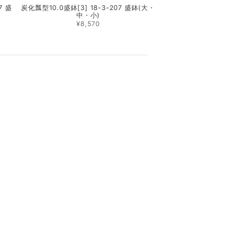
7 盛
炭化瓢型10.0盛鉢[3] 18-3-207 盛鉢(大・
中・小)
¥8,570