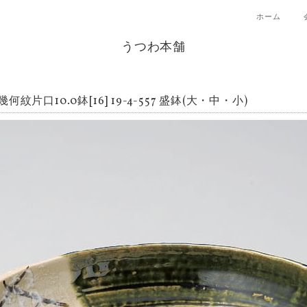
ホーム
うつわ本舗
何紋片口10.0鉢[16] 19-4-557 盛鉢(大・中・小)