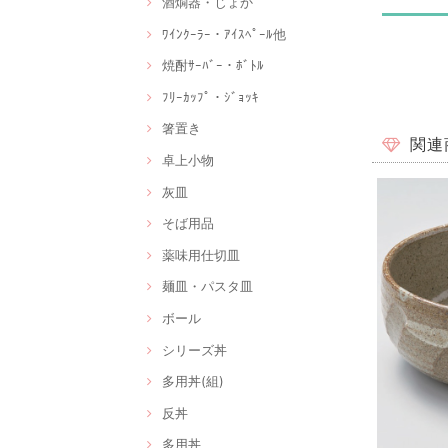
酒燗器・じょか
ﾜｲﾝｸｰﾗｰ・ｱｲｽﾍﾟｰﾙ他
焼酎ｻｰﾊﾞｰ・ﾎﾞﾄﾙ
ﾌﾘｰｶｯﾌﾟ・ｼﾞｮｯｷ
箸置き
関連
卓上小物
灰皿
そば用品
薬味用仕切皿
麺皿・パスタ皿
ボール
シリーズ丼
多用丼(組)
反丼
多用丼