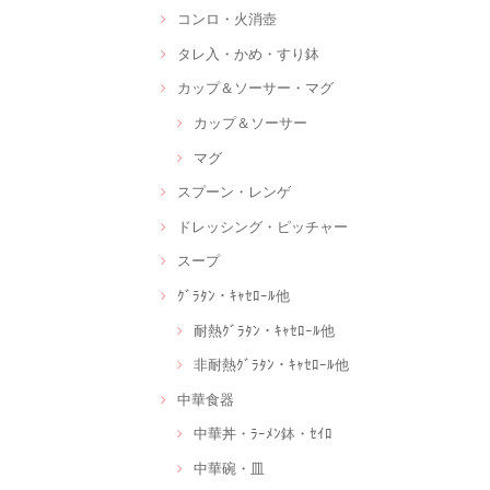
コンロ・火消壺
タレ入・かめ・すり鉢
カップ＆ソーサー・マグ
カップ＆ソーサー
マグ
スプーン・レンゲ
ドレッシング・ピッチャー
スープ
ｸﾞﾗﾀﾝ・ｷｬｾﾛｰﾙ他
耐熱ｸﾞﾗﾀﾝ・ｷｬｾﾛｰﾙ他
非耐熱ｸﾞﾗﾀﾝ・ｷｬｾﾛｰﾙ他
中華食器
中華丼・ﾗｰﾒﾝ鉢・ｾｲﾛ
中華碗・皿