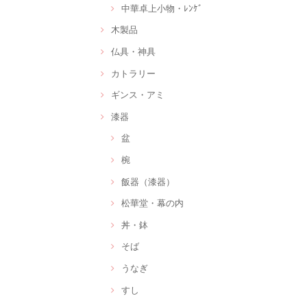
中華卓上小物・ﾚﾝｹﾞ
木製品
仏具・神具
カトラリー
ギンス・アミ
漆器
盆
椀
飯器（漆器）
松華堂・幕の内
丼・鉢
そば
うなぎ
すし