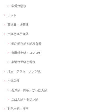
常滑焼急須
ポット
茶道具・抹茶碗
土鍋と鍋用食器
柄が揃う鍋と鍋用食器
有田焼土鍋・コンロ他
美濃焼土鍋と呑水
汁次・アラ入・レンゲ他
小鍋各種
会席鍋・陶板・すっぽん鍋
ごはん鍋・タジン鍋
耐熱土瓶・行平