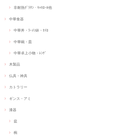
非耐熱ｸﾞﾗﾀﾝ・ｷｬｾﾛｰﾙ他
中華食器
中華丼・ﾗｰﾒﾝ鉢・ｾｲﾛ
中華碗・皿
中華卓上小物・ﾚﾝｹﾞ
木製品
仏具・神具
カトラリー
ギンス・アミ
漆器
盆
椀