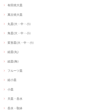
有田焼大皿
萬古焼大皿
丸皿(大・中・小)
角皿(大・中・小)
変形皿(大・中・小)
組皿(丸)
組皿(角)
フルーツ皿
組小皿
小皿
天皿・呑水
呑水・取鉢