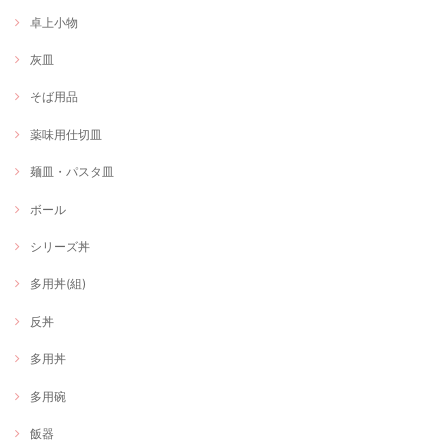
卓上小物
灰皿
そば用品
薬味用仕切皿
麺皿・パスタ皿
ボール
シリーズ丼
多用丼(組)
反丼
多用丼
多用碗
飯器