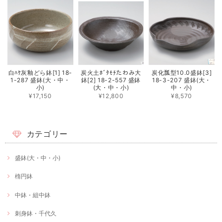
白ﾊｹ灰釉どら鉢[1] 18-
炭火土ﾎﾞﾀﾓﾁたわみ大
炭化瓢型10.0盛鉢[3]
1-287 盛鉢(大・中・
鉢[2] 18-2-557 盛鉢
18-3-207 盛鉢(大・
小)
(大・中・小)
中・小)
¥17,150
¥12,800
¥8,570
カテゴリー
盛鉢(大・中・小)
楕円鉢
中鉢・組中鉢
刺身鉢・千代久