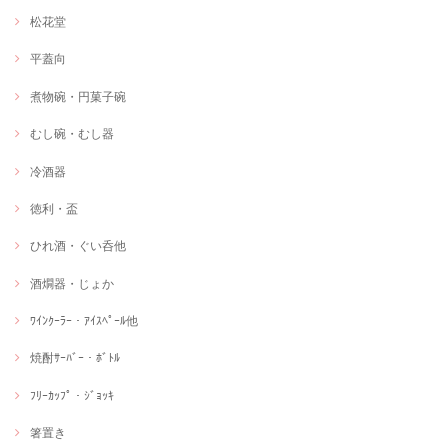
松花堂
平蓋向
煮物碗・円菓子碗
むし碗・むし器
冷酒器
徳利・盃
ひれ酒・ぐい呑他
酒燗器・じょか
ﾜｲﾝｸｰﾗｰ・ｱｲｽﾍﾟｰﾙ他
焼酎ｻｰﾊﾞｰ・ﾎﾞﾄﾙ
ﾌﾘｰｶｯﾌﾟ・ｼﾞｮｯｷ
箸置き