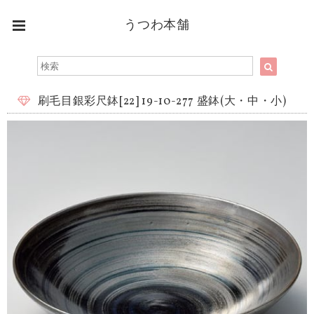
うつわ本舗
刷毛目銀彩尺鉢[22] 19-10-277 盛鉢(大・中・小)