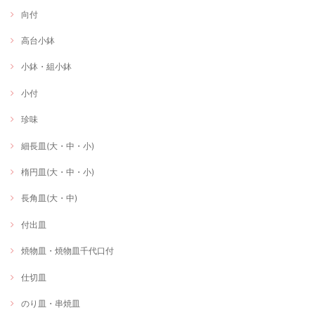
向付
高台小鉢
小鉢・組小鉢
小付
珍味
細長皿(大・中・小)
楕円皿(大・中・小)
長角皿(大・中)
付出皿
焼物皿・焼物皿千代口付
仕切皿
のり皿・串焼皿