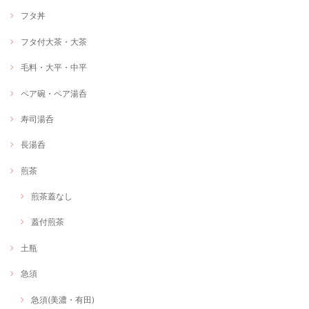
フタ丼
フタ付大茶・大茶
毛料・大平・中平
ペア碗・ペア湯呑
寿司湯呑
長湯呑
煎茶
煎茶蓋なし
蓋付煎茶
土瓶
急須
急須(美濃・有田)