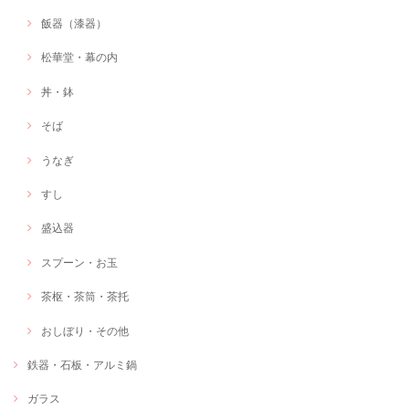
飯器（漆器）
松華堂・幕の内
丼・鉢
そば
うなぎ
すし
盛込器
スプーン・お玉
茶枢・茶筒・茶托
おしぼり・その他
鉄器・石板・アルミ鍋
ガラス