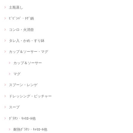
土瓶蒸し
ﾋﾞﾋﾞﾝﾊﾞ・ﾁｹﾞ鍋
コンロ・火消壺
タレ入・かめ・すり鉢
カップ＆ソーサー・マグ
カップ＆ソーサー
マグ
スプーン・レンゲ
ドレッシング・ピッチャー
スープ
ｸﾞﾗﾀﾝ・ｷｬｾﾛｰﾙ他
耐熱ｸﾞﾗﾀﾝ・ｷｬｾﾛｰﾙ他