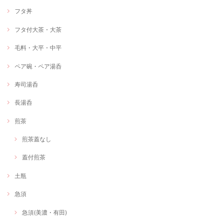
フタ丼
フタ付大茶・大茶
毛料・大平・中平
ペア碗・ペア湯呑
寿司湯呑
長湯呑
煎茶
煎茶蓋なし
蓋付煎茶
土瓶
急須
急須(美濃・有田)