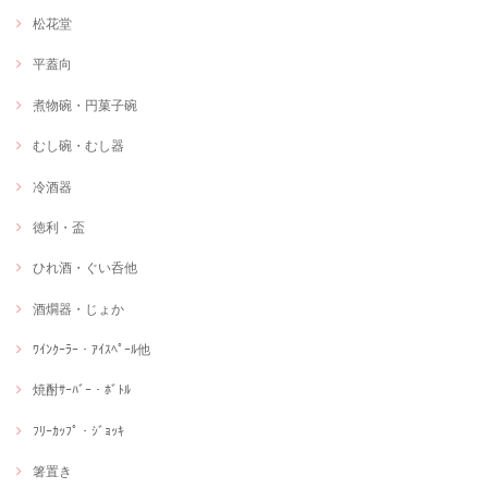
松花堂
平蓋向
煮物碗・円菓子碗
むし碗・むし器
冷酒器
徳利・盃
ひれ酒・ぐい呑他
酒燗器・じょか
ﾜｲﾝｸｰﾗｰ・ｱｲｽﾍﾟｰﾙ他
焼酎ｻｰﾊﾞｰ・ﾎﾞﾄﾙ
ﾌﾘｰｶｯﾌﾟ・ｼﾞｮｯｷ
箸置き