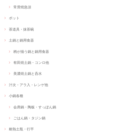
常滑焼急須
ポット
茶道具・抹茶碗
土鍋と鍋用食器
柄が揃う鍋と鍋用食器
有田焼土鍋・コンロ他
美濃焼土鍋と呑水
汁次・アラ入・レンゲ他
小鍋各種
会席鍋・陶板・すっぽん鍋
ごはん鍋・タジン鍋
耐熱土瓶・行平