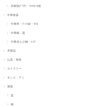
非耐熱ｸﾞﾗﾀﾝ・ｷｬｾﾛｰﾙ他
中華食器
中華丼・ﾗｰﾒﾝ鉢・ｾｲﾛ
中華碗・皿
中華卓上小物・ﾚﾝｹﾞ
木製品
仏具・神具
カトラリー
ギンス・アミ
漆器
盆
椀