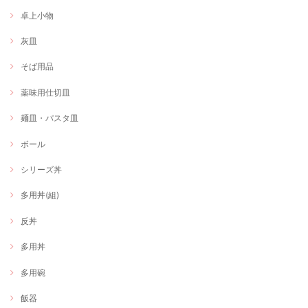
卓上小物
灰皿
そば用品
薬味用仕切皿
麺皿・パスタ皿
ボール
シリーズ丼
多用丼(組)
反丼
多用丼
多用碗
飯器