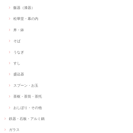
飯器（漆器）
松華堂・幕の内
丼・鉢
そば
うなぎ
すし
盛込器
スプーン・お玉
茶枢・茶筒・茶托
おしぼり・その他
鉄器・石板・アルミ鍋
ガラス