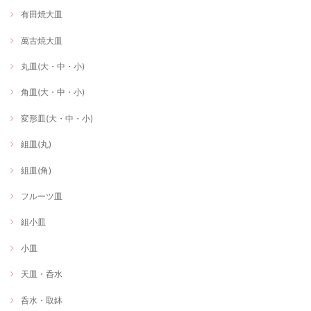
有田焼大皿
萬古焼大皿
丸皿(大・中・小)
角皿(大・中・小)
変形皿(大・中・小)
組皿(丸)
組皿(角)
フルーツ皿
組小皿
小皿
天皿・呑水
呑水・取鉢