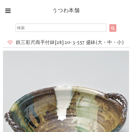
うつわ本舗
鉄三彩尺両手付鉢[28] 20-3-557 盛鉢(大・中・小)