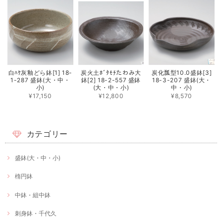
白ﾊｹ灰釉どら鉢[1] 18-
炭火土ﾎﾞﾀﾓﾁたわみ大
炭化瓢型10.0盛鉢[3]
1-287 盛鉢(大・中・
鉢[2] 18-2-557 盛鉢
18-3-207 盛鉢(大・
小)
(大・中・小)
中・小)
¥17,150
¥12,800
¥8,570
カテゴリー
盛鉢(大・中・小)
楕円鉢
中鉢・組中鉢
刺身鉢・千代久