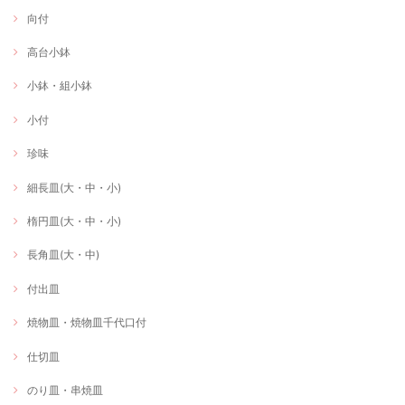
向付
高台小鉢
小鉢・組小鉢
小付
珍味
細長皿(大・中・小)
楕円皿(大・中・小)
長角皿(大・中)
付出皿
焼物皿・焼物皿千代口付
仕切皿
のり皿・串焼皿