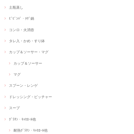
土瓶蒸し
ﾋﾞﾋﾞﾝﾊﾞ・ﾁｹﾞ鍋
コンロ・火消壺
タレ入・かめ・すり鉢
カップ＆ソーサー・マグ
カップ＆ソーサー
マグ
スプーン・レンゲ
ドレッシング・ピッチャー
スープ
ｸﾞﾗﾀﾝ・ｷｬｾﾛｰﾙ他
耐熱ｸﾞﾗﾀﾝ・ｷｬｾﾛｰﾙ他