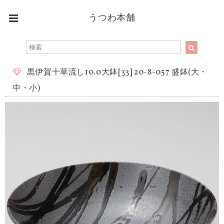
うつわ本舗
黒伊賀十草流し10.0大鉢[33] 20-8-057 盛鉢(大・
中・小)