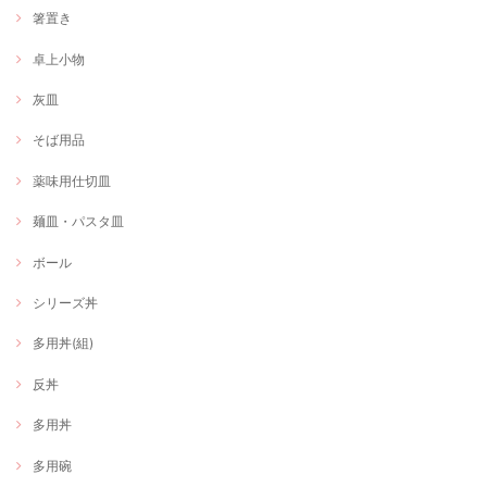
箸置き
卓上小物
灰皿
そば用品
薬味用仕切皿
麺皿・パスタ皿
ボール
シリーズ丼
多用丼(組)
反丼
多用丼
多用碗