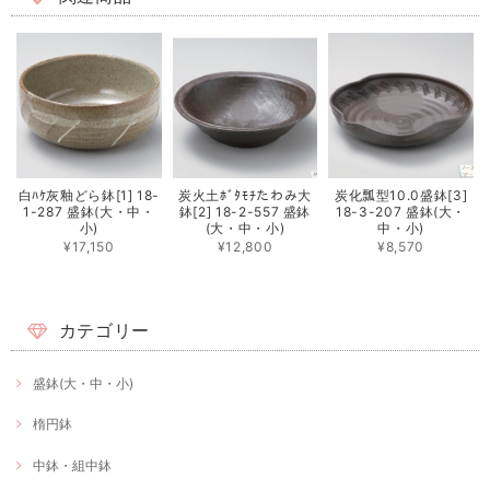
白ﾊｹ灰釉どら鉢[1] 18-
炭火土ﾎﾞﾀﾓﾁたわみ大
炭化瓢型10.0盛鉢[3]
1-287 盛鉢(大・中・
鉢[2] 18-2-557 盛鉢
18-3-207 盛鉢(大・
小)
(大・中・小)
中・小)
¥17,150
¥12,800
¥8,570
カテゴリー
盛鉢(大・中・小)
楕円鉢
中鉢・組中鉢