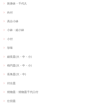
刺身鉢・千代久
向付
高台小鉢
小鉢・組小鉢
小付
珍味
細長皿(大・中・小)
楕円皿(大・中・小)
長角皿(大・中)
付出皿
焼物皿・焼物皿千代口付
仕切皿