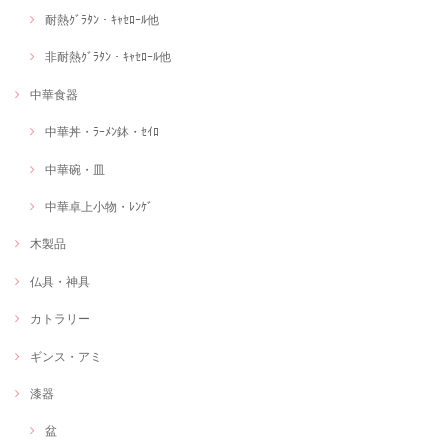
耐熱ｸﾞﾗﾀﾝ・ｷｬｾﾛｰﾙ他
非耐熱ｸﾞﾗﾀﾝ・ｷｬｾﾛｰﾙ他
中華食器
中華丼・ﾗｰﾒﾝ鉢・ｾｲﾛ
中華碗・皿
中華卓上小物・ﾚﾝｹﾞ
木製品
仏具・神具
カトラリー
ギンス・アミ
漆器
盆