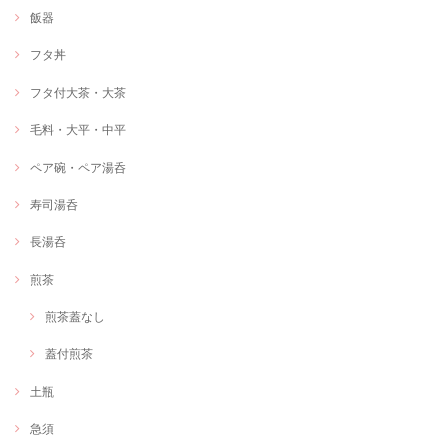
飯器
フタ丼
フタ付大茶・大茶
毛料・大平・中平
ペア碗・ペア湯呑
寿司湯呑
長湯呑
煎茶
煎茶蓋なし
蓋付煎茶
土瓶
急須