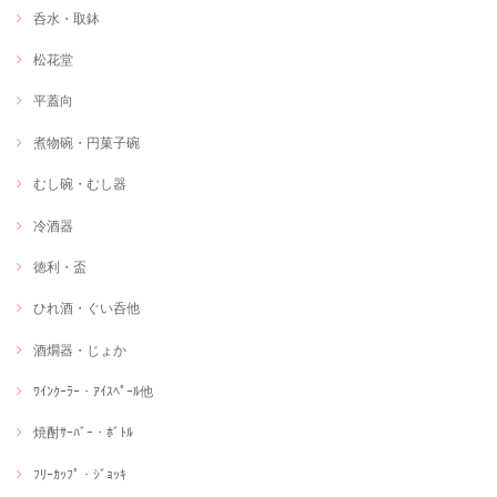
呑水・取鉢
松花堂
平蓋向
煮物碗・円菓子碗
むし碗・むし器
冷酒器
徳利・盃
ひれ酒・ぐい呑他
酒燗器・じょか
ﾜｲﾝｸｰﾗｰ・ｱｲｽﾍﾟｰﾙ他
焼酎ｻｰﾊﾞｰ・ﾎﾞﾄﾙ
ﾌﾘｰｶｯﾌﾟ・ｼﾞｮｯｷ