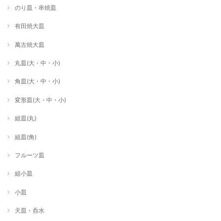
のり皿・串焼皿
有田焼大皿
萬古焼大皿
丸皿(大・中・小)
角皿(大・中・小)
変形皿(大・中・小)
組皿(丸)
組皿(角)
フルーツ皿
組小皿
小皿
天皿・呑水