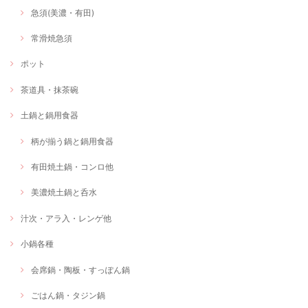
急須(美濃・有田)
常滑焼急須
ポット
茶道具・抹茶碗
土鍋と鍋用食器
柄が揃う鍋と鍋用食器
有田焼土鍋・コンロ他
美濃焼土鍋と呑水
汁次・アラ入・レンゲ他
小鍋各種
会席鍋・陶板・すっぽん鍋
ごはん鍋・タジン鍋