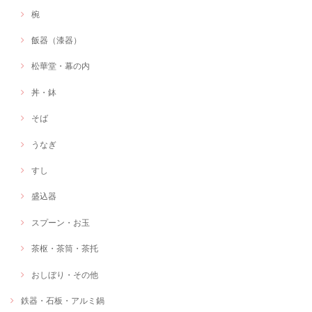
椀
飯器（漆器）
松華堂・幕の内
丼・鉢
そば
うなぎ
すし
盛込器
スプーン・お玉
茶枢・茶筒・茶托
おしぼり・その他
鉄器・石板・アルミ鍋