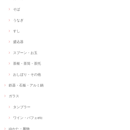
そば
うなぎ
すし
盛込器
スプーン・お玉
茶枢・茶筒・茶托
おしぼり・その他
鉄器・石板・アルミ鍋
ガラス
タンブラー
ワイン・パフェetc
ゆかた・履物