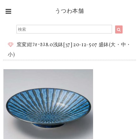
うつわ本舗
窯変紺ﾌｫｰｶｽ8.0浅鉢[37] 20-12-507 盛鉢(大・中・
小)