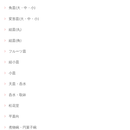
角皿(大・中・小)
変形皿(大・中・小)
組皿(丸)
組皿(角)
フルーツ皿
組小皿
小皿
天皿・呑水
呑水・取鉢
松花堂
平蓋向
煮物碗・円菓子碗