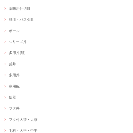
薬味用仕切皿
麺皿・パスタ皿
ボール
シリーズ丼
多用丼(組)
反丼
多用丼
多用碗
飯器
フタ丼
フタ付大茶・大茶
毛料・大平・中平