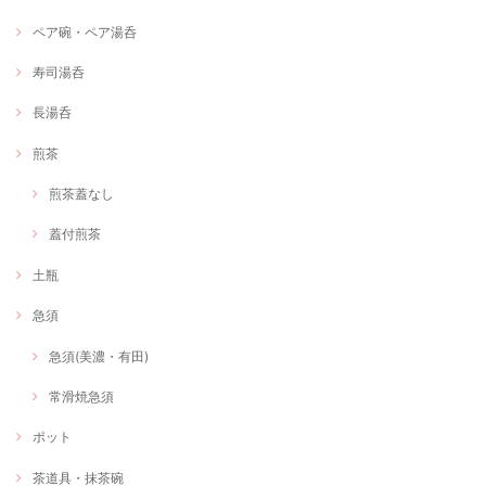
ペア碗・ペア湯呑
寿司湯呑
長湯呑
煎茶
煎茶蓋なし
蓋付煎茶
土瓶
急須
急須(美濃・有田)
常滑焼急須
ポット
茶道具・抹茶碗