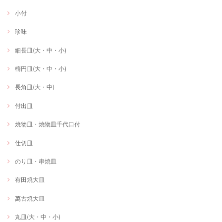
小付
珍味
細長皿(大・中・小)
楕円皿(大・中・小)
長角皿(大・中)
付出皿
焼物皿・焼物皿千代口付
仕切皿
のり皿・串焼皿
有田焼大皿
萬古焼大皿
丸皿(大・中・小)