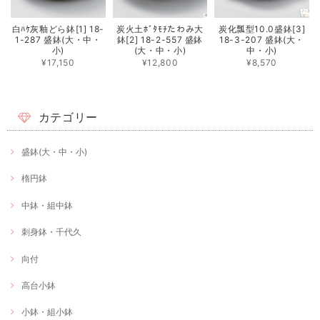
白ﾊｹ灰釉どら鉢[1] 18-
炭火土ﾎﾞﾀﾓﾁたわみ大
炭化瓢型10.0盛鉢[3]
1-287 盛鉢(大・中・
鉢[2] 18-2-557 盛鉢
18-3-207 盛鉢(大・
小)
(大・中・小)
中・小)
¥17,150
¥12,800
¥8,570
カテゴリー
盛鉢(大・中・小)
楕円鉢
中鉢・組中鉢
刺身鉢・千代久
向付
高台小鉢
小鉢・組小鉢