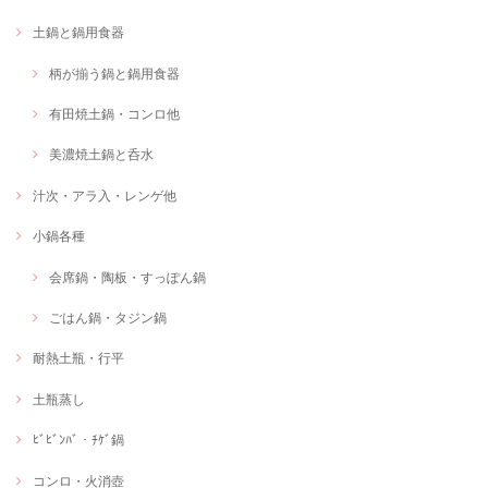
土鍋と鍋用食器
柄が揃う鍋と鍋用食器
有田焼土鍋・コンロ他
美濃焼土鍋と呑水
汁次・アラ入・レンゲ他
小鍋各種
会席鍋・陶板・すっぽん鍋
ごはん鍋・タジン鍋
耐熱土瓶・行平
土瓶蒸し
ﾋﾞﾋﾞﾝﾊﾞ・ﾁｹﾞ鍋
コンロ・火消壺