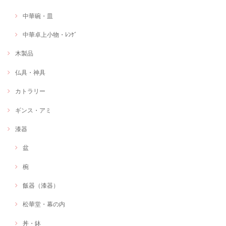
中華碗・皿
中華卓上小物・ﾚﾝｹﾞ
木製品
仏具・神具
カトラリー
ギンス・アミ
漆器
盆
椀
飯器（漆器）
松華堂・幕の内
丼・鉢