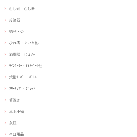
むし碗・むし器
冷酒器
徳利・盃
ひれ酒・ぐい呑他
酒燗器・じょか
ﾜｲﾝｸｰﾗｰ・ｱｲｽﾍﾟｰﾙ他
焼酎ｻｰﾊﾞｰ・ﾎﾞﾄﾙ
ﾌﾘｰｶｯﾌﾟ・ｼﾞｮｯｷ
箸置き
卓上小物
灰皿
そば用品