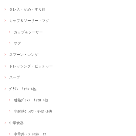
タレ入・かめ・すり鉢
カップ＆ソーサー・マグ
カップ＆ソーサー
マグ
スプーン・レンゲ
ドレッシング・ピッチャー
スープ
ｸﾞﾗﾀﾝ・ｷｬｾﾛｰﾙ他
耐熱ｸﾞﾗﾀﾝ・ｷｬｾﾛｰﾙ他
非耐熱ｸﾞﾗﾀﾝ・ｷｬｾﾛｰﾙ他
中華食器
中華丼・ﾗｰﾒﾝ鉢・ｾｲﾛ