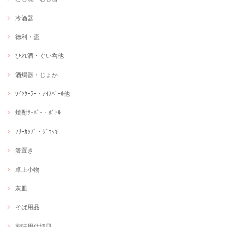
冷酒器
徳利・盃
ひれ酒・ぐい呑他
酒燗器・じょか
ﾜｲﾝｸｰﾗｰ・ｱｲｽﾍﾟｰﾙ他
焼酎ｻｰﾊﾞｰ・ﾎﾞﾄﾙ
ﾌﾘｰｶｯﾌﾟ・ｼﾞｮｯｷ
箸置き
卓上小物
灰皿
そば用品
薬味用仕切皿