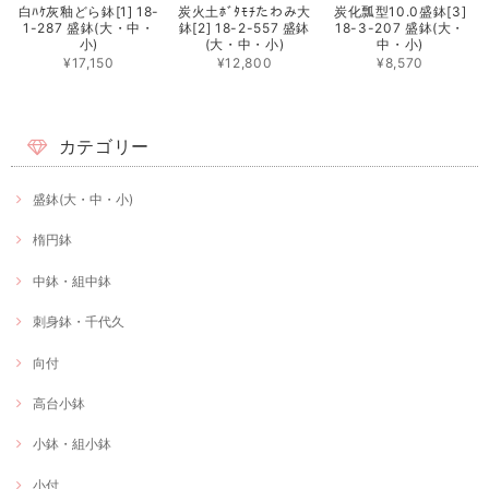
白ﾊｹ灰釉どら鉢[1] 18-
炭火土ﾎﾞﾀﾓﾁたわみ大
炭化瓢型10.0盛鉢[3]
1-287 盛鉢(大・中・
鉢[2] 18-2-557 盛鉢
18-3-207 盛鉢(大・
小)
(大・中・小)
中・小)
¥17,150
¥12,800
¥8,570
カテゴリー
盛鉢(大・中・小)
楕円鉢
中鉢・組中鉢
刺身鉢・千代久
向付
高台小鉢
小鉢・組小鉢
小付