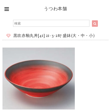
うつわ本舗
黒吹赤釉丸丼[41] 21-3-287 盛鉢(大・中・小)