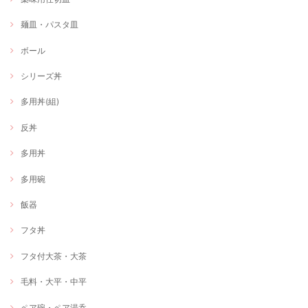
麺皿・パスタ皿
ボール
シリーズ丼
多用丼(組)
反丼
多用丼
多用碗
飯器
フタ丼
フタ付大茶・大茶
毛料・大平・中平
ペア碗・ペア湯呑