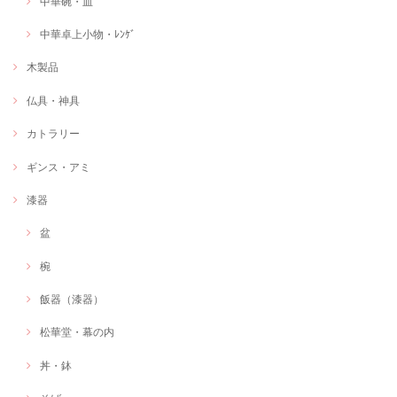
中華碗・皿
中華卓上小物・ﾚﾝｹﾞ
木製品
仏具・神具
カトラリー
ギンス・アミ
漆器
盆
椀
飯器（漆器）
松華堂・幕の内
丼・鉢