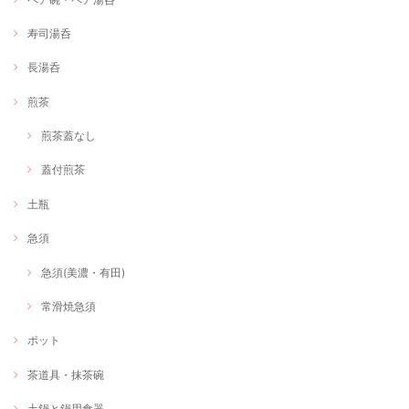
寿司湯呑
長湯呑
煎茶
煎茶蓋なし
蓋付煎茶
土瓶
急須
急須(美濃・有田)
常滑焼急須
ポット
茶道具・抹茶碗
土鍋と鍋用食器