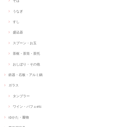
そば
うなぎ
すし
盛込器
スプーン・お玉
茶枢・茶筒・茶托
おしぼり・その他
鉄器・石板・アルミ鍋
ガラス
タンブラー
ワイン・パフェetc
ゆかた・履物