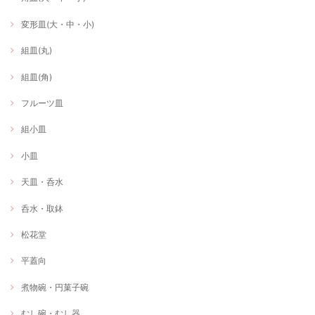
変形皿(大・中・小)
組皿(丸)
組皿(角)
フルーツ皿
組小皿
小皿
天皿・呑水
呑水・取鉢
松花堂
平蓋向
煮物碗・円菓子碗
むし碗・むし器