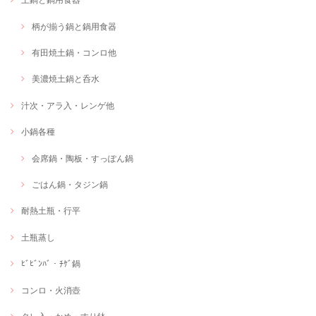
柄が揃う鍋と鍋用食器
有田焼土鍋・コンロ他
美濃焼土鍋と呑水
汁次・アラ入・レンゲ他
小鍋各種
会席鍋・陶板・すっぽん鍋
ごはん鍋・タジン鍋
耐熱土瓶・行平
土瓶蒸し
ﾋﾞﾋﾞﾝﾊﾞ・ﾁｹﾞ鍋
コンロ・火消壺