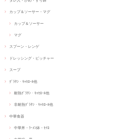
タレ入・かめ・すり鉢
カップ＆ソーサー・マグ
カップ＆ソーサー
マグ
スプーン・レンゲ
ドレッシング・ピッチャー
スープ
ｸﾞﾗﾀﾝ・ｷｬｾﾛｰﾙ他
耐熱ｸﾞﾗﾀﾝ・ｷｬｾﾛｰﾙ他
非耐熱ｸﾞﾗﾀﾝ・ｷｬｾﾛｰﾙ他
中華食器
中華丼・ﾗｰﾒﾝ鉢・ｾｲﾛ