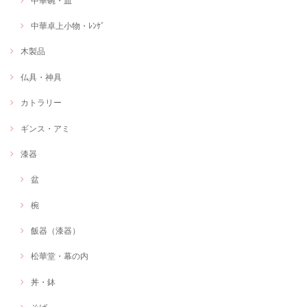
中華碗・皿
中華卓上小物・ﾚﾝｹﾞ
木製品
仏具・神具
カトラリー
ギンス・アミ
漆器
盆
椀
飯器（漆器）
松華堂・幕の内
丼・鉢