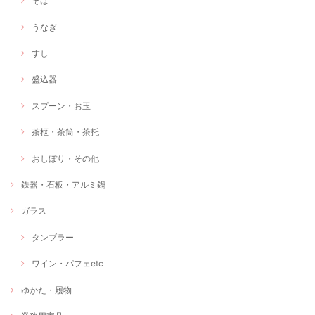
そば
うなぎ
すし
盛込器
スプーン・お玉
茶枢・茶筒・茶托
おしぼり・その他
鉄器・石板・アルミ鍋
ガラス
タンブラー
ワイン・パフェetc
ゆかた・履物