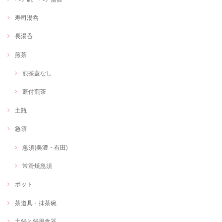
寿司湯呑
長湯呑
煎茶
煎茶蓋なし
蓋付煎茶
土瓶
急須
急須(美濃・有田)
常滑焼急須
ポット
茶道具・抹茶碗
土鍋と鍋用食器