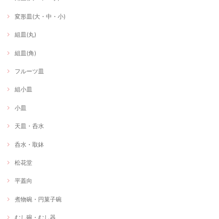
変形皿(大・中・小)
組皿(丸)
組皿(角)
フルーツ皿
組小皿
小皿
天皿・呑水
呑水・取鉢
松花堂
平蓋向
煮物碗・円菓子碗
むし碗・むし器