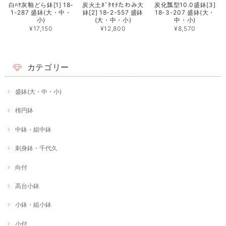
白ﾊｹ灰釉どら鉢[1] 18-
炭火土ﾎﾞﾀﾓﾁたわみ大
炭化瓢型10.0盛鉢[3]
1-287 盛鉢(大・中・
鉢[2] 18-2-557 盛鉢
18-3-207 盛鉢(大・
小)
(大・中・小)
中・小)
¥17,150
¥12,800
¥8,570
カテゴリー
盛鉢(大・中・小)
楕円鉢
中鉢・組中鉢
刺身鉢・千代久
向付
高台小鉢
小鉢・組小鉢
小付