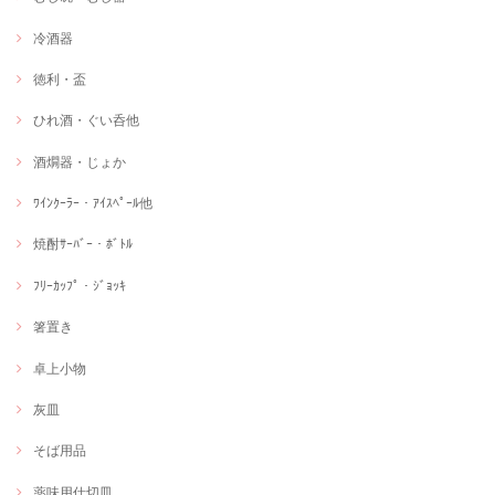
冷酒器
徳利・盃
ひれ酒・ぐい呑他
酒燗器・じょか
ﾜｲﾝｸｰﾗｰ・ｱｲｽﾍﾟｰﾙ他
焼酎ｻｰﾊﾞｰ・ﾎﾞﾄﾙ
ﾌﾘｰｶｯﾌﾟ・ｼﾞｮｯｷ
箸置き
卓上小物
灰皿
そば用品
薬味用仕切皿