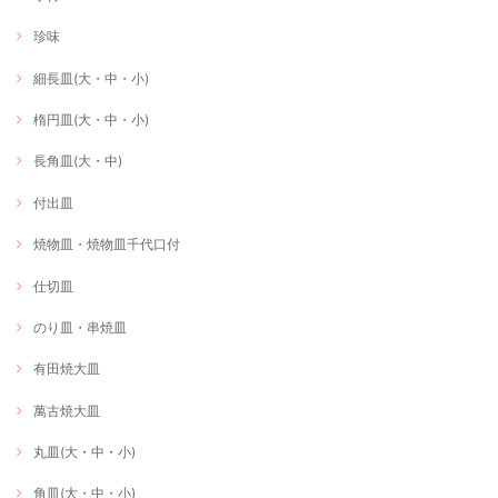
珍味
細長皿(大・中・小)
楕円皿(大・中・小)
長角皿(大・中)
付出皿
焼物皿・焼物皿千代口付
仕切皿
のり皿・串焼皿
有田焼大皿
萬古焼大皿
丸皿(大・中・小)
角皿(大・中・小)