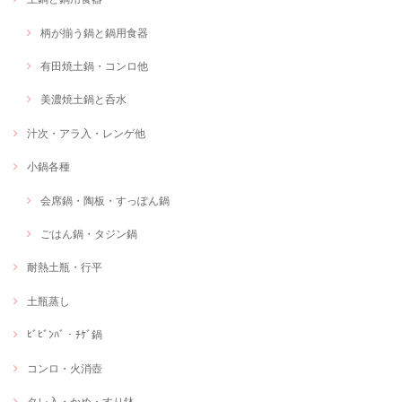
柄が揃う鍋と鍋用食器
有田焼土鍋・コンロ他
美濃焼土鍋と呑水
汁次・アラ入・レンゲ他
小鍋各種
会席鍋・陶板・すっぽん鍋
ごはん鍋・タジン鍋
耐熱土瓶・行平
土瓶蒸し
ﾋﾞﾋﾞﾝﾊﾞ・ﾁｹﾞ鍋
コンロ・火消壺
タレ入・かめ・すり鉢