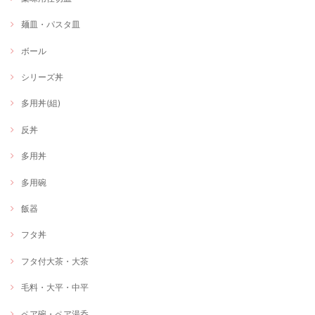
麺皿・パスタ皿
ボール
シリーズ丼
多用丼(組)
反丼
多用丼
多用碗
飯器
フタ丼
フタ付大茶・大茶
毛料・大平・中平
ペア碗・ペア湯呑