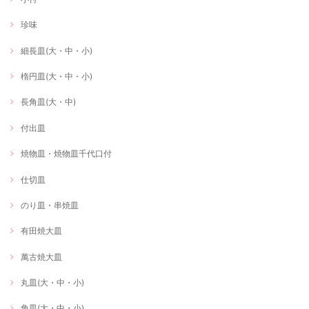
珍味
細長皿(大・中・小)
楕円皿(大・中・小)
長角皿(大・中)
付出皿
焼物皿・焼物皿千代口付
仕切皿
のり皿・串焼皿
有田焼大皿
萬古焼大皿
丸皿(大・中・小)
角皿(大・中・小)