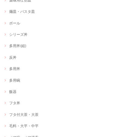
薬味用仕切皿
麺皿・パスタ皿
ボール
シリーズ丼
多用丼(組)
反丼
多用丼
多用碗
飯器
フタ丼
フタ付大茶・大茶
毛料・大平・中平