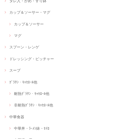
タレ入・かめ・すり鉢
カップ＆ソーサー・マグ
カップ＆ソーサー
マグ
スプーン・レンゲ
ドレッシング・ピッチャー
スープ
ｸﾞﾗﾀﾝ・ｷｬｾﾛｰﾙ他
耐熱ｸﾞﾗﾀﾝ・ｷｬｾﾛｰﾙ他
非耐熱ｸﾞﾗﾀﾝ・ｷｬｾﾛｰﾙ他
中華食器
中華丼・ﾗｰﾒﾝ鉢・ｾｲﾛ