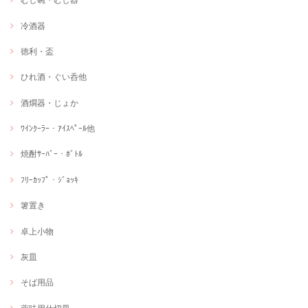
冷酒器
徳利・盃
ひれ酒・ぐい呑他
酒燗器・じょか
ﾜｲﾝｸｰﾗｰ・ｱｲｽﾍﾟｰﾙ他
焼酎ｻｰﾊﾞｰ・ﾎﾞﾄﾙ
ﾌﾘｰｶｯﾌﾟ・ｼﾞｮｯｷ
箸置き
卓上小物
灰皿
そば用品