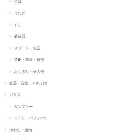
そば
うなぎ
すし
盛込器
スプーン・お玉
茶枢・茶筒・茶托
おしぼり・その他
鉄器・石板・アルミ鍋
ガラス
タンブラー
ワイン・パフェetc
ゆかた・履物