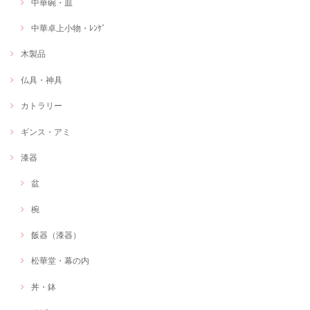
中華碗・皿
中華卓上小物・ﾚﾝｹﾞ
木製品
仏具・神具
カトラリー
ギンス・アミ
漆器
盆
椀
飯器（漆器）
松華堂・幕の内
丼・鉢