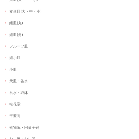
変形皿(大・中・小)
組皿(丸)
組皿(角)
フルーツ皿
組小皿
小皿
天皿・呑水
呑水・取鉢
松花堂
平蓋向
煮物碗・円菓子碗
むし碗・むし器