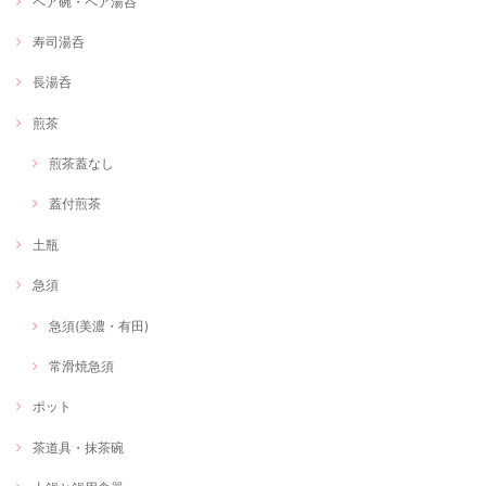
ペア碗・ペア湯呑
寿司湯呑
長湯呑
煎茶
煎茶蓋なし
蓋付煎茶
土瓶
急須
急須(美濃・有田)
常滑焼急須
ポット
茶道具・抹茶碗