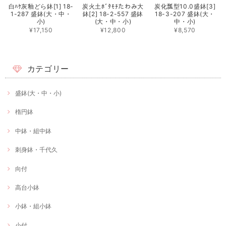
白ﾊｹ灰釉どら鉢[1] 18-
炭火土ﾎﾞﾀﾓﾁたわみ大
炭化瓢型10.0盛鉢[3]
1-287 盛鉢(大・中・
鉢[2] 18-2-557 盛鉢
18-3-207 盛鉢(大・
小)
(大・中・小)
中・小)
¥17,150
¥12,800
¥8,570
カテゴリー
盛鉢(大・中・小)
楕円鉢
中鉢・組中鉢
刺身鉢・千代久
向付
高台小鉢
小鉢・組小鉢
小付