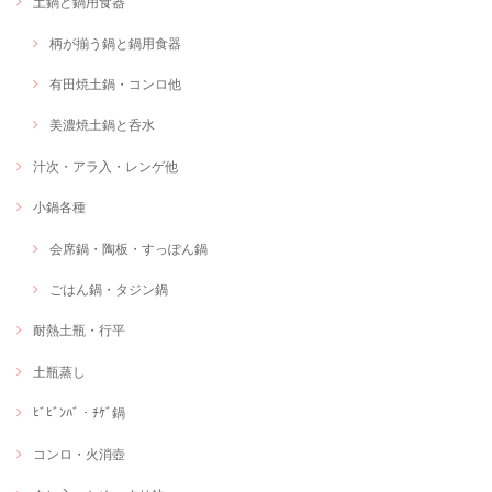
土鍋と鍋用食器
柄が揃う鍋と鍋用食器
有田焼土鍋・コンロ他
美濃焼土鍋と呑水
汁次・アラ入・レンゲ他
小鍋各種
会席鍋・陶板・すっぽん鍋
ごはん鍋・タジン鍋
耐熱土瓶・行平
土瓶蒸し
ﾋﾞﾋﾞﾝﾊﾞ・ﾁｹﾞ鍋
コンロ・火消壺