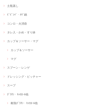
土瓶蒸し
ﾋﾞﾋﾞﾝﾊﾞ・ﾁｹﾞ鍋
コンロ・火消壺
タレ入・かめ・すり鉢
カップ＆ソーサー・マグ
カップ＆ソーサー
マグ
スプーン・レンゲ
ドレッシング・ピッチャー
スープ
ｸﾞﾗﾀﾝ・ｷｬｾﾛｰﾙ他
耐熱ｸﾞﾗﾀﾝ・ｷｬｾﾛｰﾙ他