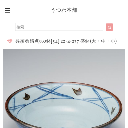
うつわ本舗
呉須巻錆点9.0鉢[54] 22-4-277 盛鉢(大・中・小)