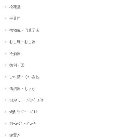
松花堂
平蓋向
煮物碗・円菓子碗
むし碗・むし器
冷酒器
徳利・盃
ひれ酒・ぐい呑他
酒燗器・じょか
ﾜｲﾝｸｰﾗｰ・ｱｲｽﾍﾟｰﾙ他
焼酎ｻｰﾊﾞｰ・ﾎﾞﾄﾙ
ﾌﾘｰｶｯﾌﾟ・ｼﾞｮｯｷ
箸置き