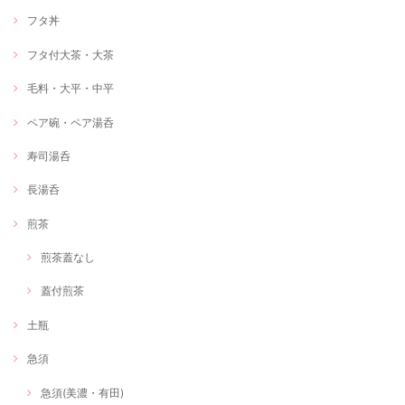
フタ丼
フタ付大茶・大茶
毛料・大平・中平
ペア碗・ペア湯呑
寿司湯呑
長湯呑
煎茶
煎茶蓋なし
蓋付煎茶
土瓶
急須
急須(美濃・有田)