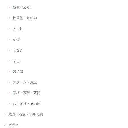
飯器（漆器）
松華堂・幕の内
丼・鉢
そば
うなぎ
すし
盛込器
スプーン・お玉
茶枢・茶筒・茶托
おしぼり・その他
鉄器・石板・アルミ鍋
ガラス