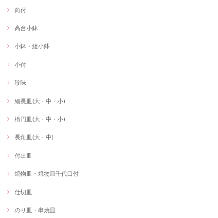
向付
高台小鉢
小鉢・組小鉢
小付
珍味
細長皿(大・中・小)
楕円皿(大・中・小)
長角皿(大・中)
付出皿
焼物皿・焼物皿千代口付
仕切皿
のり皿・串焼皿