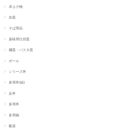
卓上小物
灰皿
そば用品
薬味用仕切皿
麺皿・パスタ皿
ボール
シリーズ丼
多用丼(組)
反丼
多用丼
多用碗
飯器