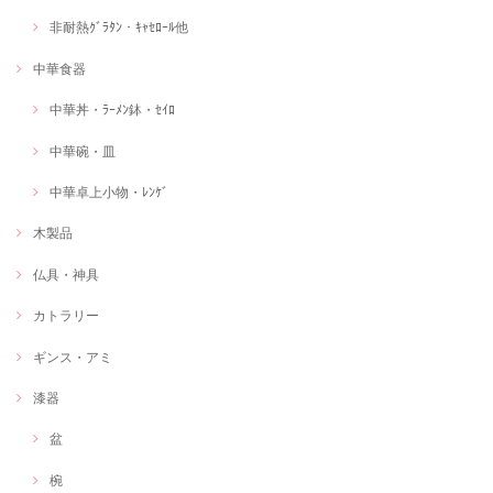
非耐熱ｸﾞﾗﾀﾝ・ｷｬｾﾛｰﾙ他
中華食器
中華丼・ﾗｰﾒﾝ鉢・ｾｲﾛ
中華碗・皿
中華卓上小物・ﾚﾝｹﾞ
木製品
仏具・神具
カトラリー
ギンス・アミ
漆器
盆
椀