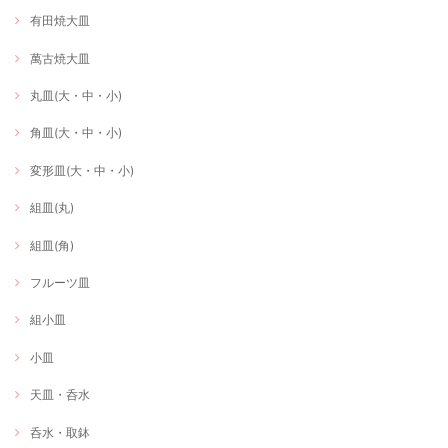
有田焼大皿
萬古焼大皿
丸皿(大・中・小)
角皿(大・中・小)
変形皿(大・中・小)
組皿(丸)
組皿(角)
フルーツ皿
組小皿
小皿
天皿・呑水
呑水・取鉢