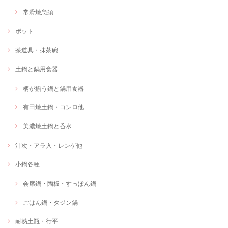
常滑焼急須
ポット
茶道具・抹茶碗
土鍋と鍋用食器
柄が揃う鍋と鍋用食器
有田焼土鍋・コンロ他
美濃焼土鍋と呑水
汁次・アラ入・レンゲ他
小鍋各種
会席鍋・陶板・すっぽん鍋
ごはん鍋・タジン鍋
耐熱土瓶・行平