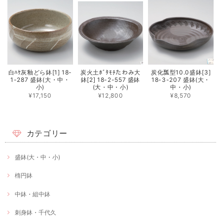
白ﾊｹ灰釉どら鉢[1] 18-
炭火土ﾎﾞﾀﾓﾁたわみ大
炭化瓢型10.0盛鉢[3]
1-287 盛鉢(大・中・
鉢[2] 18-2-557 盛鉢
18-3-207 盛鉢(大・
小)
(大・中・小)
中・小)
¥17,150
¥12,800
¥8,570
カテゴリー
盛鉢(大・中・小)
楕円鉢
中鉢・組中鉢
刺身鉢・千代久