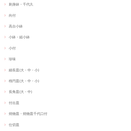
刺身鉢・千代久
向付
高台小鉢
小鉢・組小鉢
小付
珍味
細長皿(大・中・小)
楕円皿(大・中・小)
長角皿(大・中)
付出皿
焼物皿・焼物皿千代口付
仕切皿