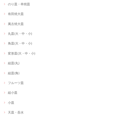
のり皿・串焼皿
有田焼大皿
萬古焼大皿
丸皿(大・中・小)
角皿(大・中・小)
変形皿(大・中・小)
組皿(丸)
組皿(角)
フルーツ皿
組小皿
小皿
天皿・呑水