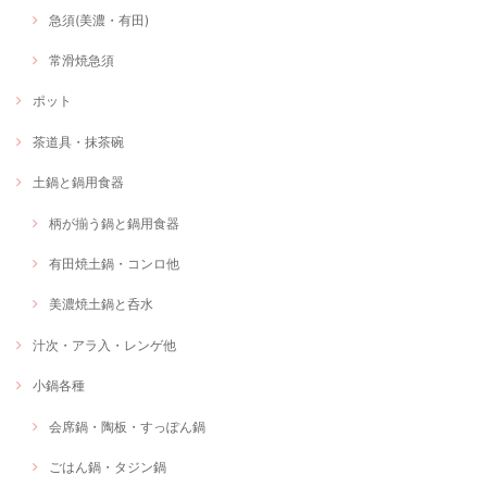
急須(美濃・有田)
常滑焼急須
ポット
茶道具・抹茶碗
土鍋と鍋用食器
柄が揃う鍋と鍋用食器
有田焼土鍋・コンロ他
美濃焼土鍋と呑水
汁次・アラ入・レンゲ他
小鍋各種
会席鍋・陶板・すっぽん鍋
ごはん鍋・タジン鍋