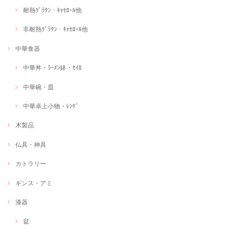
耐熱ｸﾞﾗﾀﾝ・ｷｬｾﾛｰﾙ他
非耐熱ｸﾞﾗﾀﾝ・ｷｬｾﾛｰﾙ他
中華食器
中華丼・ﾗｰﾒﾝ鉢・ｾｲﾛ
中華碗・皿
中華卓上小物・ﾚﾝｹﾞ
木製品
仏具・神具
カトラリー
ギンス・アミ
漆器
盆