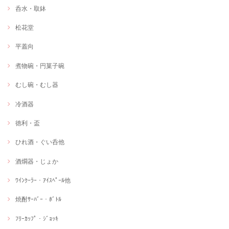
呑水・取鉢
松花堂
平蓋向
煮物碗・円菓子碗
むし碗・むし器
冷酒器
徳利・盃
ひれ酒・ぐい呑他
酒燗器・じょか
ﾜｲﾝｸｰﾗｰ・ｱｲｽﾍﾟｰﾙ他
焼酎ｻｰﾊﾞｰ・ﾎﾞﾄﾙ
ﾌﾘｰｶｯﾌﾟ・ｼﾞｮｯｷ