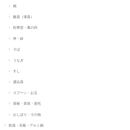
椀
飯器（漆器）
松華堂・幕の内
丼・鉢
そば
うなぎ
すし
盛込器
スプーン・お玉
茶枢・茶筒・茶托
おしぼり・その他
鉄器・石板・アルミ鍋