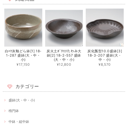
白ﾊｹ灰釉どら鉢[1] 18-
炭火土ﾎﾞﾀﾓﾁたわみ大
炭化瓢型10.0盛鉢[3]
1-287 盛鉢(大・中・
鉢[2] 18-2-557 盛鉢
18-3-207 盛鉢(大・
小)
(大・中・小)
中・小)
¥17,150
¥12,800
¥8,570
カテゴリー
盛鉢(大・中・小)
楕円鉢
中鉢・組中鉢