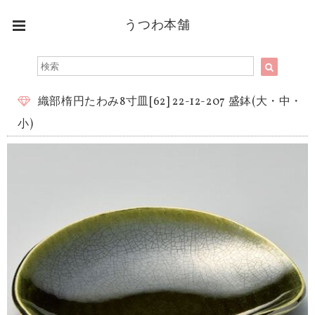
うつわ本舗
織部楕円たわみ8寸皿[62] 22-12-207 盛鉢(大・中・
小)