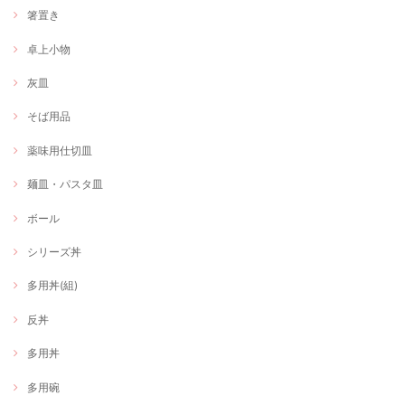
箸置き
卓上小物
灰皿
そば用品
薬味用仕切皿
麺皿・パスタ皿
ボール
シリーズ丼
多用丼(組)
反丼
多用丼
多用碗