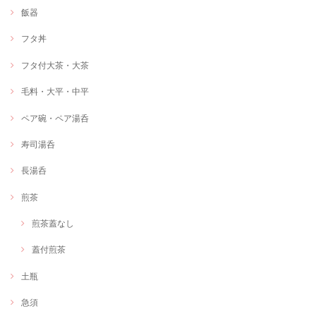
飯器
フタ丼
フタ付大茶・大茶
毛料・大平・中平
ペア碗・ペア湯呑
寿司湯呑
長湯呑
煎茶
煎茶蓋なし
蓋付煎茶
土瓶
急須