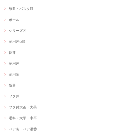
麺皿・パスタ皿
ボール
シリーズ丼
多用丼(組)
反丼
多用丼
多用碗
飯器
フタ丼
フタ付大茶・大茶
毛料・大平・中平
ペア碗・ペア湯呑