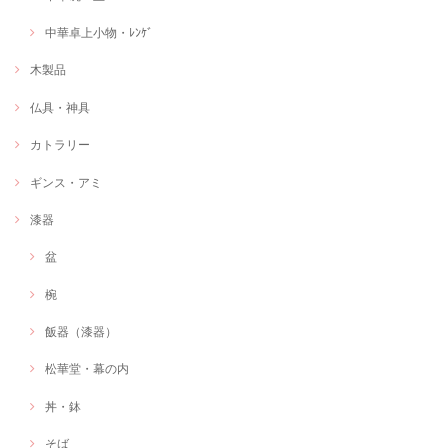
中華卓上小物・ﾚﾝｹﾞ
木製品
仏具・神具
カトラリー
ギンス・アミ
漆器
盆
椀
飯器（漆器）
松華堂・幕の内
丼・鉢
そば