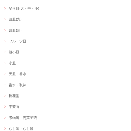
変形皿(大・中・小)
組皿(丸)
組皿(角)
フルーツ皿
組小皿
小皿
天皿・呑水
呑水・取鉢
松花堂
平蓋向
煮物碗・円菓子碗
むし碗・むし器