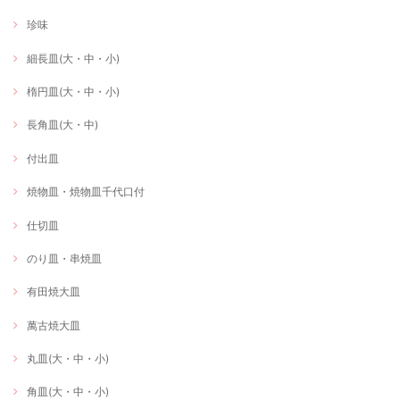
珍味
細長皿(大・中・小)
楕円皿(大・中・小)
長角皿(大・中)
付出皿
焼物皿・焼物皿千代口付
仕切皿
のり皿・串焼皿
有田焼大皿
萬古焼大皿
丸皿(大・中・小)
角皿(大・中・小)