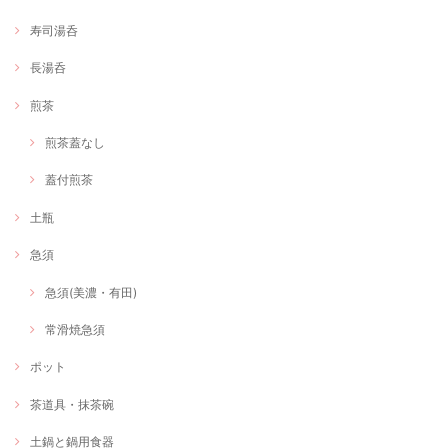
寿司湯呑
長湯呑
煎茶
煎茶蓋なし
蓋付煎茶
土瓶
急須
急須(美濃・有田)
常滑焼急須
ポット
茶道具・抹茶碗
土鍋と鍋用食器