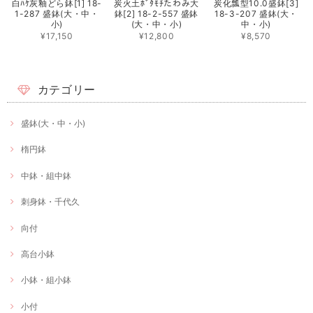
白ﾊｹ灰釉どら鉢[1] 18-
炭火土ﾎﾞﾀﾓﾁたわみ大
炭化瓢型10.0盛鉢[3]
1-287 盛鉢(大・中・
鉢[2] 18-2-557 盛鉢
18-3-207 盛鉢(大・
小)
(大・中・小)
中・小)
¥17,150
¥12,800
¥8,570
カテゴリー
盛鉢(大・中・小)
楕円鉢
中鉢・組中鉢
刺身鉢・千代久
向付
高台小鉢
小鉢・組小鉢
小付