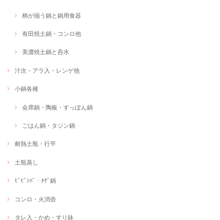
柄が揃う鍋と鍋用食器
有田焼土鍋・コンロ他
美濃焼土鍋と呑水
汁次・アラ入・レンゲ他
小鍋各種
会席鍋・陶板・すっぽん鍋
ごはん鍋・タジン鍋
耐熱土瓶・行平
土瓶蒸し
ﾋﾞﾋﾞﾝﾊﾞ・ﾁｹﾞ鍋
コンロ・火消壺
タレ入・かめ・すり鉢