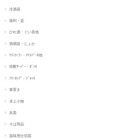
冷酒器
徳利・盃
ひれ酒・ぐい呑他
酒燗器・じょか
ﾜｲﾝｸｰﾗｰ・ｱｲｽﾍﾟｰﾙ他
焼酎ｻｰﾊﾞｰ・ﾎﾞﾄﾙ
ﾌﾘｰｶｯﾌﾟ・ｼﾞｮｯｷ
箸置き
卓上小物
灰皿
そば用品
薬味用仕切皿