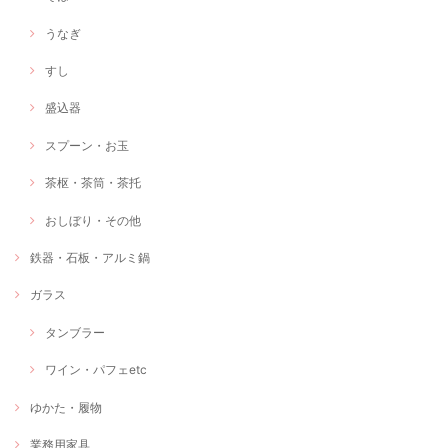
うなぎ
すし
盛込器
スプーン・お玉
茶枢・茶筒・茶托
おしぼり・その他
鉄器・石板・アルミ鍋
ガラス
タンブラー
ワイン・パフェetc
ゆかた・履物
業務用家具