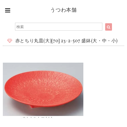
うつわ本舗
赤とちり丸皿(大)[70] 23-2-507 盛鉢(大・中・小)