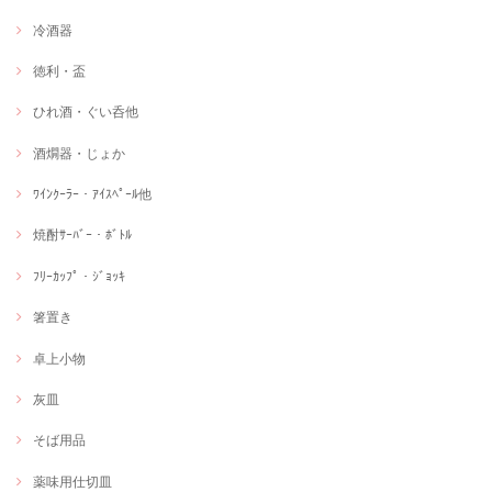
冷酒器
徳利・盃
ひれ酒・ぐい呑他
酒燗器・じょか
ﾜｲﾝｸｰﾗｰ・ｱｲｽﾍﾟｰﾙ他
焼酎ｻｰﾊﾞｰ・ﾎﾞﾄﾙ
ﾌﾘｰｶｯﾌﾟ・ｼﾞｮｯｷ
箸置き
卓上小物
灰皿
そば用品
薬味用仕切皿