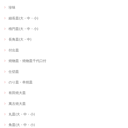
珍味
細長皿(大・中・小)
楕円皿(大・中・小)
長角皿(大・中)
付出皿
焼物皿・焼物皿千代口付
仕切皿
のり皿・串焼皿
有田焼大皿
萬古焼大皿
丸皿(大・中・小)
角皿(大・中・小)