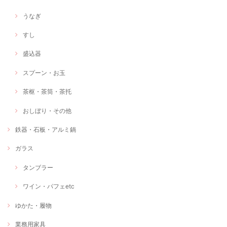
うなぎ
すし
盛込器
スプーン・お玉
茶枢・茶筒・茶托
おしぼり・その他
鉄器・石板・アルミ鍋
ガラス
タンブラー
ワイン・パフェetc
ゆかた・履物
業務用家具