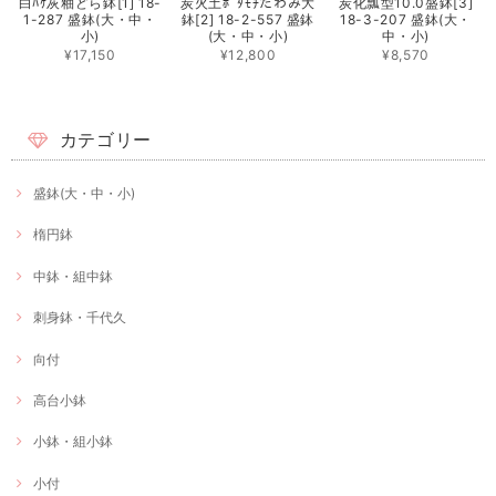
白ﾊｹ灰釉どら鉢[1] 18-
炭火土ﾎﾞﾀﾓﾁたわみ大
炭化瓢型10.0盛鉢[3]
1-287 盛鉢(大・中・
鉢[2] 18-2-557 盛鉢
18-3-207 盛鉢(大・
小)
(大・中・小)
中・小)
¥17,150
¥12,800
¥8,570
カテゴリー
盛鉢(大・中・小)
楕円鉢
中鉢・組中鉢
刺身鉢・千代久
向付
高台小鉢
小鉢・組小鉢
小付