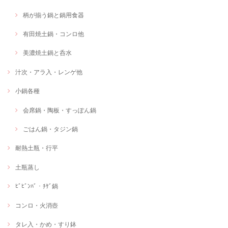
柄が揃う鍋と鍋用食器
有田焼土鍋・コンロ他
美濃焼土鍋と呑水
汁次・アラ入・レンゲ他
小鍋各種
会席鍋・陶板・すっぽん鍋
ごはん鍋・タジン鍋
耐熱土瓶・行平
土瓶蒸し
ﾋﾞﾋﾞﾝﾊﾞ・ﾁｹﾞ鍋
コンロ・火消壺
タレ入・かめ・すり鉢