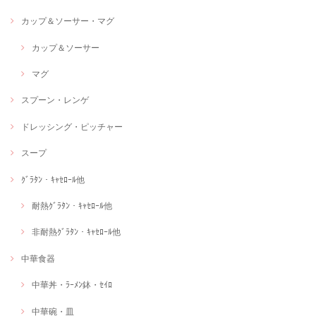
カップ＆ソーサー・マグ
カップ＆ソーサー
マグ
スプーン・レンゲ
ドレッシング・ピッチャー
スープ
ｸﾞﾗﾀﾝ・ｷｬｾﾛｰﾙ他
耐熱ｸﾞﾗﾀﾝ・ｷｬｾﾛｰﾙ他
非耐熱ｸﾞﾗﾀﾝ・ｷｬｾﾛｰﾙ他
中華食器
中華丼・ﾗｰﾒﾝ鉢・ｾｲﾛ
中華碗・皿