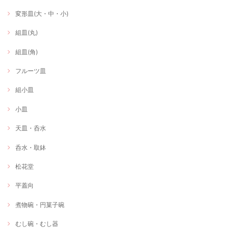
変形皿(大・中・小)
組皿(丸)
組皿(角)
フルーツ皿
組小皿
小皿
天皿・呑水
呑水・取鉢
松花堂
平蓋向
煮物碗・円菓子碗
むし碗・むし器