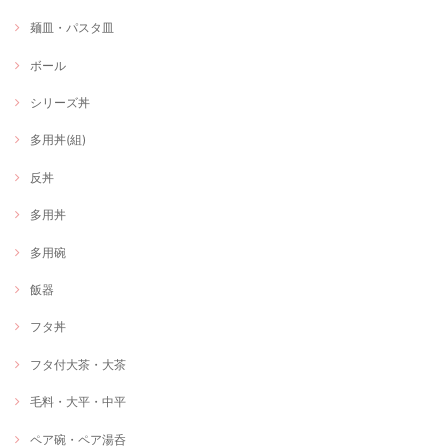
麺皿・パスタ皿
ボール
シリーズ丼
多用丼(組)
反丼
多用丼
多用碗
飯器
フタ丼
フタ付大茶・大茶
毛料・大平・中平
ペア碗・ペア湯呑