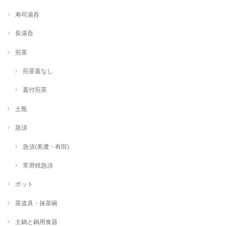
寿司湯呑
長湯呑
煎茶
煎茶蓋なし
蓋付煎茶
土瓶
急須
急須(美濃・有田)
常滑焼急須
ポット
茶道具・抹茶碗
土鍋と鍋用食器