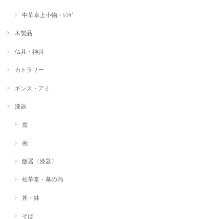
中華卓上小物・ﾚﾝｹﾞ
木製品
仏具・神具
カトラリー
ギンス・アミ
漆器
盆
椀
飯器（漆器）
松華堂・幕の内
丼・鉢
そば