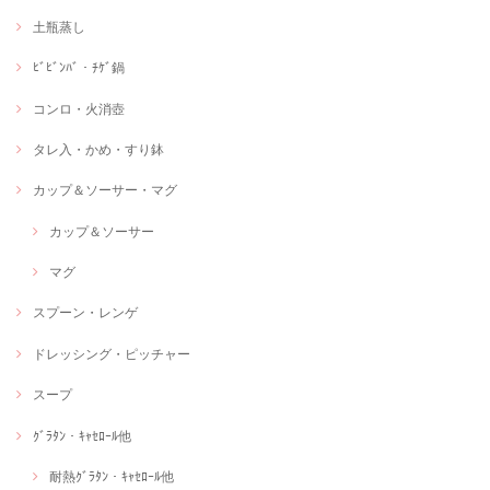
土瓶蒸し
ﾋﾞﾋﾞﾝﾊﾞ・ﾁｹﾞ鍋
コンロ・火消壺
タレ入・かめ・すり鉢
カップ＆ソーサー・マグ
カップ＆ソーサー
マグ
スプーン・レンゲ
ドレッシング・ピッチャー
スープ
ｸﾞﾗﾀﾝ・ｷｬｾﾛｰﾙ他
耐熱ｸﾞﾗﾀﾝ・ｷｬｾﾛｰﾙ他