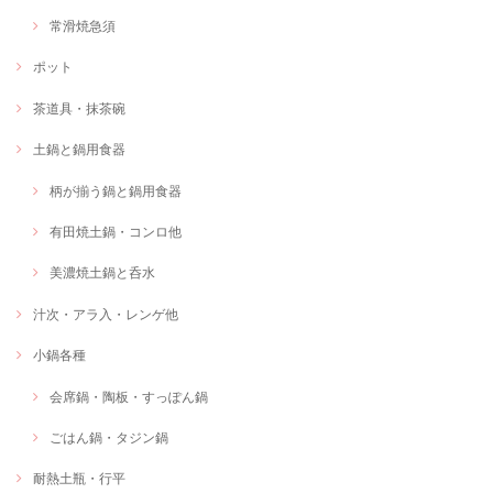
常滑焼急須
ポット
茶道具・抹茶碗
土鍋と鍋用食器
柄が揃う鍋と鍋用食器
有田焼土鍋・コンロ他
美濃焼土鍋と呑水
汁次・アラ入・レンゲ他
小鍋各種
会席鍋・陶板・すっぽん鍋
ごはん鍋・タジン鍋
耐熱土瓶・行平