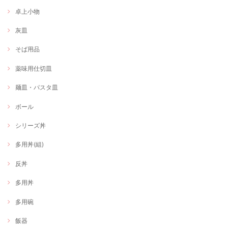
卓上小物
灰皿
そば用品
薬味用仕切皿
麺皿・パスタ皿
ボール
シリーズ丼
多用丼(組)
反丼
多用丼
多用碗
飯器