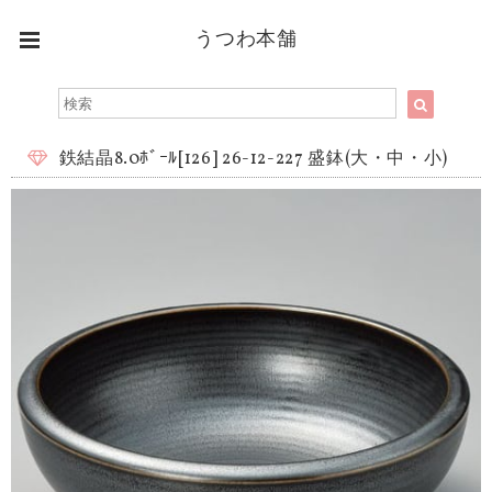
うつわ本舗
鉄結晶8.0ﾎﾞｰﾙ[126] 26-12-227 盛鉢(大・中・小)