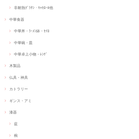
非耐熱ｸﾞﾗﾀﾝ・ｷｬｾﾛｰﾙ他
中華食器
中華丼・ﾗｰﾒﾝ鉢・ｾｲﾛ
中華碗・皿
中華卓上小物・ﾚﾝｹﾞ
木製品
仏具・神具
カトラリー
ギンス・アミ
漆器
盆
椀