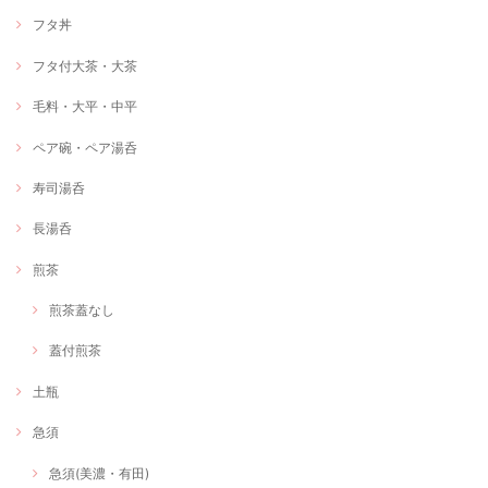
フタ丼
フタ付大茶・大茶
毛料・大平・中平
ペア碗・ペア湯呑
寿司湯呑
長湯呑
煎茶
煎茶蓋なし
蓋付煎茶
土瓶
急須
急須(美濃・有田)