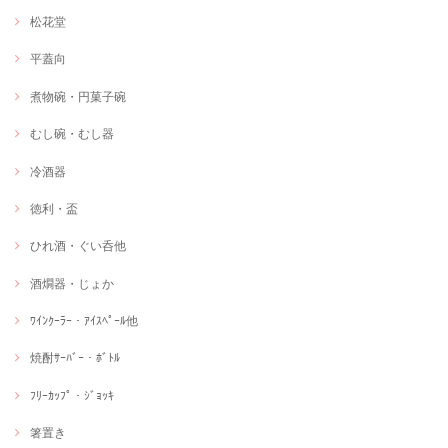
松花堂
平蓋向
煮物碗・円菓子碗
むし碗・むし器
冷酒器
徳利・盃
ひれ酒・ぐい呑他
酒燗器・じょか
ﾜｲﾝｸｰﾗｰ・ｱｲｽﾍﾟｰﾙ他
焼酎ｻｰﾊﾞｰ・ﾎﾞﾄﾙ
ﾌﾘｰｶｯﾌﾟ・ｼﾞｮｯｷ
箸置き