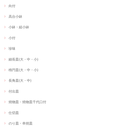
向付
高台小鉢
小鉢・組小鉢
小付
珍味
細長皿(大・中・小)
楕円皿(大・中・小)
長角皿(大・中)
付出皿
焼物皿・焼物皿千代口付
仕切皿
のり皿・串焼皿