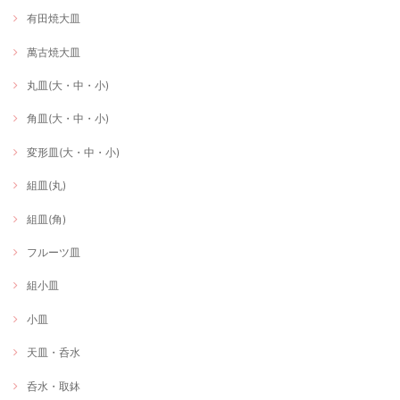
有田焼大皿
萬古焼大皿
丸皿(大・中・小)
角皿(大・中・小)
変形皿(大・中・小)
組皿(丸)
組皿(角)
フルーツ皿
組小皿
小皿
天皿・呑水
呑水・取鉢