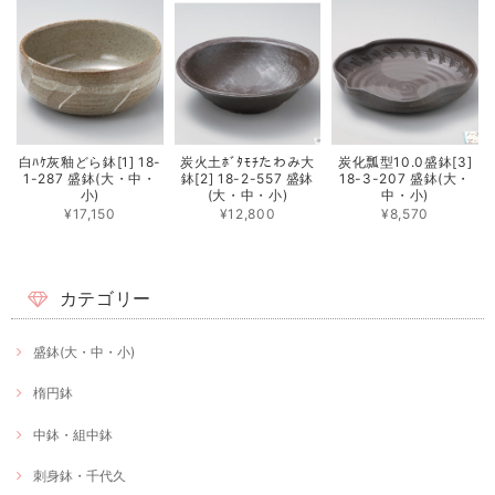
白ﾊｹ灰釉どら鉢[1] 18-
炭火土ﾎﾞﾀﾓﾁたわみ大
炭化瓢型10.0盛鉢[3]
1-287 盛鉢(大・中・
鉢[2] 18-2-557 盛鉢
18-3-207 盛鉢(大・
小)
(大・中・小)
中・小)
¥17,150
¥12,800
¥8,570
カテゴリー
盛鉢(大・中・小)
楕円鉢
中鉢・組中鉢
刺身鉢・千代久