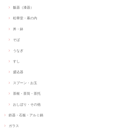
飯器（漆器）
松華堂・幕の内
丼・鉢
そば
うなぎ
すし
盛込器
スプーン・お玉
茶枢・茶筒・茶托
おしぼり・その他
鉄器・石板・アルミ鍋
ガラス