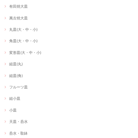
有田焼大皿
萬古焼大皿
丸皿(大・中・小)
角皿(大・中・小)
変形皿(大・中・小)
組皿(丸)
組皿(角)
フルーツ皿
組小皿
小皿
天皿・呑水
呑水・取鉢