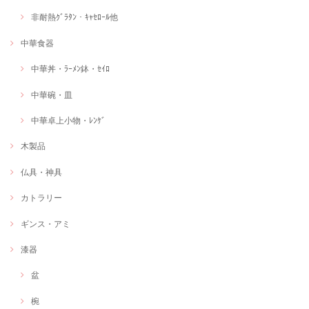
非耐熱ｸﾞﾗﾀﾝ・ｷｬｾﾛｰﾙ他
中華食器
中華丼・ﾗｰﾒﾝ鉢・ｾｲﾛ
中華碗・皿
中華卓上小物・ﾚﾝｹﾞ
木製品
仏具・神具
カトラリー
ギンス・アミ
漆器
盆
椀