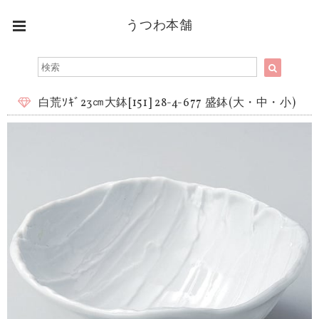
うつわ本舗
白荒ｿｷﾞ23㎝大鉢[151] 28-4-677 盛鉢(大・中・小)