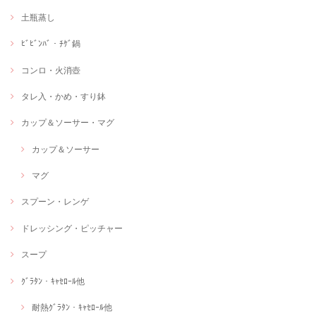
土瓶蒸し
ﾋﾞﾋﾞﾝﾊﾞ・ﾁｹﾞ鍋
コンロ・火消壺
タレ入・かめ・すり鉢
カップ＆ソーサー・マグ
カップ＆ソーサー
マグ
スプーン・レンゲ
ドレッシング・ピッチャー
スープ
ｸﾞﾗﾀﾝ・ｷｬｾﾛｰﾙ他
耐熱ｸﾞﾗﾀﾝ・ｷｬｾﾛｰﾙ他