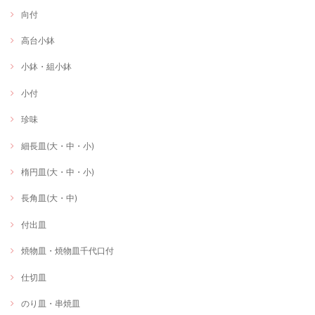
向付
高台小鉢
小鉢・組小鉢
小付
珍味
細長皿(大・中・小)
楕円皿(大・中・小)
長角皿(大・中)
付出皿
焼物皿・焼物皿千代口付
仕切皿
のり皿・串焼皿