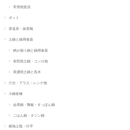
常滑焼急須
ポット
茶道具・抹茶碗
土鍋と鍋用食器
柄が揃う鍋と鍋用食器
有田焼土鍋・コンロ他
美濃焼土鍋と呑水
汁次・アラ入・レンゲ他
小鍋各種
会席鍋・陶板・すっぽん鍋
ごはん鍋・タジン鍋
耐熱土瓶・行平