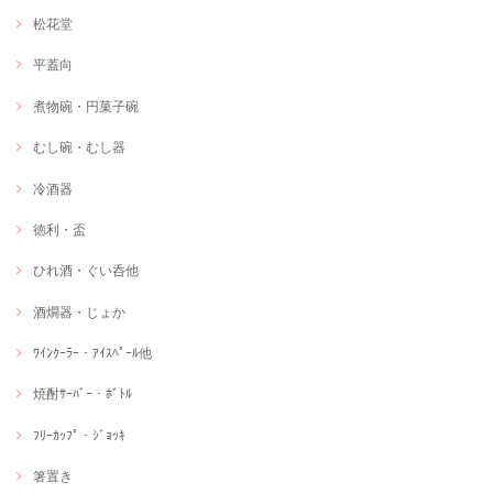
松花堂
平蓋向
煮物碗・円菓子碗
むし碗・むし器
冷酒器
徳利・盃
ひれ酒・ぐい呑他
酒燗器・じょか
ﾜｲﾝｸｰﾗｰ・ｱｲｽﾍﾟｰﾙ他
焼酎ｻｰﾊﾞｰ・ﾎﾞﾄﾙ
ﾌﾘｰｶｯﾌﾟ・ｼﾞｮｯｷ
箸置き