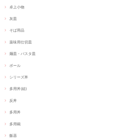
卓上小物
灰皿
そば用品
薬味用仕切皿
麺皿・パスタ皿
ボール
シリーズ丼
多用丼(組)
反丼
多用丼
多用碗
飯器