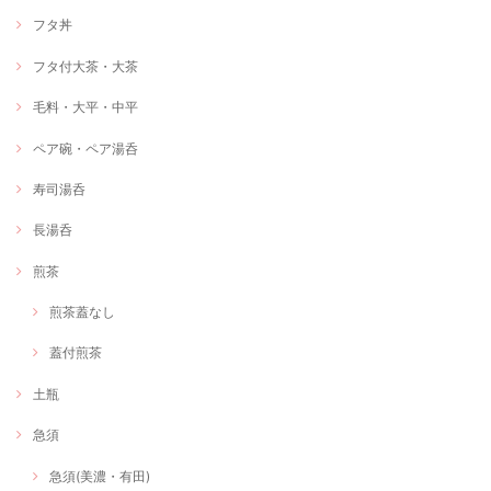
フタ丼
フタ付大茶・大茶
毛料・大平・中平
ペア碗・ペア湯呑
寿司湯呑
長湯呑
煎茶
煎茶蓋なし
蓋付煎茶
土瓶
急須
急須(美濃・有田)