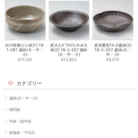
白ﾊｹ灰釉どら鉢[1] 18-
炭火土ﾎﾞﾀﾓﾁたわみ大
炭化瓢型10.0盛鉢[3]
1-287 盛鉢(大・中・
鉢[2] 18-2-557 盛鉢
18-3-207 盛鉢(大・
小)
(大・中・小)
中・小)
¥17,150
¥12,800
¥8,570
カテゴリー
盛鉢(大・中・小)
楕円鉢
中鉢・組中鉢
刺身鉢・千代久