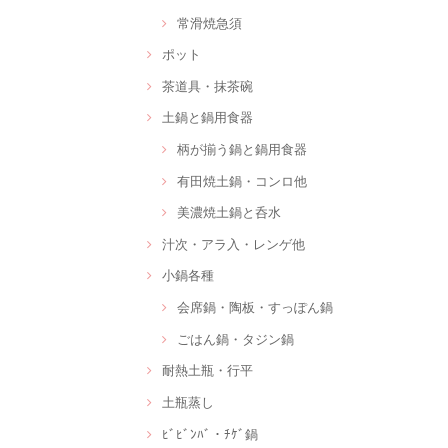
常滑焼急須
ポット
茶道具・抹茶碗
土鍋と鍋用食器
柄が揃う鍋と鍋用食器
有田焼土鍋・コンロ他
美濃焼土鍋と呑水
汁次・アラ入・レンゲ他
小鍋各種
会席鍋・陶板・すっぽん鍋
ごはん鍋・タジン鍋
耐熱土瓶・行平
土瓶蒸し
ﾋﾞﾋﾞﾝﾊﾞ・ﾁｹﾞ鍋