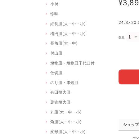
¥3,8
小付
珍味
24.3×2
細長皿(大・中・小)
楕円皿(大・中・小)
数量
長角皿(大・中)
付出皿
焼物皿・焼物皿千代口付
仕切皿
のり皿・串焼皿
有田焼大皿
萬古焼大皿
丸皿(大・中・小)
角皿(大・中・小)
ショップ
変形皿(大・中・小)
す