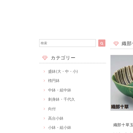
織部十
カテゴリー
盛鉢(大・中・小)
楕円鉢
中鉢・組中鉢
刺身鉢・千代久
向付
高台小鉢
織部十草玉子
小鉢・組小鉢