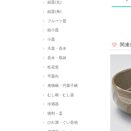
組皿(丸)
組皿(角)
フルーツ皿
組小皿
小皿
関連
天皿・呑水
呑水・取鉢
松花堂
平蓋向
煮物碗・円菓子碗
むし碗・むし器
冷酒器
徳利・盃
ひれ酒・ぐい呑他