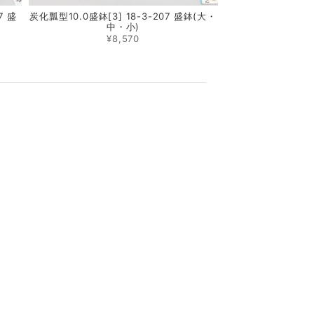
7 盛
炭化瓢型10.0盛鉢[3] 18-3-207 盛鉢(大・
中・小)
¥8,570