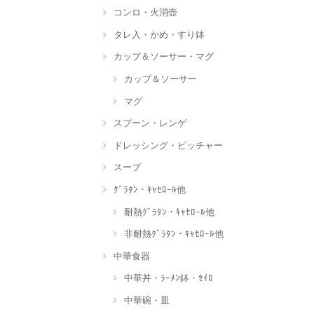
コンロ・火消壺
タレ入・かめ・すり鉢
カップ＆ソーサー・マグ
カップ＆ソーサー
マグ
スプーン・レンゲ
ドレッシング・ピッチャー
スープ
ｸﾞﾗﾀﾝ・ｷｬｾﾛｰﾙ他
耐熱ｸﾞﾗﾀﾝ・ｷｬｾﾛｰﾙ他
非耐熱ｸﾞﾗﾀﾝ・ｷｬｾﾛｰﾙ他
中華食器
中華丼・ﾗｰﾒﾝ鉢・ｾｲﾛ
中華碗・皿