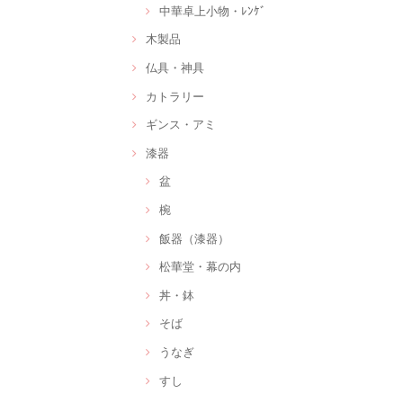
中華卓上小物・ﾚﾝｹﾞ
木製品
仏具・神具
カトラリー
ギンス・アミ
漆器
盆
椀
飯器（漆器）
松華堂・幕の内
丼・鉢
そば
うなぎ
すし