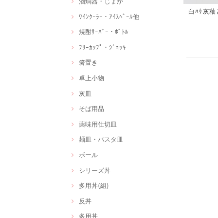
酒燗器・じょか
白ﾊｹ灰釉ど
ﾜｲﾝｸｰﾗｰ・ｱｲｽﾍﾟｰﾙ他
焼酎ｻｰﾊﾞｰ・ﾎﾞﾄﾙ
ﾌﾘｰｶｯﾌﾟ・ｼﾞｮｯｷ
箸置き
卓上小物
灰皿
そば用品
薬味用仕切皿
麺皿・パスタ皿
ボール
シリーズ丼
多用丼(組)
反丼
多用丼