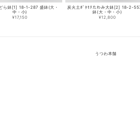
ら鉢[1] 18-1-287 盛鉢(大・
炭火土ﾎﾞﾀﾓﾁたわみ大鉢[2] 18-2-55
中・小)
鉢(大・中・小)
¥17,150
¥12,800
うつわ本舗