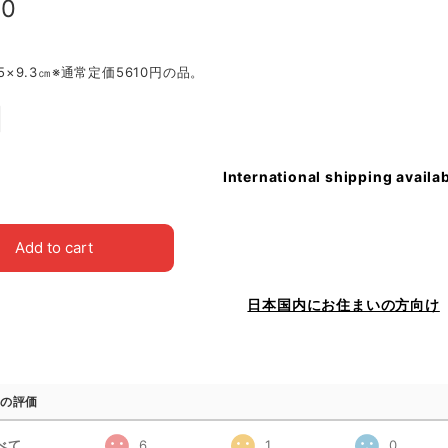
90
0.5×9.3㎝※通常定価5610円の品。
International shipping availa
Add to cart
日本国内にお住まいの方向け
の評価
べて
6
1
0