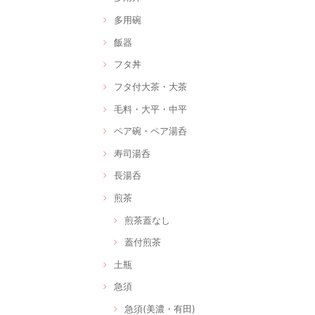
多用碗
飯器
フタ丼
フタ付大茶・大茶
毛料・大平・中平
ペア碗・ペア湯呑
寿司湯呑
長湯呑
煎茶
煎茶蓋なし
蓋付煎茶
土瓶
急須
急須(美濃・有田)