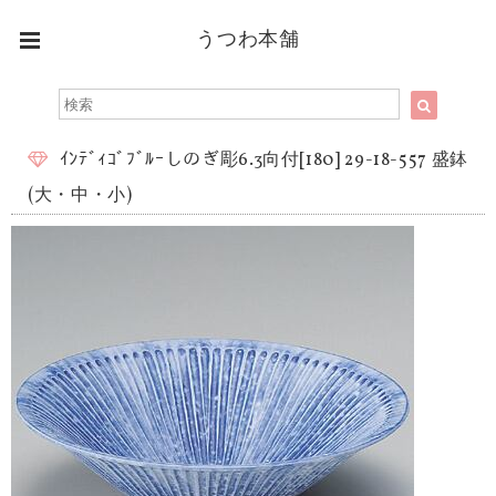
うつわ本舗
ｲﾝﾃﾞｨｺﾞﾌﾞﾙｰしのぎ彫6.3向付[180] 29-18-557 盛鉢
(大・中・小)