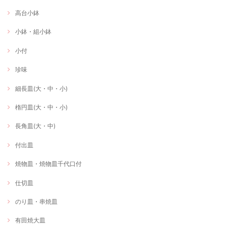
高台小鉢
小鉢・組小鉢
小付
珍味
細長皿(大・中・小)
楕円皿(大・中・小)
長角皿(大・中)
付出皿
焼物皿・焼物皿千代口付
仕切皿
のり皿・串焼皿
有田焼大皿