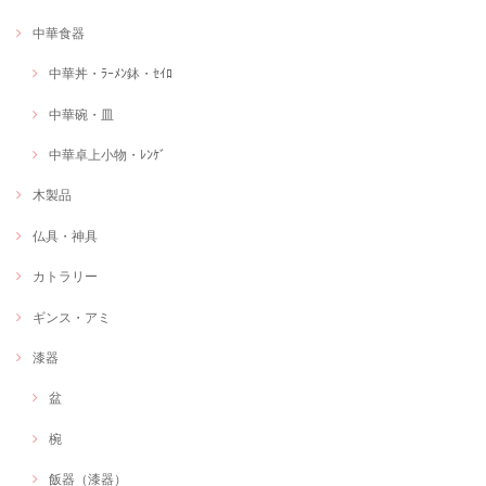
中華食器
中華丼・ﾗｰﾒﾝ鉢・ｾｲﾛ
中華碗・皿
中華卓上小物・ﾚﾝｹﾞ
木製品
仏具・神具
カトラリー
ギンス・アミ
漆器
盆
椀
飯器（漆器）