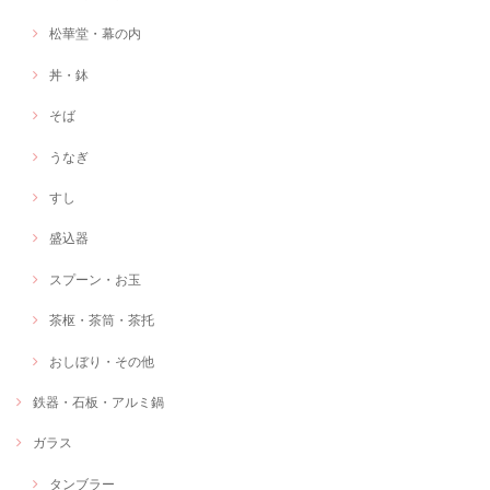
松華堂・幕の内
丼・鉢
そば
うなぎ
すし
盛込器
スプーン・お玉
茶枢・茶筒・茶托
おしぼり・その他
鉄器・石板・アルミ鍋
ガラス
タンブラー