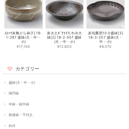
白ﾊｹ灰釉どら鉢[1] 18-
炭火土ﾎﾞﾀﾓﾁたわみ大
炭化瓢型10.0盛鉢[3]
1-287 盛鉢(大・中・
鉢[2] 18-2-557 盛鉢
18-3-207 盛鉢(大・
小)
(大・中・小)
中・小)
¥17,150
¥12,800
¥8,570
カテゴリー
盛鉢(大・中・小)
楕円鉢
中鉢・組中鉢
刺身鉢・千代久
向付