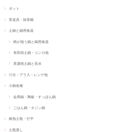
ポット
茶道具・抹茶碗
土鍋と鍋用食器
柄が揃う鍋と鍋用食器
有田焼土鍋・コンロ他
美濃焼土鍋と呑水
汁次・アラ入・レンゲ他
小鍋各種
会席鍋・陶板・すっぽん鍋
ごはん鍋・タジン鍋
耐熱土瓶・行平
土瓶蒸し