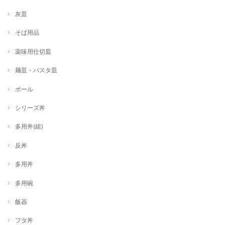
灰皿
そば用品
薬味用仕切皿
麺皿・パスタ皿
ボール
シリーズ丼
多用丼(組)
反丼
多用丼
多用碗
飯器
フタ丼