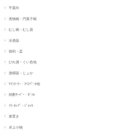
平蓋向
煮物碗・円菓子碗
むし碗・むし器
冷酒器
徳利・盃
ひれ酒・ぐい呑他
酒燗器・じょか
ﾜｲﾝｸｰﾗｰ・ｱｲｽﾍﾟｰﾙ他
焼酎ｻｰﾊﾞｰ・ﾎﾞﾄﾙ
ﾌﾘｰｶｯﾌﾟ・ｼﾞｮｯｷ
箸置き
卓上小物