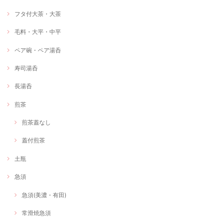
フタ付大茶・大茶
毛料・大平・中平
ペア碗・ペア湯呑
寿司湯呑
長湯呑
煎茶
煎茶蓋なし
蓋付煎茶
土瓶
急須
急須(美濃・有田)
常滑焼急須