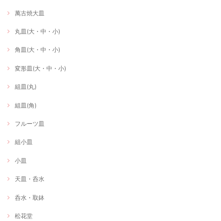
萬古焼大皿
丸皿(大・中・小)
角皿(大・中・小)
変形皿(大・中・小)
組皿(丸)
組皿(角)
フルーツ皿
組小皿
小皿
天皿・呑水
呑水・取鉢
松花堂