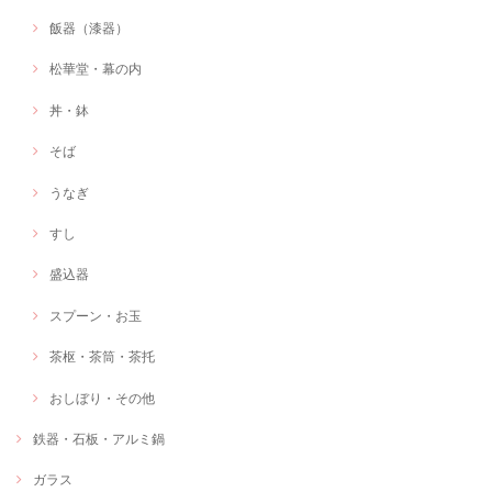
飯器（漆器）
松華堂・幕の内
丼・鉢
そば
うなぎ
すし
盛込器
スプーン・お玉
茶枢・茶筒・茶托
おしぼり・その他
鉄器・石板・アルミ鍋
ガラス