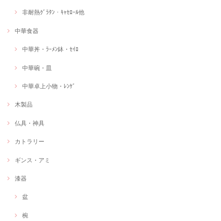
非耐熱ｸﾞﾗﾀﾝ・ｷｬｾﾛｰﾙ他
中華食器
中華丼・ﾗｰﾒﾝ鉢・ｾｲﾛ
中華碗・皿
中華卓上小物・ﾚﾝｹﾞ
木製品
仏具・神具
カトラリー
ギンス・アミ
漆器
盆
椀