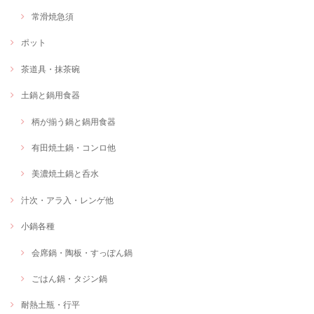
常滑焼急須
ポット
茶道具・抹茶碗
土鍋と鍋用食器
柄が揃う鍋と鍋用食器
有田焼土鍋・コンロ他
美濃焼土鍋と呑水
汁次・アラ入・レンゲ他
小鍋各種
会席鍋・陶板・すっぽん鍋
ごはん鍋・タジン鍋
耐熱土瓶・行平