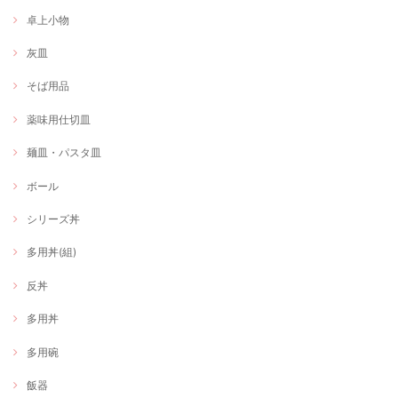
卓上小物
灰皿
そば用品
薬味用仕切皿
麺皿・パスタ皿
ボール
シリーズ丼
多用丼(組)
反丼
多用丼
多用碗
飯器