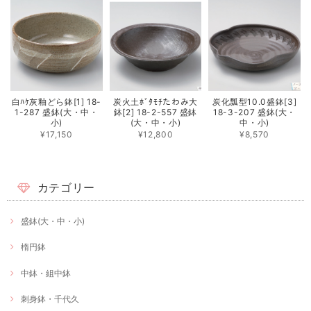
白ﾊｹ灰釉どら鉢[1] 18-
炭火土ﾎﾞﾀﾓﾁたわみ大
炭化瓢型10.0盛鉢[3]
1-287 盛鉢(大・中・
鉢[2] 18-2-557 盛鉢
18-3-207 盛鉢(大・
小)
(大・中・小)
中・小)
¥17,150
¥12,800
¥8,570
カテゴリー
盛鉢(大・中・小)
楕円鉢
中鉢・組中鉢
刺身鉢・千代久