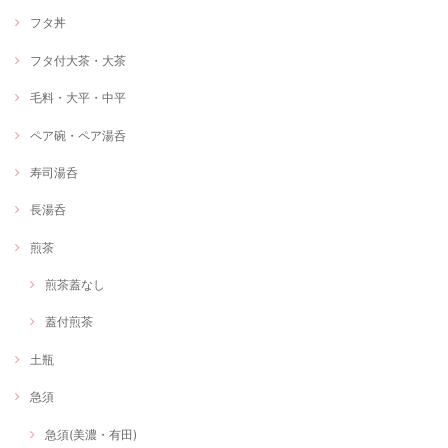
フタ丼
フタ付大茶・大茶
毛料・大平・中平
ペア碗・ペア湯呑
寿司湯呑
長湯呑
煎茶
煎茶蓋なし
蓋付煎茶
土瓶
急須
急須(美濃・有田)