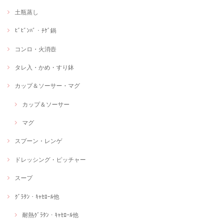
土瓶蒸し
ﾋﾞﾋﾞﾝﾊﾞ・ﾁｹﾞ鍋
コンロ・火消壺
タレ入・かめ・すり鉢
カップ＆ソーサー・マグ
カップ＆ソーサー
マグ
スプーン・レンゲ
ドレッシング・ピッチャー
スープ
ｸﾞﾗﾀﾝ・ｷｬｾﾛｰﾙ他
耐熱ｸﾞﾗﾀﾝ・ｷｬｾﾛｰﾙ他