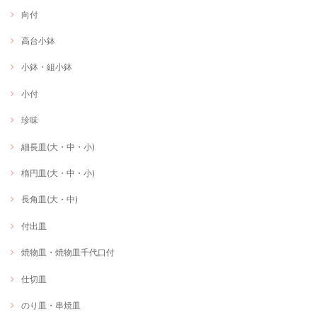
向付
高台小鉢
小鉢・組小鉢
小付
珍味
細長皿(大・中・小)
楕円皿(大・中・小)
長角皿(大・中)
付出皿
焼物皿・焼物皿千代口付
仕切皿
のり皿・串焼皿