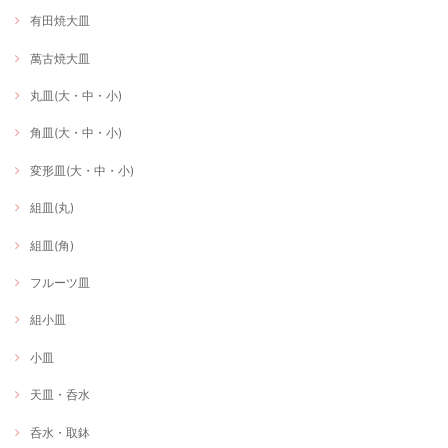
有田焼大皿
萬古焼大皿
丸皿(大・中・小)
角皿(大・中・小)
変形皿(大・中・小)
組皿(丸)
組皿(角)
フルーツ皿
組小皿
小皿
天皿・呑水
呑水・取鉢