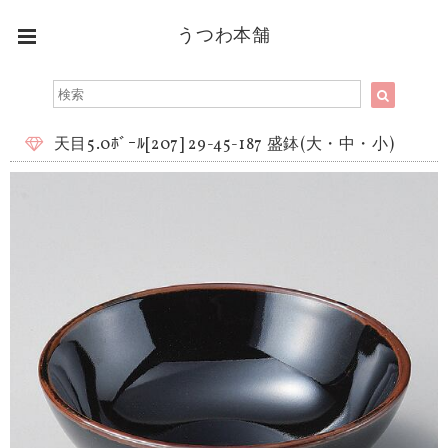
うつわ本舗
天目5.0ﾎﾞｰﾙ[207] 29-45-187 盛鉢(大・中・小)