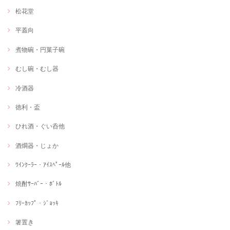
松花堂
平蓋向
煮物碗・円菓子碗
むし碗・むし器
冷酒器
徳利・盃
ひれ酒・ぐい呑他
酒燗器・じょか
ﾜｲﾝｸｰﾗｰ・ｱｲｽﾍﾟｰﾙ他
焼酎ｻｰﾊﾞｰ・ﾎﾞﾄﾙ
ﾌﾘｰｶｯﾌﾟ・ｼﾞｮｯｷ
箸置き