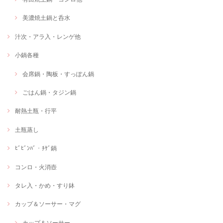
美濃焼土鍋と呑水
汁次・アラ入・レンゲ他
小鍋各種
会席鍋・陶板・すっぽん鍋
ごはん鍋・タジン鍋
耐熱土瓶・行平
土瓶蒸し
ﾋﾞﾋﾞﾝﾊﾞ・ﾁｹﾞ鍋
コンロ・火消壺
タレ入・かめ・すり鉢
カップ＆ソーサー・マグ
カップ＆ソーサー