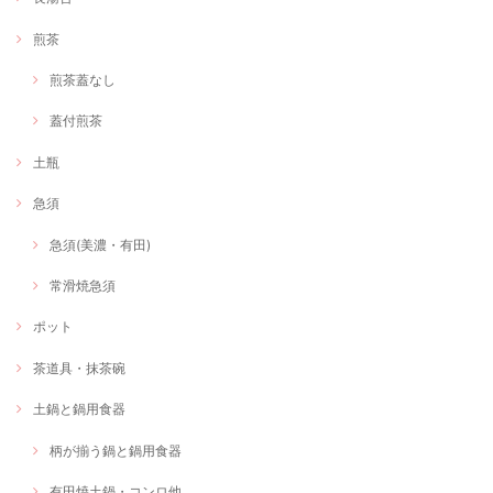
煎茶
煎茶蓋なし
蓋付煎茶
土瓶
急須
急須(美濃・有田)
常滑焼急須
ポット
茶道具・抹茶碗
土鍋と鍋用食器
柄が揃う鍋と鍋用食器
有田焼土鍋・コンロ他