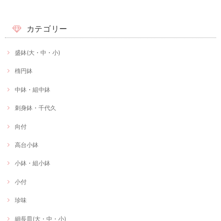
カテゴリー
盛鉢(大・中・小)
楕円鉢
中鉢・組中鉢
刺身鉢・千代久
向付
高台小鉢
小鉢・組小鉢
小付
珍味
細長皿(大・中・小)