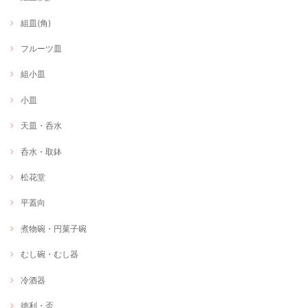
組皿(角)
フルーツ皿
組小皿
小皿
天皿・呑水
呑水・取鉢
松花堂
平蓋向
煮物碗・円菓子碗
むし碗・むし器
冷酒器
徳利・盃