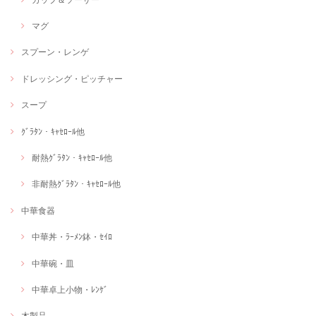
マグ
スプーン・レンゲ
ドレッシング・ピッチャー
スープ
ｸﾞﾗﾀﾝ・ｷｬｾﾛｰﾙ他
耐熱ｸﾞﾗﾀﾝ・ｷｬｾﾛｰﾙ他
非耐熱ｸﾞﾗﾀﾝ・ｷｬｾﾛｰﾙ他
中華食器
中華丼・ﾗｰﾒﾝ鉢・ｾｲﾛ
中華碗・皿
中華卓上小物・ﾚﾝｹﾞ
木製品