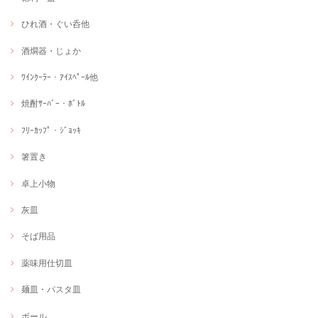
ひれ酒・ぐい呑他
酒燗器・じょか
ﾜｲﾝｸｰﾗｰ・ｱｲｽﾍﾟｰﾙ他
焼酎ｻｰﾊﾞｰ・ﾎﾞﾄﾙ
ﾌﾘｰｶｯﾌﾟ・ｼﾞｮｯｷ
箸置き
卓上小物
灰皿
そば用品
薬味用仕切皿
麺皿・パスタ皿
ボール