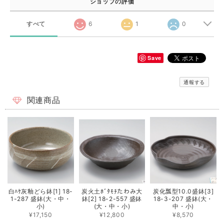
ショップの評価
すべて
6
1
0
Save
通報する
関連商品
白ﾊｹ灰釉どら鉢[1] 18-
炭火土ﾎﾞﾀﾓﾁたわみ大
炭化瓢型10.0盛鉢[3]
1-287 盛鉢(大・中・
鉢[2] 18-2-557 盛鉢
18-3-207 盛鉢(大・
小)
(大・中・小)
中・小)
¥17,150
¥12,800
¥8,570