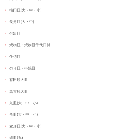
楕円皿(大・中・小)
長角皿(大・中)
付出皿
焼物皿・焼物皿千代口付
仕切皿
のり皿・串焼皿
有田焼大皿
萬古焼大皿
丸皿(大・中・小)
角皿(大・中・小)
変形皿(大・中・小)
組皿(丸)