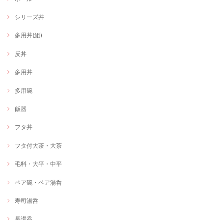
シリーズ丼
多用丼(組)
反丼
多用丼
多用碗
飯器
フタ丼
フタ付大茶・大茶
毛料・大平・中平
ペア碗・ペア湯呑
寿司湯呑
長湯呑