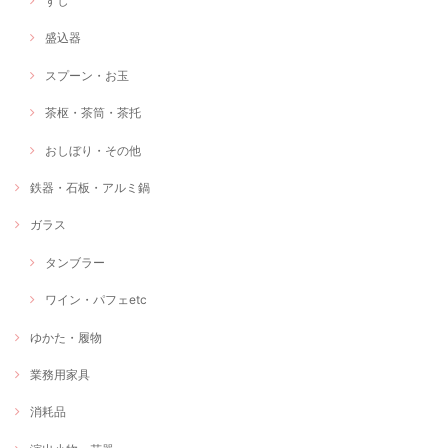
すし
盛込器
スプーン・お玉
茶枢・茶筒・茶托
おしぼり・その他
鉄器・石板・アルミ鍋
ガラス
タンブラー
ワイン・パフェetc
ゆかた・履物
業務用家具
消耗品