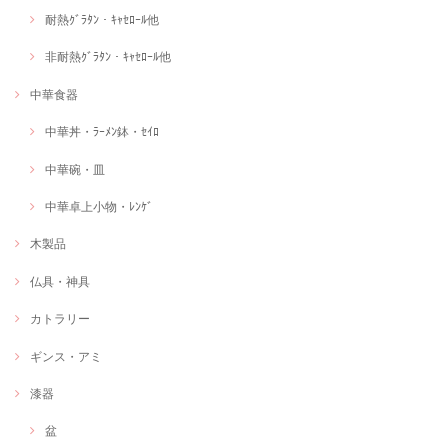
耐熱ｸﾞﾗﾀﾝ・ｷｬｾﾛｰﾙ他
非耐熱ｸﾞﾗﾀﾝ・ｷｬｾﾛｰﾙ他
中華食器
中華丼・ﾗｰﾒﾝ鉢・ｾｲﾛ
中華碗・皿
中華卓上小物・ﾚﾝｹﾞ
木製品
仏具・神具
カトラリー
ギンス・アミ
漆器
盆