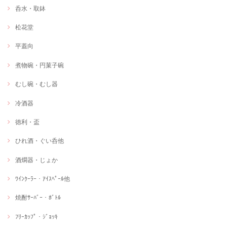
呑水・取鉢
松花堂
平蓋向
煮物碗・円菓子碗
むし碗・むし器
冷酒器
徳利・盃
ひれ酒・ぐい呑他
酒燗器・じょか
ﾜｲﾝｸｰﾗｰ・ｱｲｽﾍﾟｰﾙ他
焼酎ｻｰﾊﾞｰ・ﾎﾞﾄﾙ
ﾌﾘｰｶｯﾌﾟ・ｼﾞｮｯｷ