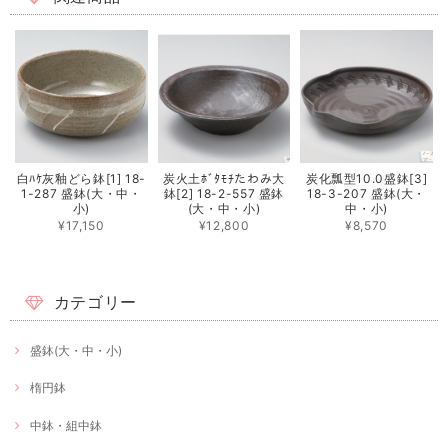
白ﾊｹ灰釉どら鉢[1] 18-
炭火土ﾎﾞﾀﾓﾁたわみ大
炭化瓢型10.0盛鉢[3]
1-287 盛鉢(大・中・
鉢[2] 18-2-557 盛鉢
18-3-207 盛鉢(大・
小)
(大・中・小)
中・小)
¥17,150
¥12,800
¥8,570
カテゴリー
盛鉢(大・中・小)
楕円鉢
中鉢・組中鉢