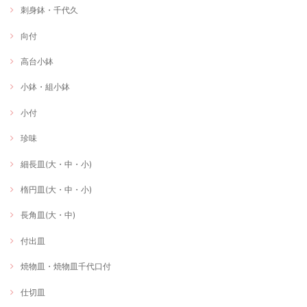
刺身鉢・千代久
向付
高台小鉢
小鉢・組小鉢
小付
珍味
細長皿(大・中・小)
楕円皿(大・中・小)
長角皿(大・中)
付出皿
焼物皿・焼物皿千代口付
仕切皿