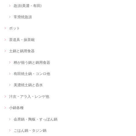
急須(美濃・有田)
常滑焼急須
ポット
茶道具・抹茶碗
土鍋と鍋用食器
柄が揃う鍋と鍋用食器
有田焼土鍋・コンロ他
美濃焼土鍋と呑水
汁次・アラ入・レンゲ他
小鍋各種
会席鍋・陶板・すっぽん鍋
ごはん鍋・タジン鍋