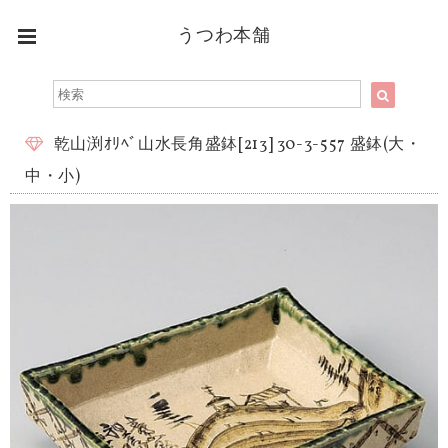
うつわ本舗
乾山渕ｵﾘﾍﾞ山水長角盛鉢[213] 30-3-557 盛鉢(大・
中・小)