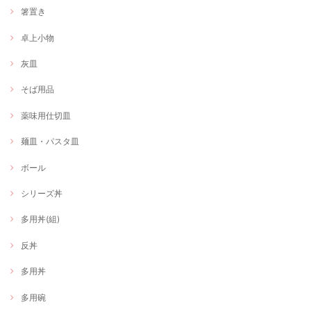
箸置き
卓上小物
灰皿
そば用品
薬味用仕切皿
麺皿・パスタ皿
ボール
シリーズ丼
多用丼(組)
反丼
多用丼
多用碗