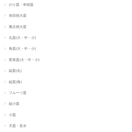
のり皿・串焼皿
有田焼大皿
萬古焼大皿
丸皿(大・中・小)
角皿(大・中・小)
変形皿(大・中・小)
組皿(丸)
組皿(角)
フルーツ皿
組小皿
小皿
天皿・呑水