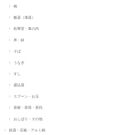
椀
飯器（漆器）
松華堂・幕の内
丼・鉢
そば
うなぎ
すし
盛込器
スプーン・お玉
茶枢・茶筒・茶托
おしぼり・その他
鉄器・石板・アルミ鍋