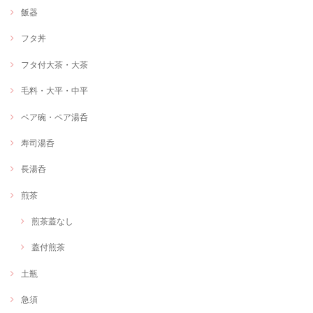
飯器
フタ丼
フタ付大茶・大茶
毛料・大平・中平
ペア碗・ペア湯呑
寿司湯呑
長湯呑
煎茶
煎茶蓋なし
蓋付煎茶
土瓶
急須