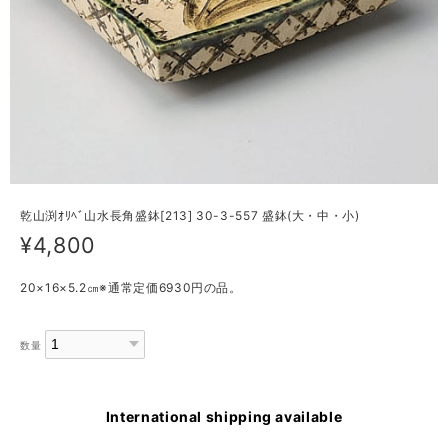
乾山渕ｵﾘﾍﾞ山水長角盛鉢[213] 30-3-557 盛鉢(大・中・小)
¥4,800
20×16×5.2㎝※通常定価6930円の品。
数量
International shipping available