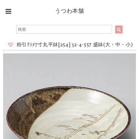
うつわ本舗
粉引ｸｼﾒ7寸丸平鉢[254] 32-4-557 盛鉢(大・中・小)