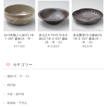
白ﾊｹ灰釉どら鉢[1] 18-
炭火土ﾎﾞﾀﾓﾁたわみ大
炭化瓢型10.0盛鉢[3]
1-287 盛鉢(大・中・
鉢[2] 18-2-557 盛鉢
18-3-207 盛鉢(大・
小)
(大・中・小)
中・小)
¥17,150
¥12,800
¥8,570
カテゴリー
盛鉢(大・中・小)
楕円鉢
中鉢・組中鉢
刺身鉢・千代久