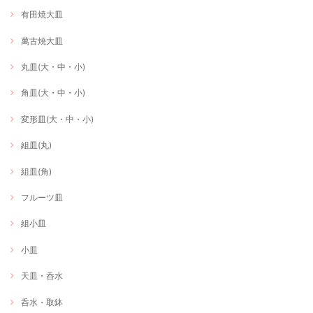
有田焼大皿
萬古焼大皿
丸皿(大・中・小)
角皿(大・中・小)
変形皿(大・中・小)
組皿(丸)
組皿(角)
フルーツ皿
組小皿
小皿
天皿・呑水
呑水・取鉢