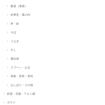
飯器（漆器）
松華堂・幕の内
丼・鉢
そば
うなぎ
すし
盛込器
スプーン・お玉
茶枢・茶筒・茶托
おしぼり・その他
鉄器・石板・アルミ鍋
ガラス