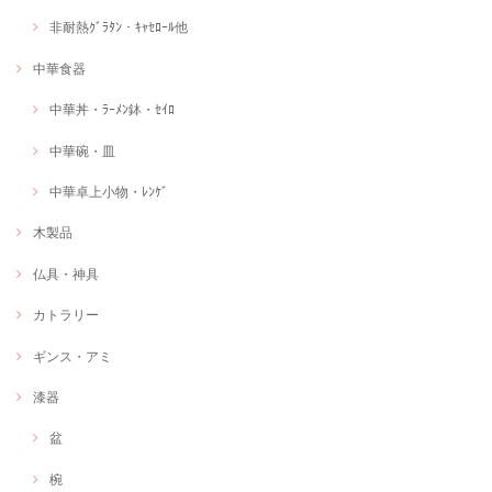
非耐熱ｸﾞﾗﾀﾝ・ｷｬｾﾛｰﾙ他
中華食器
中華丼・ﾗｰﾒﾝ鉢・ｾｲﾛ
中華碗・皿
中華卓上小物・ﾚﾝｹﾞ
木製品
仏具・神具
カトラリー
ギンス・アミ
漆器
盆
椀