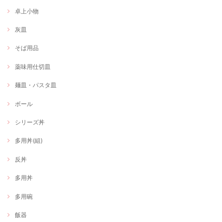
卓上小物
灰皿
そば用品
薬味用仕切皿
麺皿・パスタ皿
ボール
シリーズ丼
多用丼(組)
反丼
多用丼
多用碗
飯器