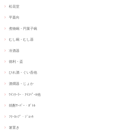
松花堂
平蓋向
煮物碗・円菓子碗
むし碗・むし器
冷酒器
徳利・盃
ひれ酒・ぐい呑他
酒燗器・じょか
ﾜｲﾝｸｰﾗｰ・ｱｲｽﾍﾟｰﾙ他
焼酎ｻｰﾊﾞｰ・ﾎﾞﾄﾙ
ﾌﾘｰｶｯﾌﾟ・ｼﾞｮｯｷ
箸置き