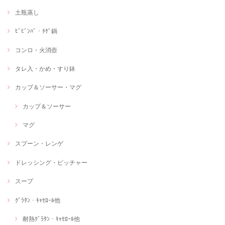
土瓶蒸し
ﾋﾞﾋﾞﾝﾊﾞ・ﾁｹﾞ鍋
コンロ・火消壺
タレ入・かめ・すり鉢
カップ＆ソーサー・マグ
カップ＆ソーサー
マグ
スプーン・レンゲ
ドレッシング・ピッチャー
スープ
ｸﾞﾗﾀﾝ・ｷｬｾﾛｰﾙ他
耐熱ｸﾞﾗﾀﾝ・ｷｬｾﾛｰﾙ他