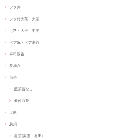
フタ丼
フタ付大茶・大茶
毛料・大平・中平
ペア碗・ペア湯呑
寿司湯呑
長湯呑
煎茶
煎茶蓋なし
蓋付煎茶
土瓶
急須
急須(美濃・有田)