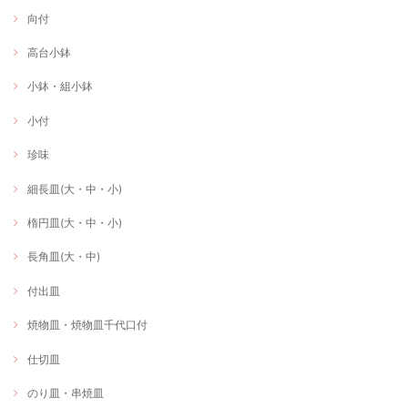
向付
高台小鉢
小鉢・組小鉢
小付
珍味
細長皿(大・中・小)
楕円皿(大・中・小)
長角皿(大・中)
付出皿
焼物皿・焼物皿千代口付
仕切皿
のり皿・串焼皿