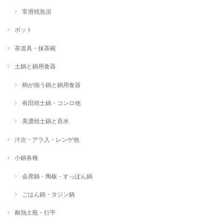
常滑焼急須
ポット
茶道具・抹茶碗
土鍋と鍋用食器
柄が揃う鍋と鍋用食器
有田焼土鍋・コンロ他
美濃焼土鍋と呑水
汁次・アラ入・レンゲ他
小鍋各種
会席鍋・陶板・すっぽん鍋
ごはん鍋・タジン鍋
耐熱土瓶・行平