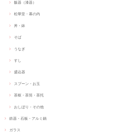
飯器（漆器）
松華堂・幕の内
丼・鉢
そば
うなぎ
すし
盛込器
スプーン・お玉
茶枢・茶筒・茶托
おしぼり・その他
鉄器・石板・アルミ鍋
ガラス