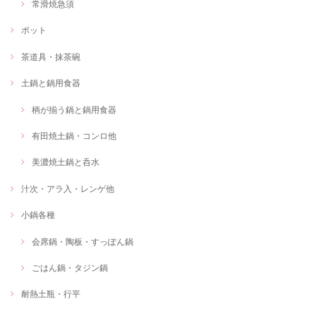
常滑焼急須
ポット
茶道具・抹茶碗
土鍋と鍋用食器
柄が揃う鍋と鍋用食器
有田焼土鍋・コンロ他
美濃焼土鍋と呑水
汁次・アラ入・レンゲ他
小鍋各種
会席鍋・陶板・すっぽん鍋
ごはん鍋・タジン鍋
耐熱土瓶・行平