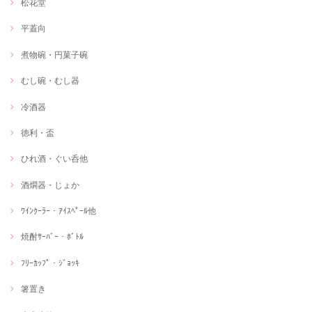
松花堂
平蓋向
煮物碗・円菓子碗
むし碗・むし器
冷酒器
徳利・盃
ひれ酒・ぐい呑他
酒燗器・じょか
ﾜｲﾝｸｰﾗｰ・ｱｲｽﾍﾟｰﾙ他
焼酎ｻｰﾊﾞｰ・ﾎﾞﾄﾙ
ﾌﾘｰｶｯﾌﾟ・ｼﾞｮｯｷ
箸置き