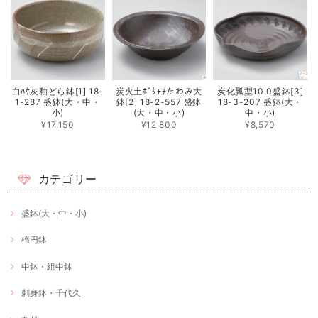
白ﾊｹ灰釉どら鉢[1] 18-
炭火土ﾎﾞﾀﾓﾁたわみ大
炭化瓢型10.0盛鉢[3]
1-287 盛鉢(大・中・
鉢[2] 18-2-557 盛鉢
18-3-207 盛鉢(大・
小)
(大・中・小)
中・小)
¥17,150
¥12,800
¥8,570
カテゴリー
盛鉢(大・中・小)
楕円鉢
中鉢・組中鉢
刺身鉢・千代久