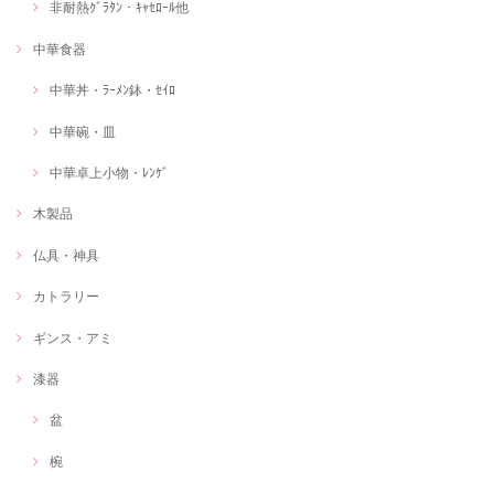
非耐熱ｸﾞﾗﾀﾝ・ｷｬｾﾛｰﾙ他
中華食器
中華丼・ﾗｰﾒﾝ鉢・ｾｲﾛ
中華碗・皿
中華卓上小物・ﾚﾝｹﾞ
木製品
仏具・神具
カトラリー
ギンス・アミ
漆器
盆
椀