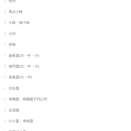
向付
高台小鉢
小鉢・組小鉢
小付
珍味
細長皿(大・中・小)
楕円皿(大・中・小)
長角皿(大・中)
付出皿
焼物皿・焼物皿千代口付
仕切皿
のり皿・串焼皿