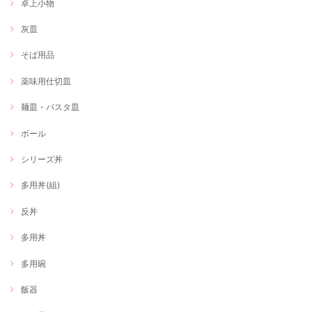
卓上小物
灰皿
そば用品
薬味用仕切皿
麺皿・パスタ皿
ボール
シリーズ丼
多用丼(組)
反丼
多用丼
多用碗
飯器