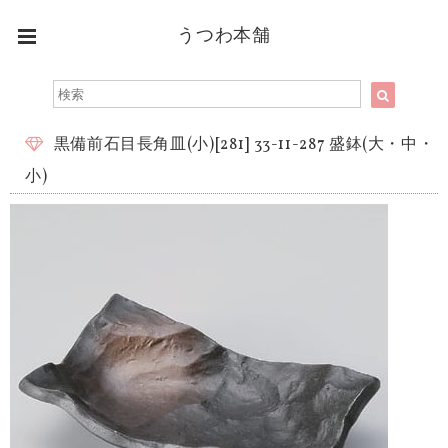
うつわ本舗
黒備前石目長角皿(小)[281] 33-11-287 盛鉢(大・中・
小)