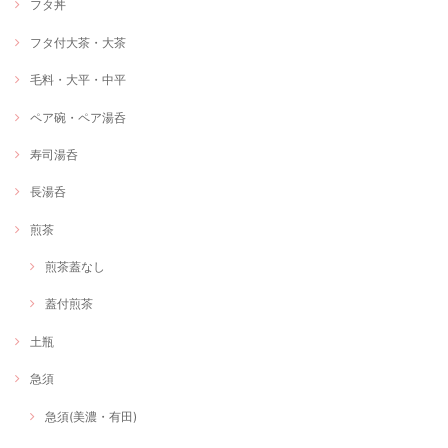
フタ丼
フタ付大茶・大茶
毛料・大平・中平
ペア碗・ペア湯呑
寿司湯呑
長湯呑
煎茶
煎茶蓋なし
蓋付煎茶
土瓶
急須
急須(美濃・有田)