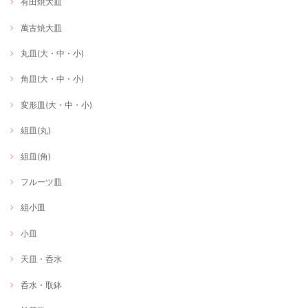
有田焼大皿
萬古焼大皿
丸皿(大・中・小)
角皿(大・中・小)
変形皿(大・中・小)
組皿(丸)
組皿(角)
フルーツ皿
組小皿
小皿
天皿・呑水
呑水・取鉢