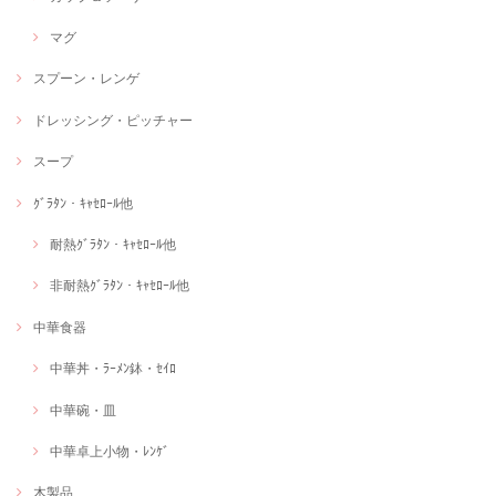
マグ
スプーン・レンゲ
ドレッシング・ピッチャー
スープ
ｸﾞﾗﾀﾝ・ｷｬｾﾛｰﾙ他
耐熱ｸﾞﾗﾀﾝ・ｷｬｾﾛｰﾙ他
非耐熱ｸﾞﾗﾀﾝ・ｷｬｾﾛｰﾙ他
中華食器
中華丼・ﾗｰﾒﾝ鉢・ｾｲﾛ
中華碗・皿
中華卓上小物・ﾚﾝｹﾞ
木製品