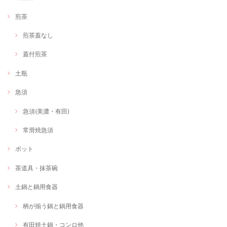
煎茶
煎茶蓋なし
蓋付煎茶
土瓶
急須
急須(美濃・有田)
常滑焼急須
ポット
茶道具・抹茶碗
土鍋と鍋用食器
柄が揃う鍋と鍋用食器
有田焼土鍋・コンロ他