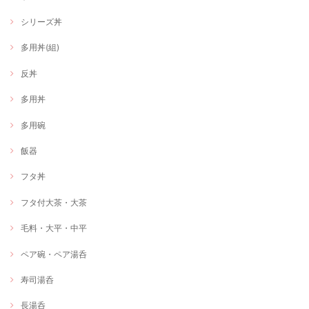
シリーズ丼
多用丼(組)
反丼
多用丼
多用碗
飯器
フタ丼
フタ付大茶・大茶
毛料・大平・中平
ペア碗・ペア湯呑
寿司湯呑
長湯呑