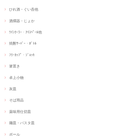
ひれ酒・ぐい呑他
酒燗器・じょか
ﾜｲﾝｸｰﾗｰ・ｱｲｽﾍﾟｰﾙ他
焼酎ｻｰﾊﾞｰ・ﾎﾞﾄﾙ
ﾌﾘｰｶｯﾌﾟ・ｼﾞｮｯｷ
箸置き
卓上小物
灰皿
そば用品
薬味用仕切皿
麺皿・パスタ皿
ボール