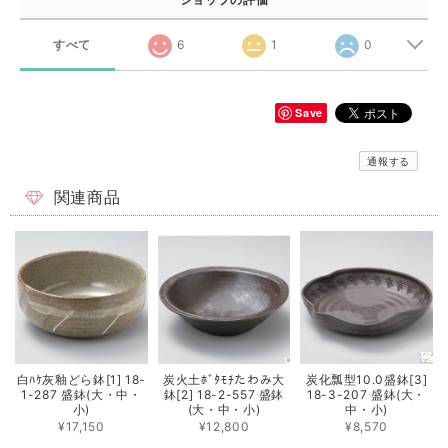
すべて
6
1
0
Save
通報する
関連商品
白ﾊｹ灰釉どら鉢[1] 18-
炭火土ﾎﾞﾀﾓﾁたわみ大
炭化瓢型10.0盛鉢[3]
1-287 盛鉢(大・中・
鉢[2] 18-2-557 盛鉢
18-3-207 盛鉢(大・
小)
(大・中・小)
中・小)
¥17,150
¥12,800
¥8,570