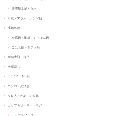
美濃焼土鍋と呑水
汁次・アラ入・レンゲ他
小鍋各種
会席鍋・陶板・すっぽん鍋
ごはん鍋・タジン鍋
耐熱土瓶・行平
土瓶蒸し
ﾋﾞﾋﾞﾝﾊﾞ・ﾁｹﾞ鍋
コンロ・火消壺
タレ入・かめ・すり鉢
カップ＆ソーサー・マグ
カップ＆ソーサー