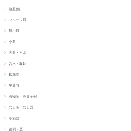
組皿(角)
フルーツ皿
組小皿
小皿
天皿・呑水
呑水・取鉢
松花堂
平蓋向
煮物碗・円菓子碗
むし碗・むし器
冷酒器
徳利・盃