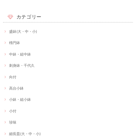
カテゴリー
盛鉢(大・中・小)
楕円鉢
中鉢・組中鉢
刺身鉢・千代久
向付
高台小鉢
小鉢・組小鉢
小付
珍味
細長皿(大・中・小)