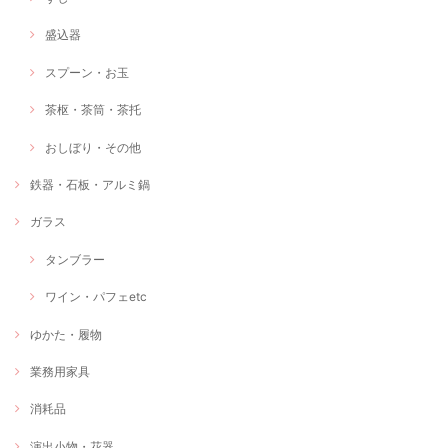
盛込器
スプーン・お玉
茶枢・茶筒・茶托
おしぼり・その他
鉄器・石板・アルミ鍋
ガラス
タンブラー
ワイン・パフェetc
ゆかた・履物
業務用家具
消耗品
演出小物・花器