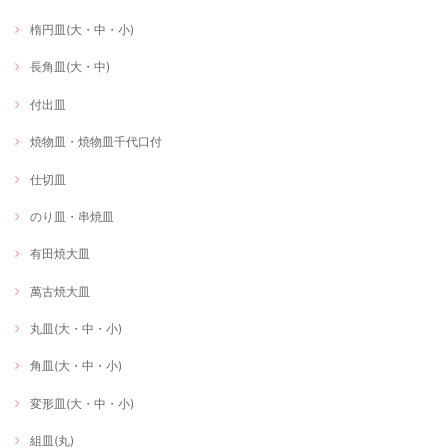
楕円皿(大・中・小)
長角皿(大・中)
付出皿
焼物皿・焼物皿千代口付
仕切皿
のり皿・串焼皿
有田焼大皿
萬古焼大皿
丸皿(大・中・小)
角皿(大・中・小)
変形皿(大・中・小)
組皿(丸)