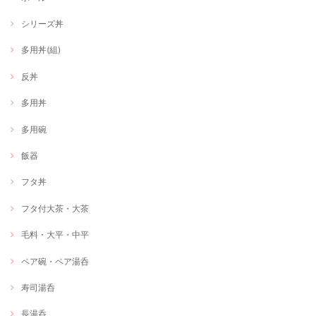
シリーズ丼
多用丼(組)
反丼
多用丼
多用碗
飯器
フタ丼
フタ付大茶・大茶
毛料・大平・中平
ペア碗・ペア湯呑
寿司湯呑
長湯呑