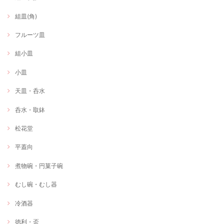
組皿(角)
フルーツ皿
組小皿
小皿
天皿・呑水
呑水・取鉢
松花堂
平蓋向
煮物碗・円菓子碗
むし碗・むし器
冷酒器
徳利・盃