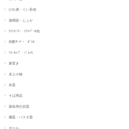
ひれ酒・ぐい呑他
酒燗器・じょか
ﾜｲﾝｸｰﾗｰ・ｱｲｽﾍﾟｰﾙ他
焼酎ｻｰﾊﾞｰ・ﾎﾞﾄﾙ
ﾌﾘｰｶｯﾌﾟ・ｼﾞｮｯｷ
箸置き
卓上小物
灰皿
そば用品
薬味用仕切皿
麺皿・パスタ皿
ボール