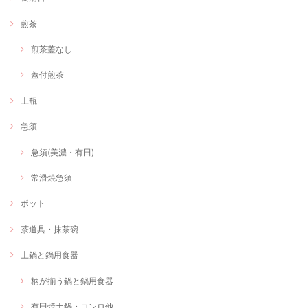
煎茶
煎茶蓋なし
蓋付煎茶
土瓶
急須
急須(美濃・有田)
常滑焼急須
ポット
茶道具・抹茶碗
土鍋と鍋用食器
柄が揃う鍋と鍋用食器
有田焼土鍋・コンロ他