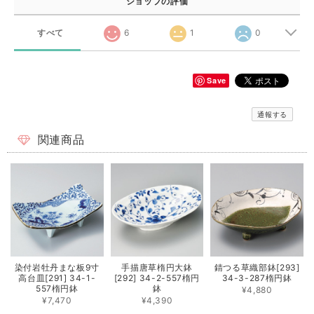
ショップの評価
すべて
6
1
0
Save
通報する
関連商品
染付岩牡丹まな板9寸
手描唐草楕円大鉢
錆つる草織部鉢[293]
高台皿[291] 34-1-
[292] 34-2-557楕円
34-3-287楕円鉢
557楕円鉢
鉢
¥4,880
¥7,470
¥4,390