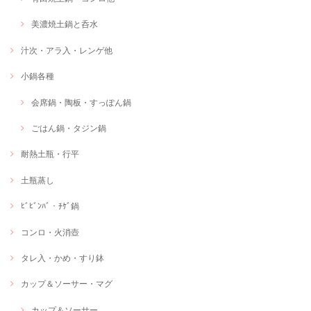
美濃焼土鍋と呑水
汁次・アラ入・レンゲ他
小鍋各種
会席鍋・陶板・すっぽん鍋
ごはん鍋・タジン鍋
耐熱土瓶・行平
土瓶蒸し
ﾋﾞﾋﾞﾝﾊﾞ・ﾁｹﾞ鍋
コンロ・火消壺
タレ入・かめ・すり鉢
カップ＆ソーサー・マグ
カップ＆ソーサー