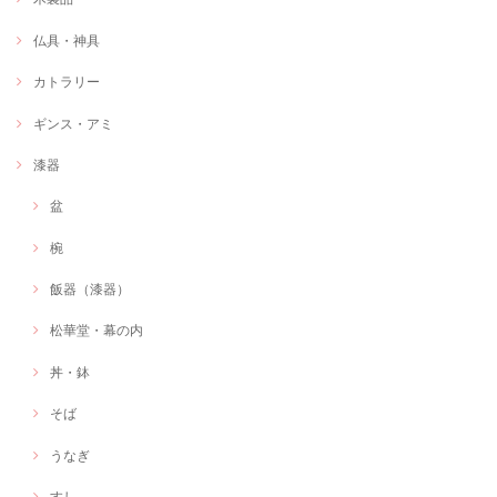
仏具・神具
カトラリー
ギンス・アミ
漆器
盆
椀
飯器（漆器）
松華堂・幕の内
丼・鉢
そば
うなぎ
すし