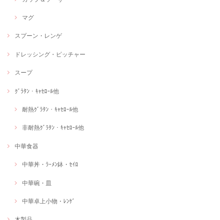
マグ
スプーン・レンゲ
ドレッシング・ピッチャー
スープ
ｸﾞﾗﾀﾝ・ｷｬｾﾛｰﾙ他
耐熱ｸﾞﾗﾀﾝ・ｷｬｾﾛｰﾙ他
非耐熱ｸﾞﾗﾀﾝ・ｷｬｾﾛｰﾙ他
中華食器
中華丼・ﾗｰﾒﾝ鉢・ｾｲﾛ
中華碗・皿
中華卓上小物・ﾚﾝｹﾞ
木製品