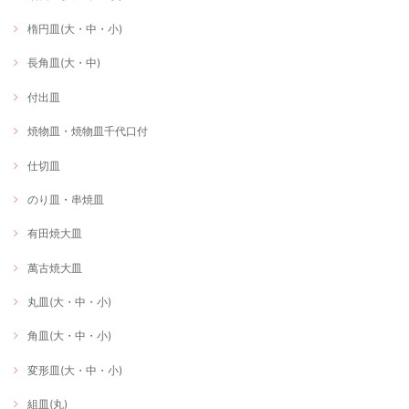
楕円皿(大・中・小)
長角皿(大・中)
付出皿
焼物皿・焼物皿千代口付
仕切皿
のり皿・串焼皿
有田焼大皿
萬古焼大皿
丸皿(大・中・小)
角皿(大・中・小)
変形皿(大・中・小)
組皿(丸)