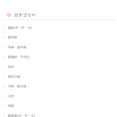
カテゴリー
盛鉢(大・中・小)
楕円鉢
中鉢・組中鉢
刺身鉢・千代久
向付
高台小鉢
小鉢・組小鉢
小付
珍味
細長皿(大・中・小)