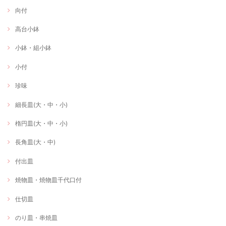
向付
高台小鉢
小鉢・組小鉢
小付
珍味
細長皿(大・中・小)
楕円皿(大・中・小)
長角皿(大・中)
付出皿
焼物皿・焼物皿千代口付
仕切皿
のり皿・串焼皿