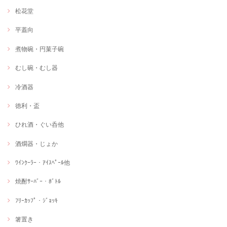
松花堂
平蓋向
煮物碗・円菓子碗
むし碗・むし器
冷酒器
徳利・盃
ひれ酒・ぐい呑他
酒燗器・じょか
ﾜｲﾝｸｰﾗｰ・ｱｲｽﾍﾟｰﾙ他
焼酎ｻｰﾊﾞｰ・ﾎﾞﾄﾙ
ﾌﾘｰｶｯﾌﾟ・ｼﾞｮｯｷ
箸置き