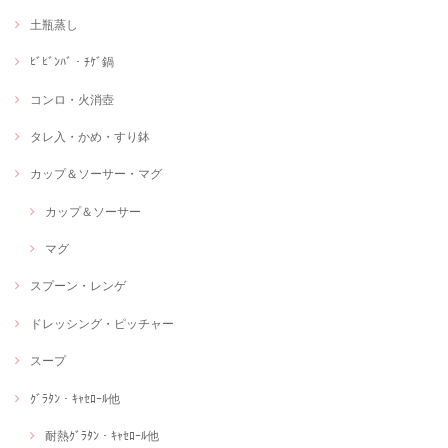
土瓶蒸し
ﾋﾞﾋﾞﾝﾊﾞ・ﾁｹﾞ鍋
コンロ・火消壺
タレ入・かめ・すり鉢
カップ＆ソーサー・マグ
カップ＆ソーサー
マグ
スプーン・レンゲ
ドレッシング・ピッチャー
スープ
ｸﾞﾗﾀﾝ・ｷｬｾﾛｰﾙ他
耐熱ｸﾞﾗﾀﾝ・ｷｬｾﾛｰﾙ他