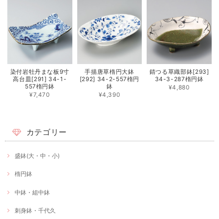
染付岩牡丹まな板9寸
手描唐草楕円大鉢
錆つる草織部鉢[293]
高台皿[291] 34-1-
[292] 34-2-557楕円
34-3-287楕円鉢
557楕円鉢
鉢
¥4,880
¥7,470
¥4,390
カテゴリー
盛鉢(大・中・小)
楕円鉢
中鉢・組中鉢
刺身鉢・千代久