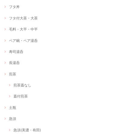
フタ丼
フタ付大茶・大茶
毛料・大平・中平
ペア碗・ペア湯呑
寿司湯呑
長湯呑
煎茶
煎茶蓋なし
蓋付煎茶
土瓶
急須
急須(美濃・有田)