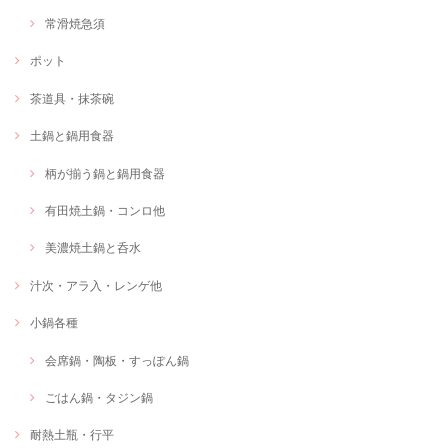
常滑焼急須
ポット
茶道具・抹茶碗
土鍋と鍋用食器
柄が揃う鍋と鍋用食器
有田焼土鍋・コンロ他
美濃焼土鍋と呑水
汁次・アラ入・レンゲ他
小鍋各種
会席鍋・陶板・すっぽん鍋
ごはん鍋・タジン鍋
耐熱土瓶・行平