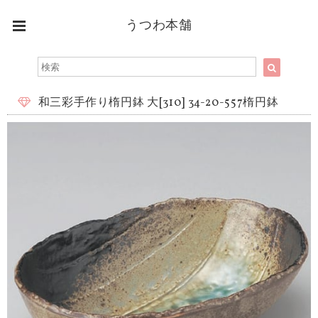
うつわ本舗
和三彩手作り楕円鉢 大[310] 34-20-557楕円鉢