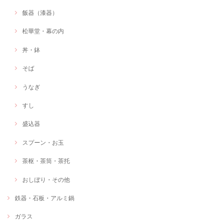
飯器（漆器）
松華堂・幕の内
丼・鉢
そば
うなぎ
すし
盛込器
スプーン・お玉
茶枢・茶筒・茶托
おしぼり・その他
鉄器・石板・アルミ鍋
ガラス