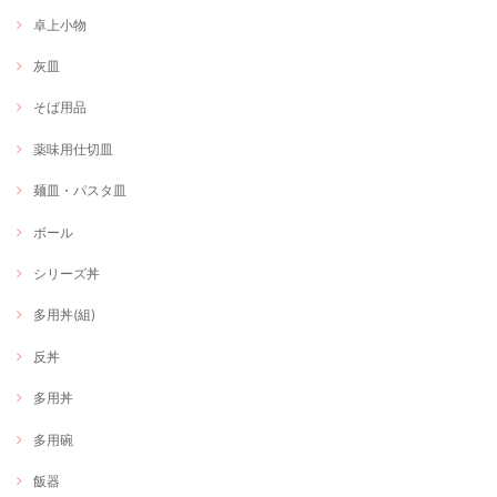
卓上小物
灰皿
そば用品
薬味用仕切皿
麺皿・パスタ皿
ボール
シリーズ丼
多用丼(組)
反丼
多用丼
多用碗
飯器