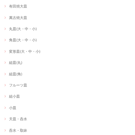
有田焼大皿
萬古焼大皿
丸皿(大・中・小)
角皿(大・中・小)
変形皿(大・中・小)
組皿(丸)
組皿(角)
フルーツ皿
組小皿
小皿
天皿・呑水
呑水・取鉢