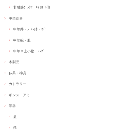
非耐熱ｸﾞﾗﾀﾝ・ｷｬｾﾛｰﾙ他
中華食器
中華丼・ﾗｰﾒﾝ鉢・ｾｲﾛ
中華碗・皿
中華卓上小物・ﾚﾝｹﾞ
木製品
仏具・神具
カトラリー
ギンス・アミ
漆器
盆
椀