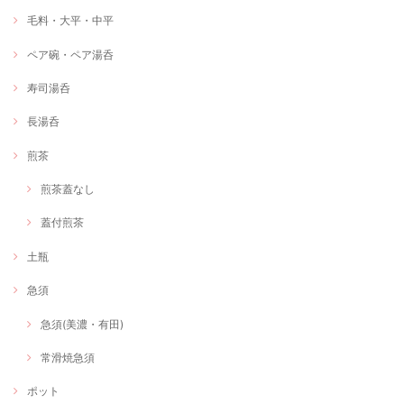
毛料・大平・中平
ペア碗・ペア湯呑
寿司湯呑
長湯呑
煎茶
煎茶蓋なし
蓋付煎茶
土瓶
急須
急須(美濃・有田)
常滑焼急須
ポット