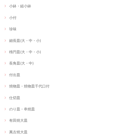
小鉢・組小鉢
小付
珍味
細長皿(大・中・小)
楕円皿(大・中・小)
長角皿(大・中)
付出皿
焼物皿・焼物皿千代口付
仕切皿
のり皿・串焼皿
有田焼大皿
萬古焼大皿