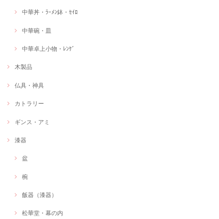
中華丼・ﾗｰﾒﾝ鉢・ｾｲﾛ
中華碗・皿
中華卓上小物・ﾚﾝｹﾞ
木製品
仏具・神具
カトラリー
ギンス・アミ
漆器
盆
椀
飯器（漆器）
松華堂・幕の内