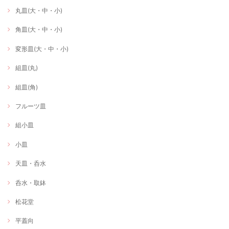
丸皿(大・中・小)
角皿(大・中・小)
変形皿(大・中・小)
組皿(丸)
組皿(角)
フルーツ皿
組小皿
小皿
天皿・呑水
呑水・取鉢
松花堂
平蓋向