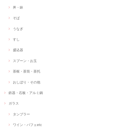
丼・鉢
そば
うなぎ
すし
盛込器
スプーン・お玉
茶枢・茶筒・茶托
おしぼり・その他
鉄器・石板・アルミ鍋
ガラス
タンブラー
ワイン・パフェetc