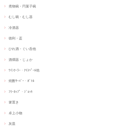
煮物碗・円菓子碗
むし碗・むし器
冷酒器
徳利・盃
ひれ酒・ぐい呑他
酒燗器・じょか
ﾜｲﾝｸｰﾗｰ・ｱｲｽﾍﾟｰﾙ他
焼酎ｻｰﾊﾞｰ・ﾎﾞﾄﾙ
ﾌﾘｰｶｯﾌﾟ・ｼﾞｮｯｷ
箸置き
卓上小物
灰皿