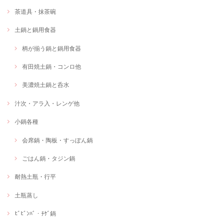
茶道具・抹茶碗
土鍋と鍋用食器
柄が揃う鍋と鍋用食器
有田焼土鍋・コンロ他
美濃焼土鍋と呑水
汁次・アラ入・レンゲ他
小鍋各種
会席鍋・陶板・すっぽん鍋
ごはん鍋・タジン鍋
耐熱土瓶・行平
土瓶蒸し
ﾋﾞﾋﾞﾝﾊﾞ・ﾁｹﾞ鍋