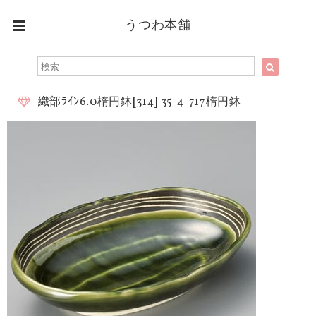
うつわ本舗
織部ﾗｲﾝ6.0楕円鉢[314] 35-4-717楕円鉢