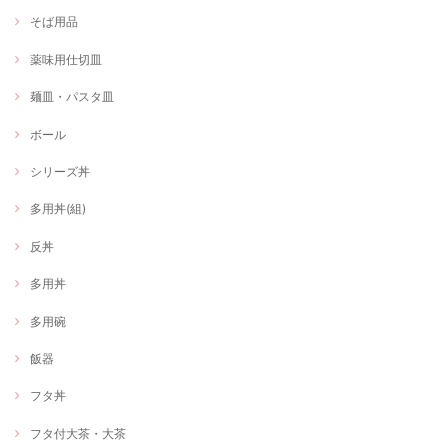
そば用品
薬味用仕切皿
麺皿・パスタ皿
ボール
シリーズ丼
多用丼(組)
反丼
多用丼
多用碗
飯器
フタ丼
フタ付大茶・大茶