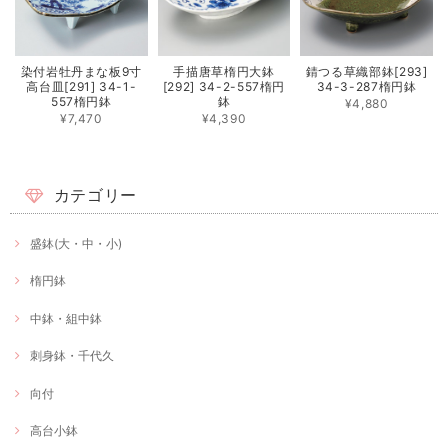
染付岩牡丹まな板9寸
手描唐草楕円大鉢
錆つる草織部鉢[293]
高台皿[291] 34-1-
[292] 34-2-557楕円
34-3-287楕円鉢
557楕円鉢
鉢
¥4,880
¥7,470
¥4,390
カテゴリー
盛鉢(大・中・小)
楕円鉢
中鉢・組中鉢
刺身鉢・千代久
向付
高台小鉢