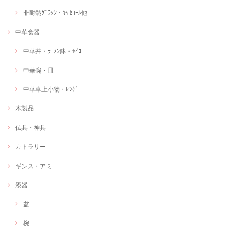
非耐熱ｸﾞﾗﾀﾝ・ｷｬｾﾛｰﾙ他
中華食器
中華丼・ﾗｰﾒﾝ鉢・ｾｲﾛ
中華碗・皿
中華卓上小物・ﾚﾝｹﾞ
木製品
仏具・神具
カトラリー
ギンス・アミ
漆器
盆
椀