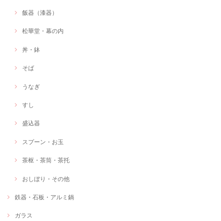
飯器（漆器）
松華堂・幕の内
丼・鉢
そば
うなぎ
すし
盛込器
スプーン・お玉
茶枢・茶筒・茶托
おしぼり・その他
鉄器・石板・アルミ鍋
ガラス