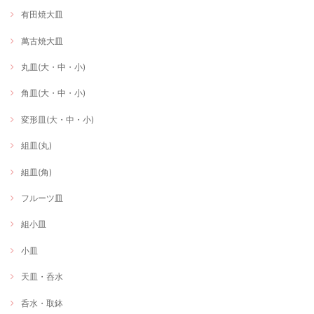
有田焼大皿
萬古焼大皿
丸皿(大・中・小)
角皿(大・中・小)
変形皿(大・中・小)
組皿(丸)
組皿(角)
フルーツ皿
組小皿
小皿
天皿・呑水
呑水・取鉢