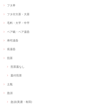
フタ丼
フタ付大茶・大茶
毛料・大平・中平
ペア碗・ペア湯呑
寿司湯呑
長湯呑
煎茶
煎茶蓋なし
蓋付煎茶
土瓶
急須
急須(美濃・有田)