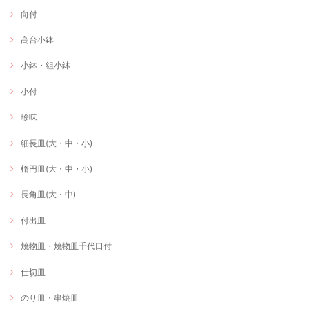
向付
高台小鉢
小鉢・組小鉢
小付
珍味
細長皿(大・中・小)
楕円皿(大・中・小)
長角皿(大・中)
付出皿
焼物皿・焼物皿千代口付
仕切皿
のり皿・串焼皿