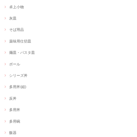
卓上小物
灰皿
そば用品
薬味用仕切皿
麺皿・パスタ皿
ボール
シリーズ丼
多用丼(組)
反丼
多用丼
多用碗
飯器