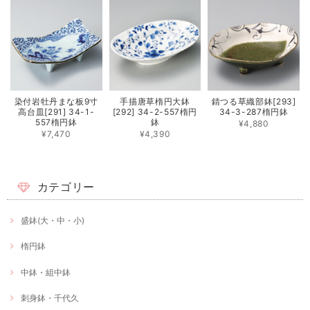
染付岩牡丹まな板9寸
手描唐草楕円大鉢
錆つる草織部鉢[293]
高台皿[291] 34-1-
[292] 34-2-557楕円
34-3-287楕円鉢
557楕円鉢
鉢
¥4,880
¥7,470
¥4,390
カテゴリー
盛鉢(大・中・小)
楕円鉢
中鉢・組中鉢
刺身鉢・千代久