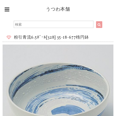
うつわ本舗
粉引青流6.5ﾎﾞｰﾙ[328] 35-18-677楕円鉢