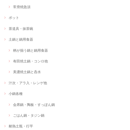
常滑焼急須
ポット
茶道具・抹茶碗
土鍋と鍋用食器
柄が揃う鍋と鍋用食器
有田焼土鍋・コンロ他
美濃焼土鍋と呑水
汁次・アラ入・レンゲ他
小鍋各種
会席鍋・陶板・すっぽん鍋
ごはん鍋・タジン鍋
耐熱土瓶・行平