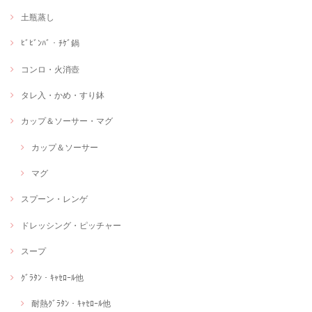
土瓶蒸し
ﾋﾞﾋﾞﾝﾊﾞ・ﾁｹﾞ鍋
コンロ・火消壺
タレ入・かめ・すり鉢
カップ＆ソーサー・マグ
カップ＆ソーサー
マグ
スプーン・レンゲ
ドレッシング・ピッチャー
スープ
ｸﾞﾗﾀﾝ・ｷｬｾﾛｰﾙ他
耐熱ｸﾞﾗﾀﾝ・ｷｬｾﾛｰﾙ他