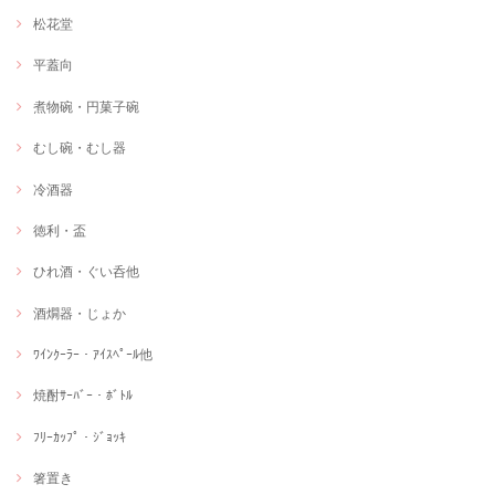
松花堂
平蓋向
煮物碗・円菓子碗
むし碗・むし器
冷酒器
徳利・盃
ひれ酒・ぐい呑他
酒燗器・じょか
ﾜｲﾝｸｰﾗｰ・ｱｲｽﾍﾟｰﾙ他
焼酎ｻｰﾊﾞｰ・ﾎﾞﾄﾙ
ﾌﾘｰｶｯﾌﾟ・ｼﾞｮｯｷ
箸置き