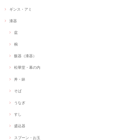
ギンス・アミ
漆器
盆
椀
飯器（漆器）
松華堂・幕の内
丼・鉢
そば
うなぎ
すし
盛込器
スプーン・お玉