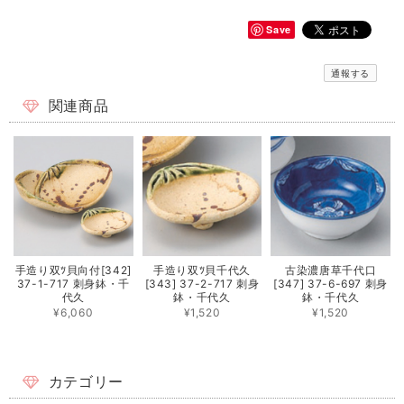
Save
通報する
関連商品
手造り双ﾂ貝向付[342]
手造り双ﾂ貝千代久
古染濃唐草千代口
37-1-717 刺身鉢・千
[343] 37-2-717 刺身
[347] 37-6-697 刺身
代久
鉢・千代久
鉢・千代久
¥6,060
¥1,520
¥1,520
カテゴリー