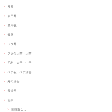
反丼
多用丼
多用碗
飯器
フタ丼
フタ付大茶・大茶
毛料・大平・中平
ペア碗・ペア湯呑
寿司湯呑
長湯呑
煎茶
煎茶蓋なし