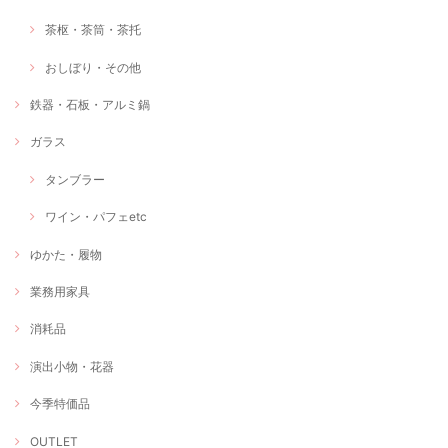
茶枢・茶筒・茶托
おしぼり・その他
鉄器・石板・アルミ鍋
ガラス
タンブラー
ワイン・パフェetc
ゆかた・履物
業務用家具
消耗品
演出小物・花器
今季特価品
OUTLET