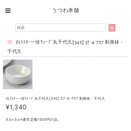
うつわ本舗
白ﾗｽﾀｰ一珍ｳｪｰﾌﾞ丸千代久[345] 37-4-757 刺身鉢・
千代久
白ﾗｽﾀｰ一珍ｳｪｰﾌﾞ丸千代久[345] 37-4-757 刺身鉢・千代久
¥1,340
6.5×3㎝※通常定価1936円の品。