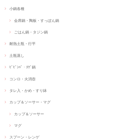
小鍋各種
会席鍋・陶板・すっぽん鍋
ごはん鍋・タジン鍋
耐熱土瓶・行平
土瓶蒸し
ﾋﾞﾋﾞﾝﾊﾞ・ﾁｹﾞ鍋
コンロ・火消壺
タレ入・かめ・すり鉢
カップ＆ソーサー・マグ
カップ＆ソーサー
マグ
スプーン・レンゲ