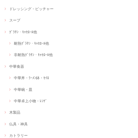
ドレッシング・ピッチャー
スープ
ｸﾞﾗﾀﾝ・ｷｬｾﾛｰﾙ他
耐熱ｸﾞﾗﾀﾝ・ｷｬｾﾛｰﾙ他
非耐熱ｸﾞﾗﾀﾝ・ｷｬｾﾛｰﾙ他
中華食器
中華丼・ﾗｰﾒﾝ鉢・ｾｲﾛ
中華碗・皿
中華卓上小物・ﾚﾝｹﾞ
木製品
仏具・神具
カトラリー