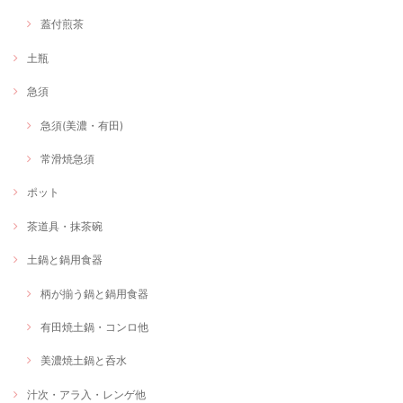
蓋付煎茶
土瓶
急須
急須(美濃・有田)
常滑焼急須
ポット
茶道具・抹茶碗
土鍋と鍋用食器
柄が揃う鍋と鍋用食器
有田焼土鍋・コンロ他
美濃焼土鍋と呑水
汁次・アラ入・レンゲ他