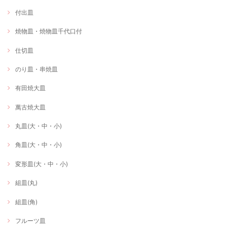
付出皿
焼物皿・焼物皿千代口付
仕切皿
のり皿・串焼皿
有田焼大皿
萬古焼大皿
丸皿(大・中・小)
角皿(大・中・小)
変形皿(大・中・小)
組皿(丸)
組皿(角)
フルーツ皿