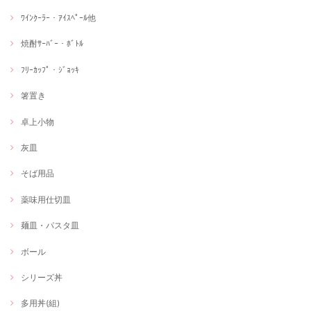
ﾜｲﾝｸｰﾗｰ・ｱｲｽﾍﾟｰﾙ他
焼酎ｻｰﾊﾞｰ・ﾎﾞﾄﾙ
ﾌﾘｰｶｯﾌﾟ・ｼﾞｮｯｷ
箸置き
卓上小物
灰皿
そば用品
薬味用仕切皿
麺皿・パスタ皿
ボール
シリーズ丼
多用丼(組)