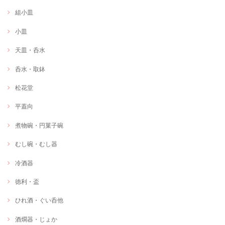
組小皿
小皿
天皿・呑水
呑水・取鉢
松花堂
平蓋向
煮物碗・円菓子碗
むし碗・むし器
冷酒器
徳利・盃
ひれ酒・ぐい呑他
酒燗器・じょか