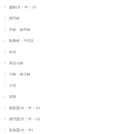
盛鉢(大・中・小)
楕円鉢
中鉢・組中鉢
刺身鉢・千代久
向付
高台小鉢
小鉢・組小鉢
小付
珍味
細長皿(大・中・小)
楕円皿(大・中・小)
長角皿(大・中)