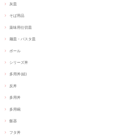
灰皿
そば用品
薬味用仕切皿
麺皿・パスタ皿
ボール
シリーズ丼
多用丼(組)
反丼
多用丼
多用碗
飯器
フタ丼