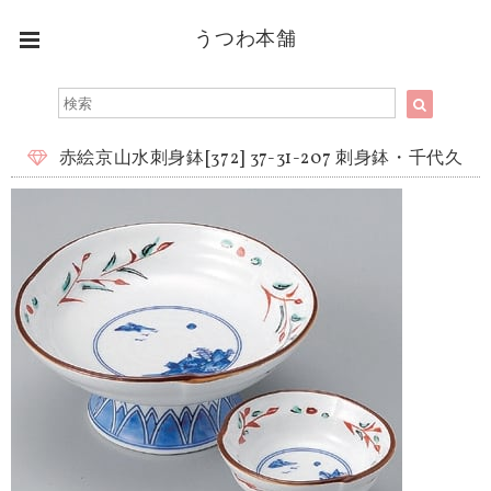
うつわ本舗
赤絵京山水刺身鉢[372] 37-31-207 刺身鉢・千代久