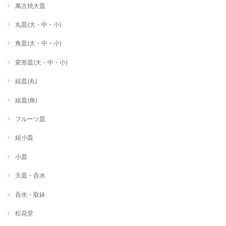
萬古焼大皿
丸皿(大・中・小)
角皿(大・中・小)
変形皿(大・中・小)
組皿(丸)
組皿(角)
フルーツ皿
組小皿
小皿
天皿・呑水
呑水・取鉢
松花堂