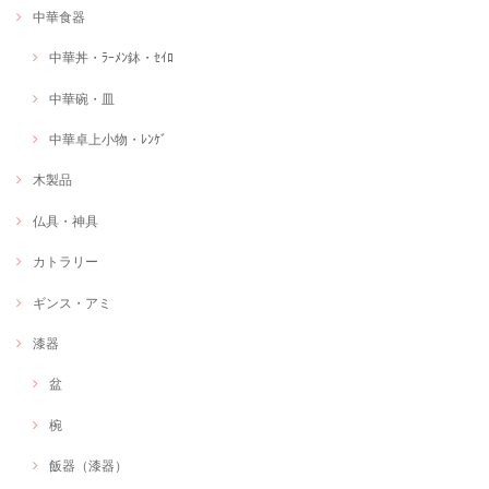
中華食器
中華丼・ﾗｰﾒﾝ鉢・ｾｲﾛ
中華碗・皿
中華卓上小物・ﾚﾝｹﾞ
木製品
仏具・神具
カトラリー
ギンス・アミ
漆器
盆
椀
飯器（漆器）