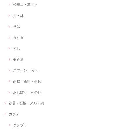
松華堂・幕の内
丼・鉢
そば
うなぎ
すし
盛込器
スプーン・お玉
茶枢・茶筒・茶托
おしぼり・その他
鉄器・石板・アルミ鍋
ガラス
タンブラー