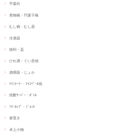
平蓋向
煮物碗・円菓子碗
むし碗・むし器
冷酒器
徳利・盃
ひれ酒・ぐい呑他
酒燗器・じょか
ﾜｲﾝｸｰﾗｰ・ｱｲｽﾍﾟｰﾙ他
焼酎ｻｰﾊﾞｰ・ﾎﾞﾄﾙ
ﾌﾘｰｶｯﾌﾟ・ｼﾞｮｯｷ
箸置き
卓上小物