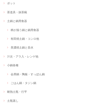
ポット
茶道具・抹茶碗
土鍋と鍋用食器
柄が揃う鍋と鍋用食器
有田焼土鍋・コンロ他
美濃焼土鍋と呑水
汁次・アラ入・レンゲ他
小鍋各種
会席鍋・陶板・すっぽん鍋
ごはん鍋・タジン鍋
耐熱土瓶・行平
土瓶蒸し