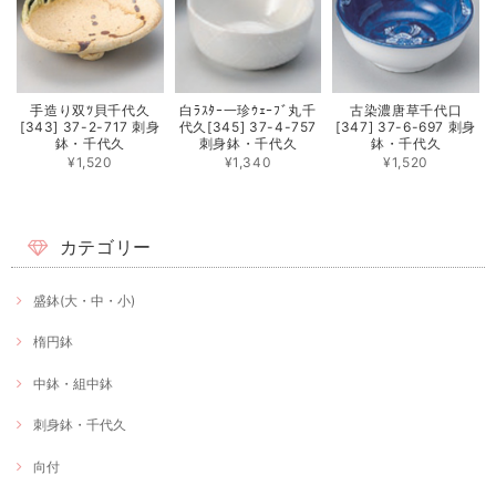
手造り双ﾂ貝千代久
白ﾗｽﾀｰ一珍ｳｪｰﾌﾞ丸千
古染濃唐草千代口
[343] 37-2-717 刺身
代久[345] 37-4-757
[347] 37-6-697 刺身
鉢・千代久
刺身鉢・千代久
鉢・千代久
¥1,520
¥1,340
¥1,520
カテゴリー
盛鉢(大・中・小)
楕円鉢
中鉢・組中鉢
刺身鉢・千代久
向付