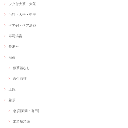
フタ付大茶・大茶
毛料・大平・中平
ペア碗・ペア湯呑
寿司湯呑
長湯呑
煎茶
煎茶蓋なし
蓋付煎茶
土瓶
急須
急須(美濃・有田)
常滑焼急須