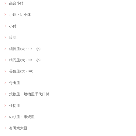
高台小鉢
小鉢・組小鉢
小付
珍味
細長皿(大・中・小)
楕円皿(大・中・小)
長角皿(大・中)
付出皿
焼物皿・焼物皿千代口付
仕切皿
のり皿・串焼皿
有田焼大皿