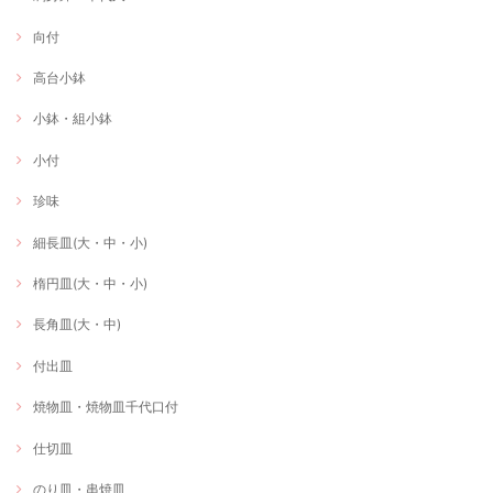
向付
高台小鉢
小鉢・組小鉢
小付
珍味
細長皿(大・中・小)
楕円皿(大・中・小)
長角皿(大・中)
付出皿
焼物皿・焼物皿千代口付
仕切皿
のり皿・串焼皿