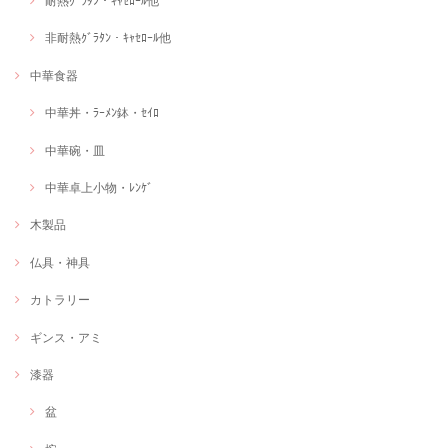
耐熱ｸﾞﾗﾀﾝ・ｷｬｾﾛｰﾙ他
非耐熱ｸﾞﾗﾀﾝ・ｷｬｾﾛｰﾙ他
中華食器
中華丼・ﾗｰﾒﾝ鉢・ｾｲﾛ
中華碗・皿
中華卓上小物・ﾚﾝｹﾞ
木製品
仏具・神具
カトラリー
ギンス・アミ
漆器
盆