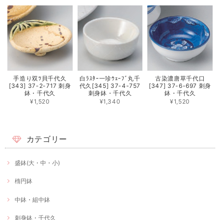
手造り双ﾂ貝千代久
白ﾗｽﾀｰ一珍ｳｪｰﾌﾞ丸千
古染濃唐草千代口
[343] 37-2-717 刺身
代久[345] 37-4-757
[347] 37-6-697 刺身
鉢・千代久
刺身鉢・千代久
鉢・千代久
¥1,520
¥1,340
¥1,520
カテゴリー
盛鉢(大・中・小)
楕円鉢
中鉢・組中鉢
刺身鉢・千代久