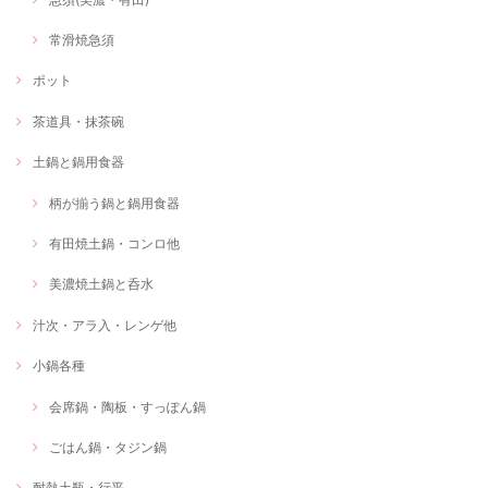
常滑焼急須
ポット
茶道具・抹茶碗
土鍋と鍋用食器
柄が揃う鍋と鍋用食器
有田焼土鍋・コンロ他
美濃焼土鍋と呑水
汁次・アラ入・レンゲ他
小鍋各種
会席鍋・陶板・すっぽん鍋
ごはん鍋・タジン鍋
耐熱土瓶・行平