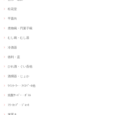
松花堂
平蓋向
煮物碗・円菓子碗
むし碗・むし器
冷酒器
徳利・盃
ひれ酒・ぐい呑他
酒燗器・じょか
ﾜｲﾝｸｰﾗｰ・ｱｲｽﾍﾟｰﾙ他
焼酎ｻｰﾊﾞｰ・ﾎﾞﾄﾙ
ﾌﾘｰｶｯﾌﾟ・ｼﾞｮｯｷ
箸置き