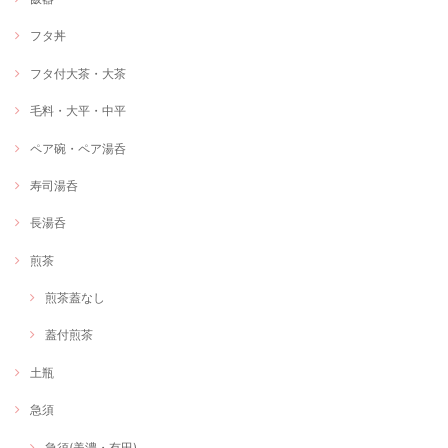
フタ丼
フタ付大茶・大茶
毛料・大平・中平
ペア碗・ペア湯呑
寿司湯呑
長湯呑
煎茶
煎茶蓋なし
蓋付煎茶
土瓶
急須
急須(美濃・有田)