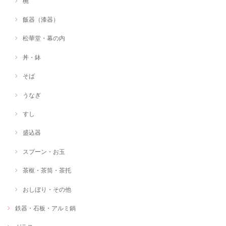
椀
飯器（漆器）
松華堂・幕の内
丼・鉢
そば
うなぎ
すし
盛込器
スプーン・お玉
茶枢・茶筒・茶托
おしぼり・その他
鉄器・石板・アルミ鍋