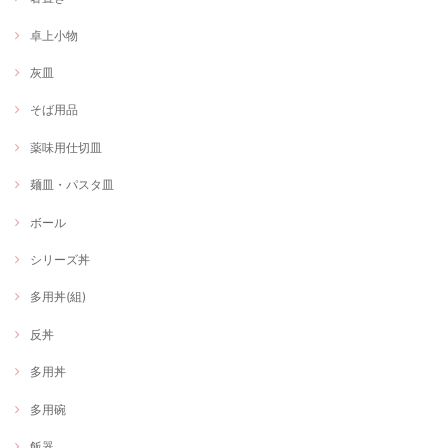
卓上小物
灰皿
そば用品
薬味用仕切皿
麺皿・パスタ皿
ボール
シリーズ丼
多用丼(組)
反丼
多用丼
多用碗
飯器