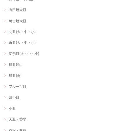
有田焼大皿
萬古焼大皿
丸皿(大・中・小)
角皿(大・中・小)
変形皿(大・中・小)
組皿(丸)
組皿(角)
フルーツ皿
組小皿
小皿
天皿・呑水
呑水・取鉢