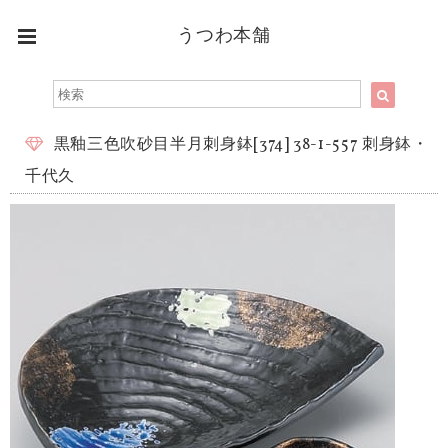
うつわ本舗
黒釉三色吹砂目半月刺身鉢[374] 38-1-557 刺身鉢・
千代久