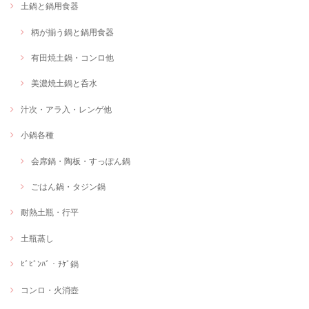
土鍋と鍋用食器
柄が揃う鍋と鍋用食器
有田焼土鍋・コンロ他
美濃焼土鍋と呑水
汁次・アラ入・レンゲ他
小鍋各種
会席鍋・陶板・すっぽん鍋
ごはん鍋・タジン鍋
耐熱土瓶・行平
土瓶蒸し
ﾋﾞﾋﾞﾝﾊﾞ・ﾁｹﾞ鍋
コンロ・火消壺