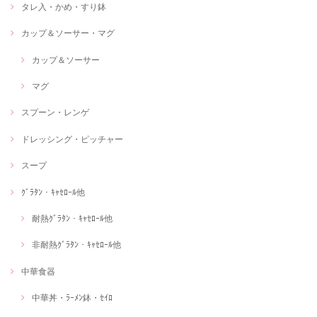
タレ入・かめ・すり鉢
カップ＆ソーサー・マグ
カップ＆ソーサー
マグ
スプーン・レンゲ
ドレッシング・ピッチャー
スープ
ｸﾞﾗﾀﾝ・ｷｬｾﾛｰﾙ他
耐熱ｸﾞﾗﾀﾝ・ｷｬｾﾛｰﾙ他
非耐熱ｸﾞﾗﾀﾝ・ｷｬｾﾛｰﾙ他
中華食器
中華丼・ﾗｰﾒﾝ鉢・ｾｲﾛ