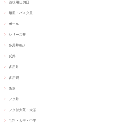
薬味用仕切皿
麺皿・パスタ皿
ボール
シリーズ丼
多用丼(組)
反丼
多用丼
多用碗
飯器
フタ丼
フタ付大茶・大茶
毛料・大平・中平