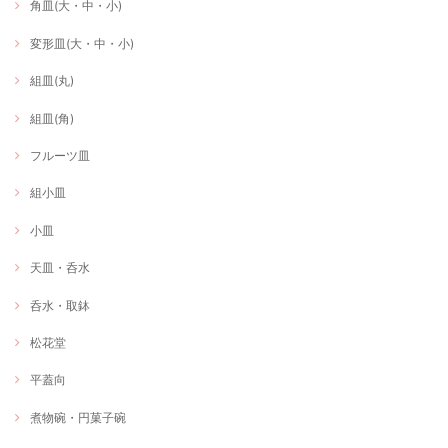
角皿(大・中・小)
変形皿(大・中・小)
組皿(丸)
組皿(角)
フルーツ皿
組小皿
小皿
天皿・呑水
呑水・取鉢
松花堂
平蓋向
煮物碗・円菓子碗