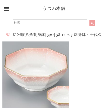
うつわ本舗
ﾋﾟﾝｸ吹八角刺身鉢[390] 38-17-717 刺身鉢・千代久