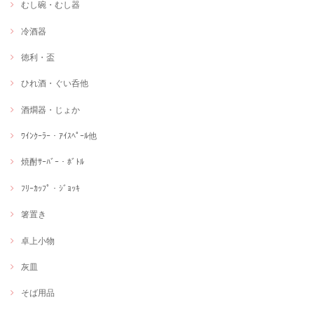
むし碗・むし器
冷酒器
徳利・盃
ひれ酒・ぐい呑他
酒燗器・じょか
ﾜｲﾝｸｰﾗｰ・ｱｲｽﾍﾟｰﾙ他
焼酎ｻｰﾊﾞｰ・ﾎﾞﾄﾙ
ﾌﾘｰｶｯﾌﾟ・ｼﾞｮｯｷ
箸置き
卓上小物
灰皿
そば用品