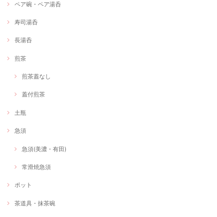
ペア碗・ペア湯呑
寿司湯呑
長湯呑
煎茶
煎茶蓋なし
蓋付煎茶
土瓶
急須
急須(美濃・有田)
常滑焼急須
ポット
茶道具・抹茶碗