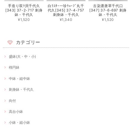
手造り双ﾂ貝千代久
白ﾗｽﾀｰ一珍ｳｪｰﾌﾞ丸千
古染濃唐草千代口
[343] 37-2-717 刺身
代久[345] 37-4-757
[347] 37-6-697 刺身
鉢・千代久
刺身鉢・千代久
鉢・千代久
¥1,520
¥1,340
¥1,520
カテゴリー
盛鉢(大・中・小)
楕円鉢
中鉢・組中鉢
刺身鉢・千代久
向付
高台小鉢
小鉢・組小鉢