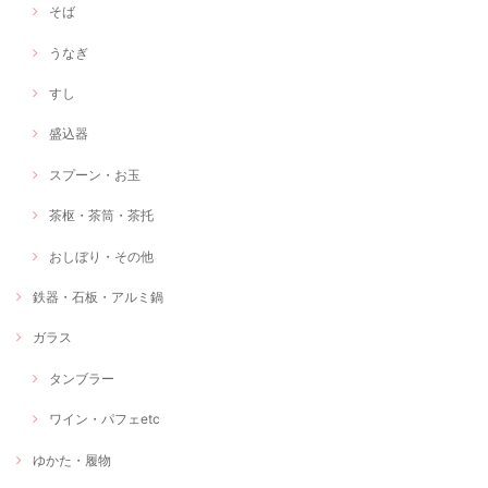
そば
うなぎ
すし
盛込器
スプーン・お玉
茶枢・茶筒・茶托
おしぼり・その他
鉄器・石板・アルミ鍋
ガラス
タンブラー
ワイン・パフェetc
ゆかた・履物