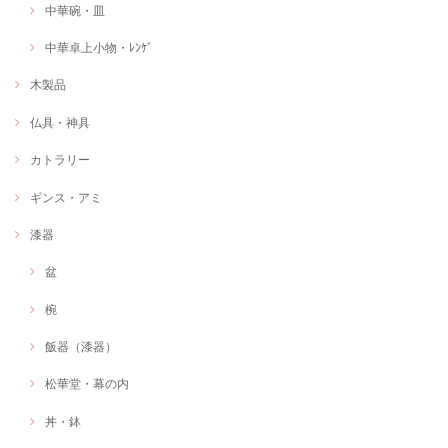
中華碗・皿
中華卓上小物・ﾚﾝｹﾞ
木製品
仏具・神具
カトラリー
ギンス・アミ
漆器
盆
椀
飯器（漆器）
松華堂・幕の内
丼・鉢