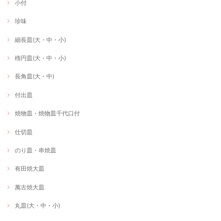
小付
珍味
細長皿(大・中・小)
楕円皿(大・中・小)
長角皿(大・中)
付出皿
焼物皿・焼物皿千代口付
仕切皿
のり皿・串焼皿
有田焼大皿
萬古焼大皿
丸皿(大・中・小)