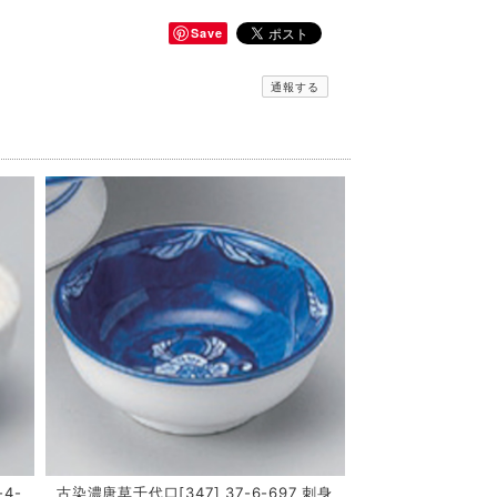
Save
通報する
-4-
古染濃唐草千代口[347] 37-6-697 刺身