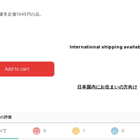
※通常定価1045円の品。
International shipping availa
Add to cart
日本国内にお住まいの方向け
の評価
べて
6
1
0