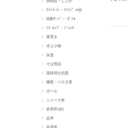
酒燗器・じょか
ﾜｲﾝｸｰﾗｰ・ｱｲｽﾍﾟｰﾙ他
焼酎ｻｰﾊﾞｰ・ﾎﾞﾄﾙ
ﾌﾘｰｶｯﾌﾟ・ｼﾞｮｯｷ
箸置き
卓上小物
灰皿
そば用品
薬味用仕切皿
麺皿・パスタ皿
ボール
シリーズ丼
多用丼(組)
反丼
多用丼