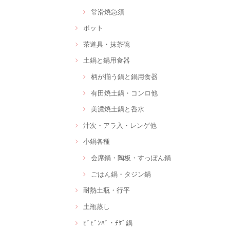
常滑焼急須
ポット
茶道具・抹茶碗
土鍋と鍋用食器
柄が揃う鍋と鍋用食器
有田焼土鍋・コンロ他
美濃焼土鍋と呑水
汁次・アラ入・レンゲ他
小鍋各種
会席鍋・陶板・すっぽん鍋
ごはん鍋・タジン鍋
耐熱土瓶・行平
土瓶蒸し
ﾋﾞﾋﾞﾝﾊﾞ・ﾁｹﾞ鍋