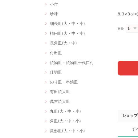
小付
珍味
8.3×3㎝
細長皿(大・中・小)
数量
楕円皿(大・中・小)
長角皿(大・中)
付出皿
焼物皿・焼物皿千代口付
仕切皿
のり皿・串焼皿
有田焼大皿
萬古焼大皿
丸皿(大・中・小)
ショップ
角皿(大・中・小)
す
変形皿(大・中・小)