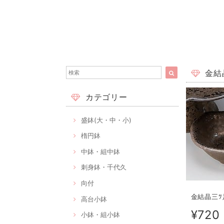
金結晶
カテゴリー
盛鉢(大・中・小)
楕円鉢
中鉢・組中鉢
刺身鉢・千代久
向付
金結晶三ﾂ足
高台小鉢
¥720
小鉢・組小鉢