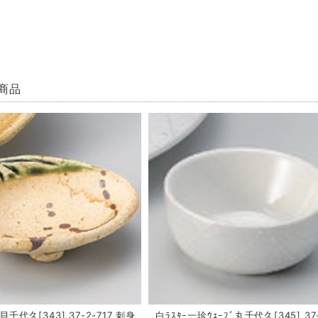
商品
千代久[343] 37-2-717 刺身
白ﾗｽﾀｰ一珍ｳｪｰﾌﾞ丸千代久[345] 37