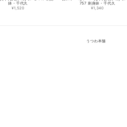
鉢・千代久
757 刺身鉢・千代久
¥1,520
¥1,340
うつわ本舗