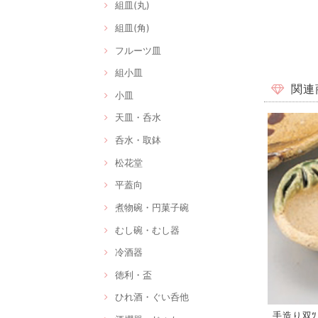
組皿(丸)
組皿(角)
フルーツ皿
組小皿
関連
小皿
天皿・呑水
呑水・取鉢
松花堂
平蓋向
煮物碗・円菓子碗
むし碗・むし器
冷酒器
徳利・盃
ひれ酒・ぐい呑他
手造り双ﾂ貝