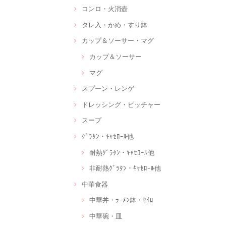
コンロ・火消壺
タレ入・かめ・すり鉢
カップ＆ソーサー・マグ
カップ＆ソーサー
マグ
スプーン・レンゲ
ドレッシング・ピッチャー
スープ
ｸﾞﾗﾀﾝ・ｷｬｾﾛｰﾙ他
耐熱ｸﾞﾗﾀﾝ・ｷｬｾﾛｰﾙ他
非耐熱ｸﾞﾗﾀﾝ・ｷｬｾﾛｰﾙ他
中華食器
中華丼・ﾗｰﾒﾝ鉢・ｾｲﾛ
中華碗・皿