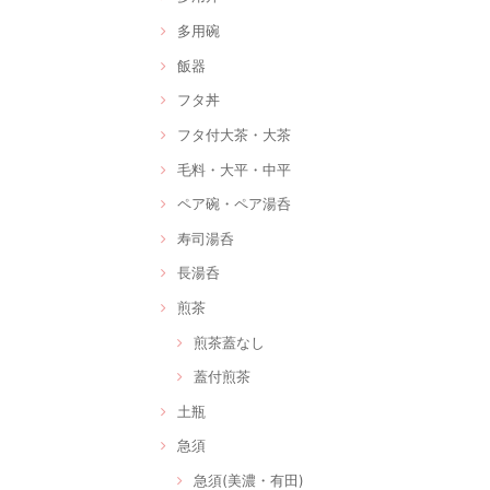
多用碗
飯器
フタ丼
フタ付大茶・大茶
毛料・大平・中平
ペア碗・ペア湯呑
寿司湯呑
長湯呑
煎茶
煎茶蓋なし
蓋付煎茶
土瓶
急須
急須(美濃・有田)