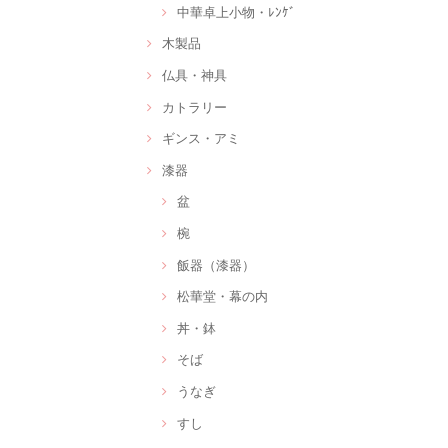
中華卓上小物・ﾚﾝｹﾞ
木製品
仏具・神具
カトラリー
ギンス・アミ
漆器
盆
椀
飯器（漆器）
松華堂・幕の内
丼・鉢
そば
うなぎ
すし