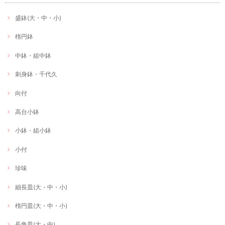
盛鉢(大・中・小)
楕円鉢
中鉢・組中鉢
刺身鉢・千代久
向付
高台小鉢
小鉢・組小鉢
小付
珍味
細長皿(大・中・小)
楕円皿(大・中・小)
長角皿(大・中)