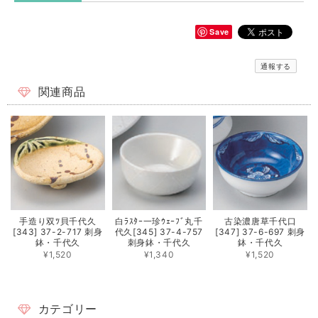
Save
通報する
関連商品
手造り双ﾂ貝千代久
白ﾗｽﾀｰ一珍ｳｪｰﾌﾞ丸千
古染濃唐草千代口
[343] 37-2-717 刺身
代久[345] 37-4-757
[347] 37-6-697 刺身
鉢・千代久
刺身鉢・千代久
鉢・千代久
¥1,520
¥1,340
¥1,520
カテゴリー