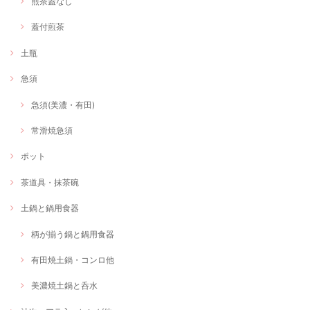
煎茶蓋なし
蓋付煎茶
土瓶
急須
急須(美濃・有田)
常滑焼急須
ポット
茶道具・抹茶碗
土鍋と鍋用食器
柄が揃う鍋と鍋用食器
有田焼土鍋・コンロ他
美濃焼土鍋と呑水