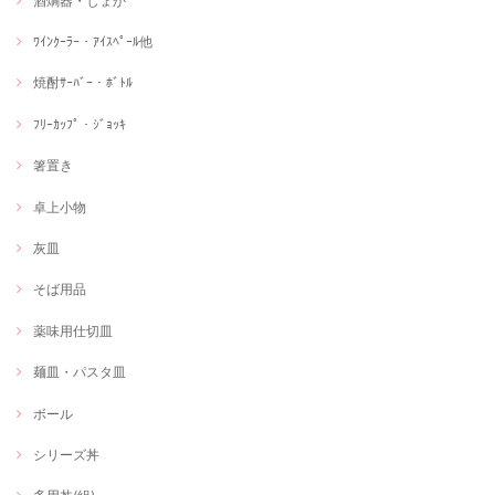
酒燗器・じょか
ﾜｲﾝｸｰﾗｰ・ｱｲｽﾍﾟｰﾙ他
焼酎ｻｰﾊﾞｰ・ﾎﾞﾄﾙ
ﾌﾘｰｶｯﾌﾟ・ｼﾞｮｯｷ
箸置き
卓上小物
灰皿
そば用品
薬味用仕切皿
麺皿・パスタ皿
ボール
シリーズ丼