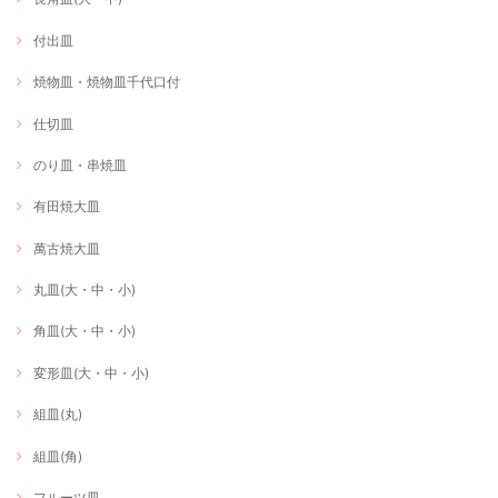
付出皿
焼物皿・焼物皿千代口付
仕切皿
のり皿・串焼皿
有田焼大皿
萬古焼大皿
丸皿(大・中・小)
角皿(大・中・小)
変形皿(大・中・小)
組皿(丸)
組皿(角)
フルーツ皿