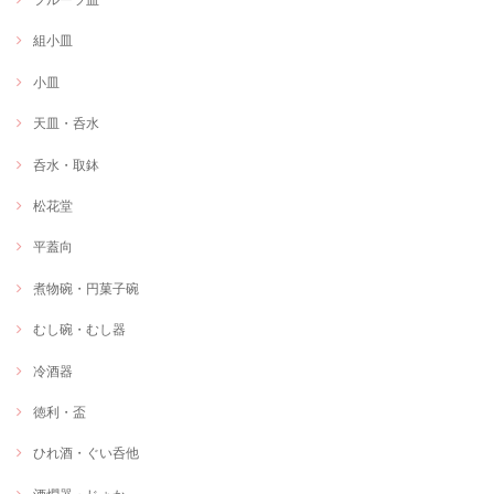
組小皿
小皿
天皿・呑水
呑水・取鉢
松花堂
平蓋向
煮物碗・円菓子碗
むし碗・むし器
冷酒器
徳利・盃
ひれ酒・ぐい呑他