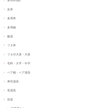
多用丼(組)
反丼
多用丼
多用碗
飯器
フタ丼
フタ付大茶・大茶
毛料・大平・中平
ペア碗・ペア湯呑
寿司湯呑
長湯呑
煎茶