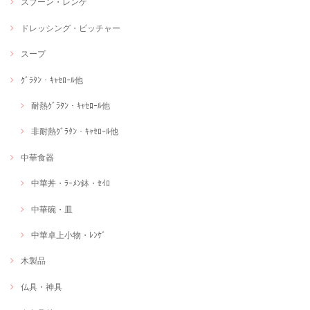
スプーン・レンゲ
ドレッシング・ピッチャー
スープ
ｸﾞﾗﾀﾝ・ｷｬｾﾛｰﾙ他
耐熱ｸﾞﾗﾀﾝ・ｷｬｾﾛｰﾙ他
非耐熱ｸﾞﾗﾀﾝ・ｷｬｾﾛｰﾙ他
中華食器
中華丼・ﾗｰﾒﾝ鉢・ｾｲﾛ
中華碗・皿
中華卓上小物・ﾚﾝｹﾞ
木製品
仏具・神具