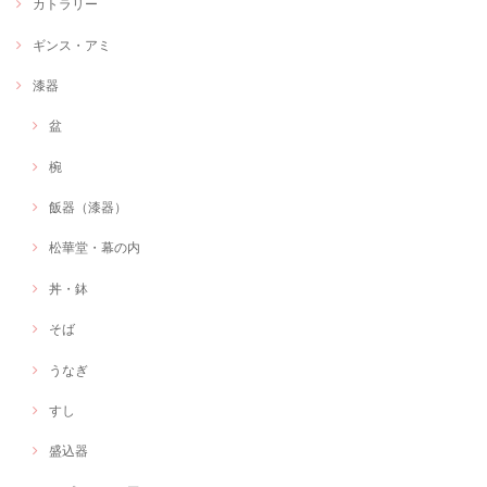
カトラリー
ギンス・アミ
漆器
盆
椀
飯器（漆器）
松華堂・幕の内
丼・鉢
そば
うなぎ
すし
盛込器