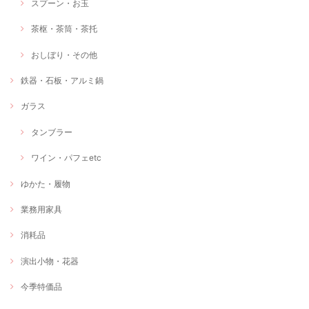
スプーン・お玉
茶枢・茶筒・茶托
おしぼり・その他
鉄器・石板・アルミ鍋
ガラス
タンブラー
ワイン・パフェetc
ゆかた・履物
業務用家具
消耗品
演出小物・花器
今季特価品