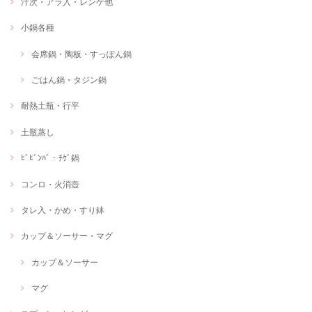
汁次・アラ入・レンゲ他
小鍋各種
会席鍋・陶板・すっぽん鍋
ごはん鍋・タジン鍋
耐熱土瓶・行平
土瓶蒸し
ﾋﾞﾋﾞﾝﾊﾞ・ﾁｹﾞ鍋
コンロ・火消壺
タレ入・かめ・すり鉢
カップ＆ソーサー・マグ
カップ＆ソーサー
マグ