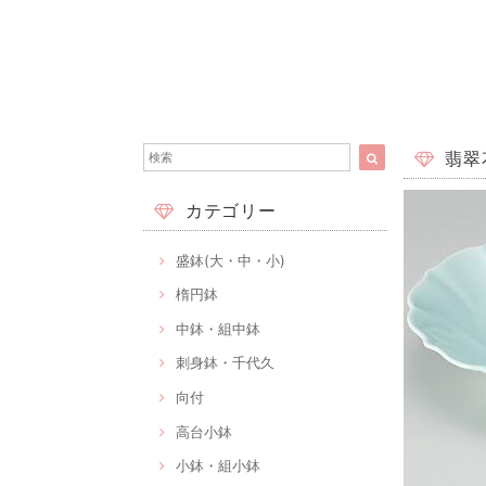
翡翠花
カテゴリー
盛鉢(大・中・小)
楕円鉢
中鉢・組中鉢
刺身鉢・千代久
向付
高台小鉢
小鉢・組小鉢