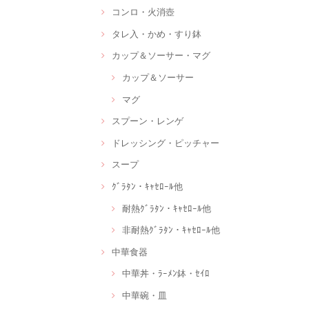
コンロ・火消壺
タレ入・かめ・すり鉢
カップ＆ソーサー・マグ
カップ＆ソーサー
マグ
スプーン・レンゲ
ドレッシング・ピッチャー
スープ
ｸﾞﾗﾀﾝ・ｷｬｾﾛｰﾙ他
耐熱ｸﾞﾗﾀﾝ・ｷｬｾﾛｰﾙ他
非耐熱ｸﾞﾗﾀﾝ・ｷｬｾﾛｰﾙ他
中華食器
中華丼・ﾗｰﾒﾝ鉢・ｾｲﾛ
中華碗・皿