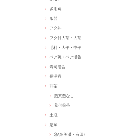
多用碗
飯器
フタ丼
フタ付大茶・大茶
毛料・大平・中平
ペア碗・ペア湯呑
寿司湯呑
長湯呑
煎茶
煎茶蓋なし
蓋付煎茶
土瓶
急須
急須(美濃・有田)