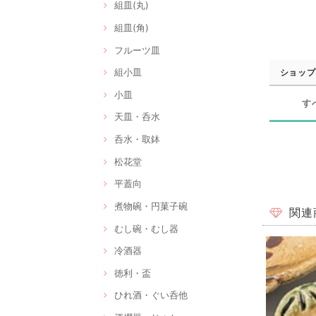
組皿(丸)
組皿(角)
フルーツ皿
組小皿
ショップ
小皿
す
天皿・呑水
呑水・取鉢
松花堂
平蓋向
煮物碗・円菓子碗
関連
むし碗・むし器
冷酒器
徳利・盃
ひれ酒・ぐい呑他