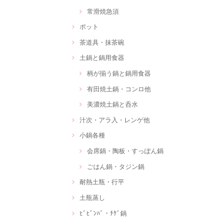
常滑焼急須
ポット
茶道具・抹茶碗
土鍋と鍋用食器
柄が揃う鍋と鍋用食器
有田焼土鍋・コンロ他
美濃焼土鍋と呑水
汁次・アラ入・レンゲ他
小鍋各種
会席鍋・陶板・すっぽん鍋
ごはん鍋・タジン鍋
耐熱土瓶・行平
土瓶蒸し
ﾋﾞﾋﾞﾝﾊﾞ・ﾁｹﾞ鍋