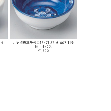
-4-
古染濃唐草千代口[347] 37-6-697 刺身
鉢・千代久
¥1,520