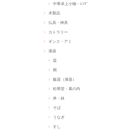
中華卓上小物・ﾚﾝｹﾞ
木製品
仏具・神具
カトラリー
ギンス・アミ
漆器
盆
椀
飯器（漆器）
松華堂・幕の内
丼・鉢
そば
うなぎ
すし