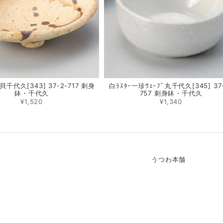
千代久[343] 37-2-717 刺身
白ﾗｽﾀｰ一珍ｳｪｰﾌﾞ丸千代久[345] 37
鉢・千代久
757 刺身鉢・千代久
¥1,520
¥1,340
うつわ本舗