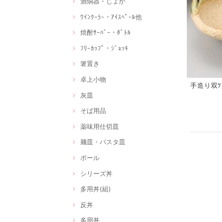
酒燗器・じょか
ﾜｲﾝｸｰﾗｰ・ｱｲｽﾍﾟｰﾙ他
焼酎ｻｰﾊﾞｰ・ﾎﾞﾄﾙ
ﾌﾘｰｶｯﾌﾟ・ｼﾞｮｯｷ
箸置き
卓上小物
手造り双ﾂ貝
灰皿
そば用品
薬味用仕切皿
麺皿・パスタ皿
ボール
シリーズ丼
多用丼(組)
反丼
多用丼