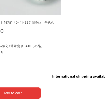
[478] 40-41-357 刺身鉢・千代久
60
.2㎝強化※通常定価3410円の品。
売り
International shipping availa
Add to cart