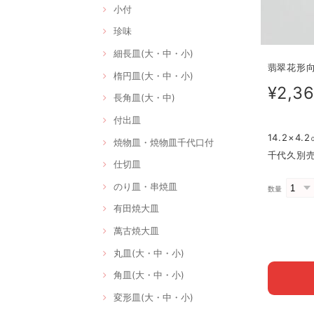
小付
珍味
細長皿(大・中・小)
翡翠花形向付
楕円皿(大・中・小)
¥2,3
長角皿(大・中)
付出皿
14.2×4
焼物皿・焼物皿千代口付
千代久別
仕切皿
のり皿・串焼皿
数量
有田焼大皿
萬古焼大皿
丸皿(大・中・小)
角皿(大・中・小)
変形皿(大・中・小)